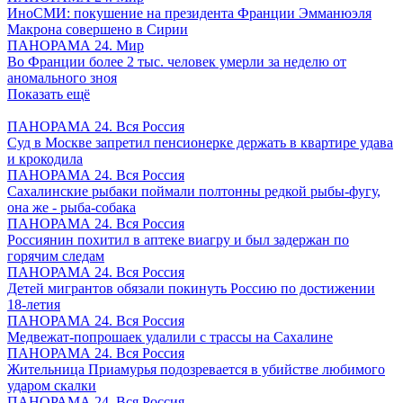
ИноСМИ: покушение на президента Франции Эмманюэля
Макрона совершено в Сирии
ПАНОРАМА 24. Мир
Во Франции более 2 тыс. человек умерли за неделю от
аномального зноя
Показать ещё
ПАНОРАМА 24. Вся Россия
Суд в Москве запретил пенсионерке держать в квартире удава
и крокодила
ПАНОРАМА 24. Вся Россия
Сахалинские рыбаки поймали полтонны редкой рыбы-фугу,
она же - рыба-собака
ПАНОРАМА 24. Вся Россия
Россиянин похитил в аптеке виагру и был задержан по
горячим следам
ПАНОРАМА 24. Вся Россия
Детей мигрантов обязали покинуть Россию по достижении
18-летия
ПАНОРАМА 24. Вся Россия
Медвежат-попрошаек удалили с трассы на Сахалине
ПАНОРАМА 24. Вся Россия
Жительница Приамурья подозревается в убийстве любимого
ударом скалки
ПАНОРАМА 24. Вся Россия