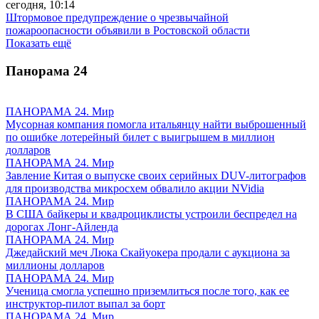
сегодня, 10:14
Штормовое предупреждение о чрезвычайной
пожароопасности объявили в Ростовской области
Показать ещё
Панорама
24
ПАНОРАМА 24. Мир
Мусорная компания помогла итальянцу найти выброшенный
по ошибке лотерейный билет с выигрышем в миллион
долларов
ПАНОРАМА 24. Мир
Завление Китая о выпуске своих серийных DUV-литографов
для производства микросхем обвалило акции NVidia
ПАНОРАМА 24. Мир
В США байкеры и квадроциклисты устроили беспредел на
дорогах Лонг-Айленда
ПАНОРАМА 24. Мир
Джедайский меч Люка Скайуокера продали с аукциона за
миллионы долларов
ПАНОРАМА 24. Мир
Ученица смогла успешно приземлиться после того, как ее
инструктор-пилот выпал за борт
ПАНОРАМА 24. Мир