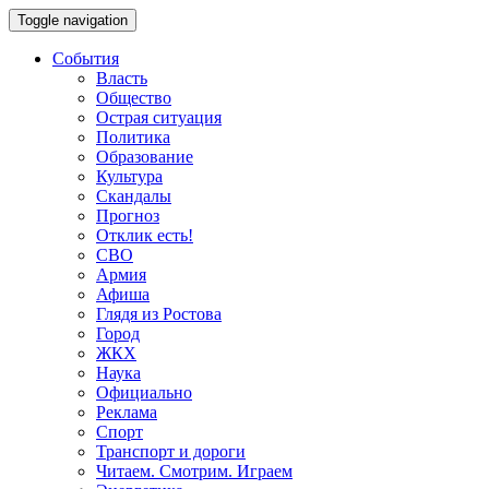
Toggle navigation
События
Власть
Общество
Острая ситуация
Политика
Образование
Культура
Скандалы
Прогноз
Отклик есть!
СВО
Армия
Афиша
Глядя из Ростова
Город
ЖКХ
Наука
Официально
Реклама
Спорт
Транспорт и дороги
Читаем. Смотрим. Играем