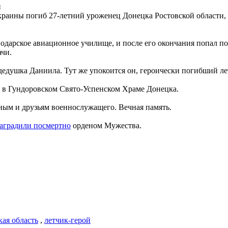
и
раины погиб 27-летний уроженец Донецка Ростовской области, 
одарское авиационное училище, и после его окончания попал по
ачи.
едушка Даниила. Тут же упокоится он, героически погибший лет
в в Гундоровском Свято-Успенском Храме Донецка.
ым и друзьям военнослужащего. Вечная память.
аградили посмертно
орденом Мужества.
кая область
,
летчик-герой