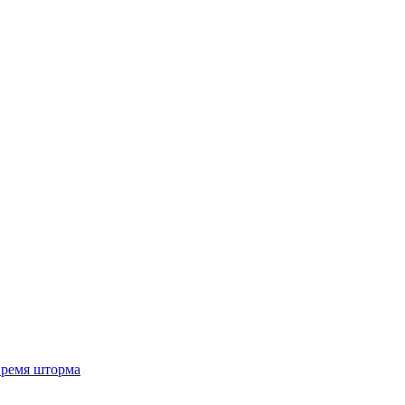
 время шторма