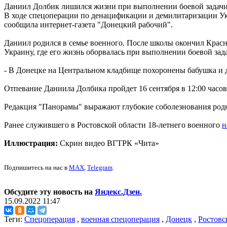
Даниил Долбик лишился жизни при выполнении боевой задач
В ходе спецоперации по денацификации и демилитаризации Ук
сообщила интернет-газета "Донецкий рабочий".
Даниил родился в семье военного. После школы окончил Красн
Украину, где его жизнь оборвалась при выполнении боевой зад
- В Донецке на Центральном кладбище похоронены бабушка и д
Отпевание Даниила Долбика пройдет 16 сентября в 12:00 часо
Редакция "Панорамы" выражают глубокие соболезнования родн
Ранее служившего в Ростовской области 18-летнего военного
н
Иллюстрация:
Скрин видео ВГТРК «Чита»
Подпишитесь на нас в
MAX
,
Telegram
.
Обсудите эту новость на
Яндекс.Дзен.
15.09.2022 11:47
Теги:
Спецоперация
,
военная спецоперация
,
Донецк
,
Ростовс