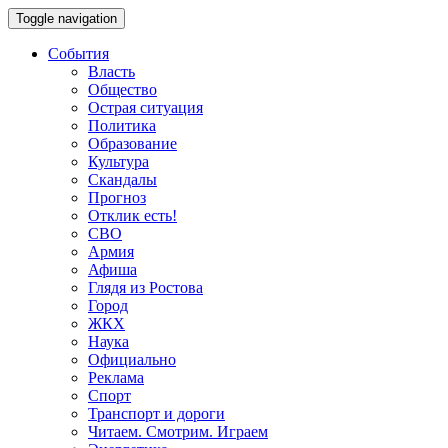
Toggle navigation
События
Власть
Общество
Острая ситуация
Политика
Образование
Культура
Скандалы
Прогноз
Отклик есть!
СВО
Армия
Афиша
Глядя из Ростова
Город
ЖКХ
Наука
Официально
Реклама
Спорт
Транспорт и дороги
Читаем. Смотрим. Играем