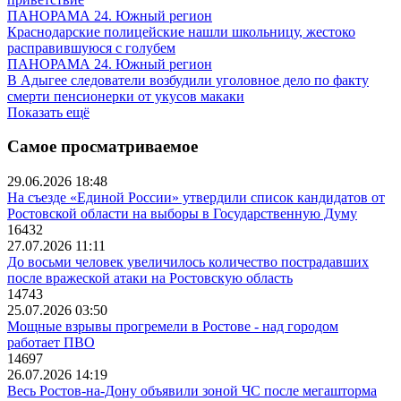
ПАНОРАМА 24. Южный регион
Краснодарские полицейские нашли школьницу, жестоко
расправившуюся с голубем
ПАНОРАМА 24. Южный регион
В Адыгее следователи возбудили уголовное дело по факту
смерти пенсионерки от укусов макаки
Показать ещё
Самое просматриваемое
29.06.2026 18:48
На съезде «Единой России» утвердили список кандидатов от
Ростовской области на выборы в Государственную Думу
16432
27.07.2026 11:11
До восьми человек увеличилось количество пострадавших
после вражеской атаки на Ростовскую область
14743
25.07.2026 03:50
Мощные взрывы прогремели в Ростове - над городом
работает ПВО
14697
26.07.2026 14:19
Весь Ростов-на-Дону объявили зоной ЧС после мегашторма