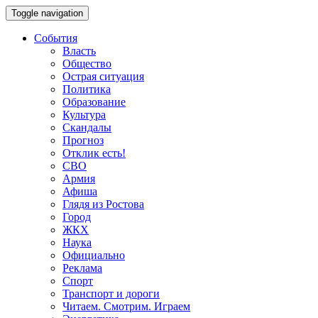
Toggle navigation
События
Власть
Общество
Острая ситуация
Политика
Образование
Культура
Скандалы
Прогноз
Отклик есть!
СВО
Армия
Афиша
Глядя из Ростова
Город
ЖКХ
Наука
Официально
Реклама
Спорт
Транспорт и дороги
Читаем. Смотрим. Играем