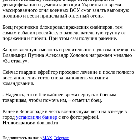
денацификации и демилитаризации Украины во время
массированного огня военных ВСУ смог занять выгодную
позицию и вести прицельный ответный огонь.
Боец героически блокировал вражеских снайперов, тем
самым избавил российскую разведывательную группу от
поражения и гибели. При этом сам получил ранение.
За проявленную смелость и решительность указом президента
Владимира Путина Александр Холодов награжден медалью
«За отвагу».
Сейчас гвардии ефрейтор проходит лечение и после полного
восстановления готов снова выполнять указания
командования.
- Надеюсь, что в ближайшее время вернусь к боевым
товарищам, чтобы помочь им, – отметил боец.
Ранее в Зернограде в честь военнослужещего на взъезде в
город
установили баннер
с его фотографией.
Иллюстрация:
donland.ru
Подпишитесь на нас в
MAX
,
Telegram
.