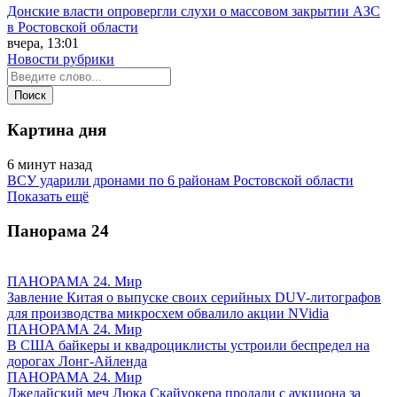
Донские власти опровергли слухи о массовом закрытии АЗС
в Ростовской области
вчера, 13:01
Новости рубрики
Картина дня
6 минут назад
ВСУ ударили дронами по 6 районам Ростовской области
Показать ещё
Панорама
24
ПАНОРАМА 24. Мир
Завление Китая о выпуске своих серийных DUV-литографов
для производства микросхем обвалило акции NVidia
ПАНОРАМА 24. Мир
В США байкеры и квадроциклисты устроили беспредел на
дорогах Лонг-Айленда
ПАНОРАМА 24. Мир
Джедайский меч Люка Скайуокера продали с аукциона за