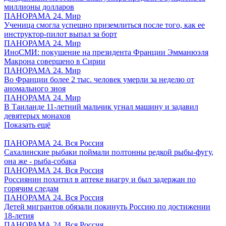
миллионы долларов
ПАНОРАМА 24. Мир
Ученица смогла успешно приземлиться после того, как ее
инструктор-пилот выпал за борт
ПАНОРАМА 24. Мир
ИноСМИ: покушение на президента Франции Эмманюэля
Макрона совершено в Сирии
ПАНОРАМА 24. Мир
Во Франции более 2 тыс. человек умерли за неделю от
аномального зноя
ПАНОРАМА 24. Мир
В Таиланде 11-летний мальчик угнал машину и задавил
девятерых монахов
Показать ещё
ПАНОРАМА 24. Вся Россия
Сахалинские рыбаки поймали полтонны редкой рыбы-фугу,
она же - рыба-собака
ПАНОРАМА 24. Вся Россия
Россиянин похитил в аптеке виагру и был задержан по
горячим следам
ПАНОРАМА 24. Вся Россия
Детей мигрантов обязали покинуть Россию по достижении
18-летия
ПАНОРАМА 24. Вся Россия