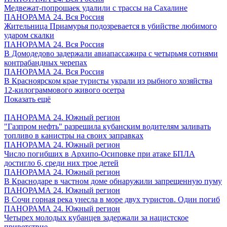
Медвежат-попрошаек удалили с трассы на Сахалине
ПАНОРАМА 24. Вся Россия
Жительница Приамурья подозревается в убийстве любимого
ударом скалки
ПАНОРАМА 24. Вся Россия
В Домодедово задержали авиапассажира с четырьмя сотнями
контрабандных черепах
ПАНОРАМА 24. Вся Россия
В Красноярском крае туристы украли из рыбного хозяйства
12-килограммового живого осетра
Показать ещё
ПАНОРАМА 24. Южный регион
"Газпром нефть" разрешила кубанским водителям заливать
топливо в канистры на своих заправках
ПАНОРАМА 24. Южный регион
Число погибших в Архипо-Осиповке при атаке БПЛА
достигло 6, среди них трое детей
ПАНОРАМА 24. Южный регион
В Краснодаре в частном доме обнаружили запрещенную пуму
ПАНОРАМА 24. Южный регион
В Сочи горная река унесла в море двух туристов. Один погиб
ПАНОРАМА 24. Южный регион
Четырех молодых кубанцев задержали за нацистское
приветствие