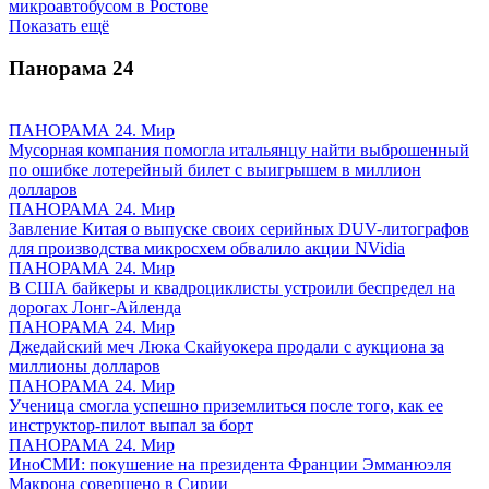
микроавтобусом в Ростове
Показать ещё
Панорама
24
ПАНОРАМА 24. Мир
Мусорная компания помогла итальянцу найти выброшенный
по ошибке лотерейный билет с выигрышем в миллион
долларов
ПАНОРАМА 24. Мир
Завление Китая о выпуске своих серийных DUV-литографов
для производства микросхем обвалило акции NVidia
ПАНОРАМА 24. Мир
В США байкеры и квадроциклисты устроили беспредел на
дорогах Лонг-Айленда
ПАНОРАМА 24. Мир
Джедайский меч Люка Скайуокера продали с аукциона за
миллионы долларов
ПАНОРАМА 24. Мир
Ученица смогла успешно приземлиться после того, как ее
инструктор-пилот выпал за борт
ПАНОРАМА 24. Мир
ИноСМИ: покушение на президента Франции Эмманюэля
Макрона совершено в Сирии