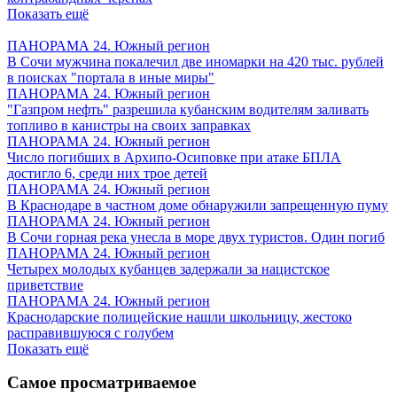
Показать ещё
ПАНОРАМА 24. Южный регион
В Сочи мужчина покалечил две иномарки на 420 тыс. рублей
в поисках "портала в иные миры"
ПАНОРАМА 24. Южный регион
"Газпром нефть" разрешила кубанским водителям заливать
топливо в канистры на своих заправках
ПАНОРАМА 24. Южный регион
Число погибших в Архипо-Осиповке при атаке БПЛА
достигло 6, среди них трое детей
ПАНОРАМА 24. Южный регион
В Краснодаре в частном доме обнаружили запрещенную пуму
ПАНОРАМА 24. Южный регион
В Сочи горная река унесла в море двух туристов. Один погиб
ПАНОРАМА 24. Южный регион
Четырех молодых кубанцев задержали за нацистское
приветствие
ПАНОРАМА 24. Южный регион
Краснодарские полицейские нашли школьницу, жестоко
расправившуюся с голубем
Показать ещё
Самое просматриваемое