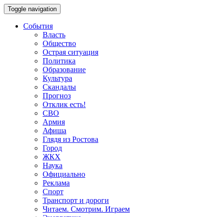
Toggle navigation
События
Власть
Общество
Острая ситуация
Политика
Образование
Культура
Скандалы
Прогноз
Отклик есть!
СВО
Армия
Афиша
Глядя из Ростова
Город
ЖКХ
Наука
Официально
Реклама
Спорт
Транспорт и дороги
Читаем. Смотрим. Играем