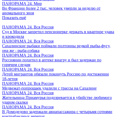
ПАНОРАМА 24. Мир
Во Франции более 2 тыс. человек умерли за неделю от
аномального зноя
Показать ещё
ПАНОРАМА 24. Вся Россия
Суд в Москве запретил пенсионерке держать в квартире удава
и крокодила
ПАНОРАМА 24. Вся Россия
Сахалинские рыбаки поймали полтонны редкой рыбы-фугу,
она же - рыба-собака
ПАНОРАМА 24. Вся Россия
Россиянин похитил в аптеке виагру и был задержан по
горячим следам
ПАНОРАМА 24. Вся Россия
Детей мигрантов обязали покинуть Россию по достижении
18-летия
ПАНОРАМА 24. Вся Россия
Медвежат-попрошаек удалили с трассы на Сахалине
ПАНОРАМА 24. Вся Россия
Жительница Приамурья подозревается в убийстве любимого
ударом скалки
ПАНОРАМА 24. Вся Россия
В Домодедово задержали авиапассажира с четырьмя сотнями
контрабандных черепах