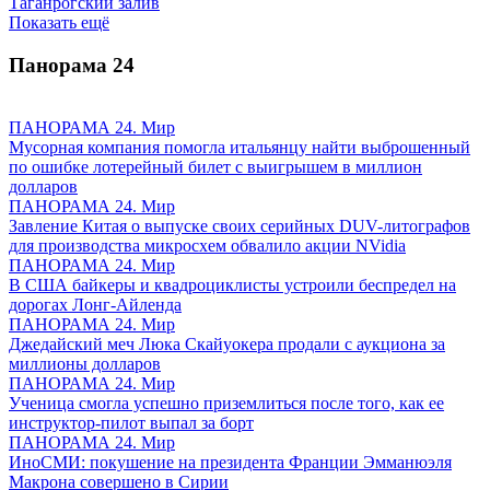
Таганрогский залив
Показать ещё
Панорама
24
ПАНОРАМА 24. Мир
Мусорная компания помогла итальянцу найти выброшенный
по ошибке лотерейный билет с выигрышем в миллион
долларов
ПАНОРАМА 24. Мир
Завление Китая о выпуске своих серийных DUV-литографов
для производства микросхем обвалило акции NVidia
ПАНОРАМА 24. Мир
В США байкеры и квадроциклисты устроили беспредел на
дорогах Лонг-Айленда
ПАНОРАМА 24. Мир
Джедайский меч Люка Скайуокера продали с аукциона за
миллионы долларов
ПАНОРАМА 24. Мир
Ученица смогла успешно приземлиться после того, как ее
инструктор-пилот выпал за борт
ПАНОРАМА 24. Мир
ИноСМИ: покушение на президента Франции Эмманюэля
Макрона совершено в Сирии