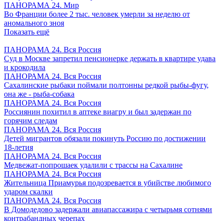
ПАНОРАМА 24. Мир
Во Франции более 2 тыс. человек умерли за неделю от
аномального зноя
Показать ещё
ПАНОРАМА 24. Вся Россия
Суд в Москве запретил пенсионерке держать в квартире удава
и крокодила
ПАНОРАМА 24. Вся Россия
Сахалинские рыбаки поймали полтонны редкой рыбы-фугу,
она же - рыба-собака
ПАНОРАМА 24. Вся Россия
Россиянин похитил в аптеке виагру и был задержан по
горячим следам
ПАНОРАМА 24. Вся Россия
Детей мигрантов обязали покинуть Россию по достижении
18-летия
ПАНОРАМА 24. Вся Россия
Медвежат-попрошаек удалили с трассы на Сахалине
ПАНОРАМА 24. Вся Россия
Жительница Приамурья подозревается в убийстве любимого
ударом скалки
ПАНОРАМА 24. Вся Россия
В Домодедово задержали авиапассажира с четырьмя сотнями
контрабандных черепах