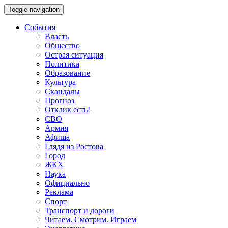
Toggle navigation
События
Власть
Общество
Острая ситуация
Политика
Образование
Культура
Скандалы
Прогноз
Отклик есть!
СВО
Армия
Афиша
Глядя из Ростова
Город
ЖКХ
Наука
Официально
Реклама
Спорт
Транспорт и дороги
Читаем. Смотрим. Играем