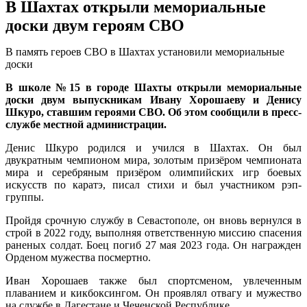
В Шахтах открыли мемориальные
доски двум героям СВО
В память героев СВО в Шахтах установили мемориальные
доски
В школе №15 в городе Шахты открыли мемориальные
доски двум выпускникам Ивану Хорошаеву и Денису
Шкуро, ставшим героями СВО. Об этом сообщили в пресс-
службе местной администрации.
Денис Шкуро родился и учился в Шахтах. Он был
двукратным чемпионом мира, золотым призёром чемпионата
мира и серебряным призёром олимпийских игр боевых
искусств по каратэ, писал стихи и был участником рэп-
группы.
Пройдя срочную службу в Севастополе, он вновь вернулся в
строй в 2022 году, выполняя ответственную миссию спасения
раненых солдат. Боец погиб 27 мая 2023 года. Он награжден
Орденом мужества посмертно.
Иван Хорошаев также был спортсменом, увлеченным
плаванием и кикбоксингом. Он проявлял отвагу и мужество
на службе в Дагестане и Чеченской Республике.