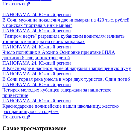
Показать ещё
ПАНОРАМА 24. Южный регион
В Сочи мужчина покалечил две иномарки на 420 тыс. рублей
в поисках "портала в иные миры"
ПАНОРАМА 24. Южный регион
"Газпром нефть" разрешила кубанским водителям заливать
топливо в канистры на своих заправках
ПАНОРАМА 24. Южный регион
Число погибших в Архипо-Осиповке при атаке БПЛА
достигло 6, среди них трое детей
ПАНОРАМА 24. Южный регион
В Краснодаре в частном доме обнаружили запрещенную пуму
ПАНОРАМА 24. Южный регион
В Сочи горная река унесла в море двух туристов. Один погиб
ПАНОРАМА 24. Южный регион
Четырех молодых кубанцев задержали за нацистское
приветствие
ПАНОРАМА 24. Южный регион
Краснодарские полицейские нашли школьницу, жестоко
расправившуюся с голубем
Показать ещё
Самое просматриваемое