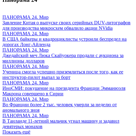
ПАНОРАМА 24. Мир
Завление Китая о выпуске своих серийных DUV-литографов
для производства микросхем обвалило акции NVidia
ПАНОРАМА 24. Мир
В США байкеры и квадроциклисты устроили беспредел на
дорогах Лонг-Айленда
ПАНОРАМА 24. Мир
Джедайский меч Люка Скайуокера продали с аукциона за
миллионы долларов
ПАНОРАМА 24. Мир
Ученица смогла успешно приземлиться после того, как ее
инструктор-пилот выпал за борт
ПАНОРАМА 24. Мир
ИноСМИ: покушение на президента Франции Эмманюэля
Макрона совершено в Сирии
ПАНОРАМА 24. Мир
Во Франции более 2 тыс. человек умерли за неделю от
аномального зноя
ПАНОРАМА 24. Мир
В Таиланде 11-летний мальчик угнал машину и задавил
девятерых монахов
Показать ещё