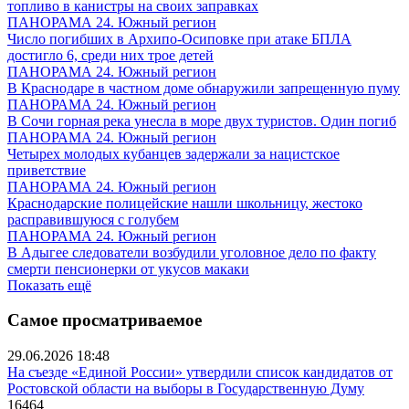
топливо в канистры на своих заправках
ПАНОРАМА 24. Южный регион
Число погибших в Архипо-Осиповке при атаке БПЛА
достигло 6, среди них трое детей
ПАНОРАМА 24. Южный регион
В Краснодаре в частном доме обнаружили запрещенную пуму
ПАНОРАМА 24. Южный регион
В Сочи горная река унесла в море двух туристов. Один погиб
ПАНОРАМА 24. Южный регион
Четырех молодых кубанцев задержали за нацистское
приветствие
ПАНОРАМА 24. Южный регион
Краснодарские полицейские нашли школьницу, жестоко
расправившуюся с голубем
ПАНОРАМА 24. Южный регион
В Адыгее следователи возбудили уголовное дело по факту
смерти пенсионерки от укусов макаки
Показать ещё
Самое просматриваемое
29.06.2026 18:48
На съезде «Единой России» утвердили список кандидатов от
Ростовской области на выборы в Государственную Думу
16464