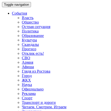
Toggle navigation
События
Власть
Общество
Острая ситуация
Политика
Образование
Культура
Скандалы
Прогноз
Отклик есть!
СВО
Армия
Афиша
Глядя из Ростова
Город
ЖКХ
Наука
Официально
Реклама
Спорт
Транспорт и дороги
Читаем. Смотрим. Играем