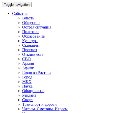
Toggle navigation
События
Власть
Общество
Острая ситуация
Политика
Образование
Культура
Скандалы
Прогноз
Отклик есть!
СВО
Армия
Афиша
Глядя из Ростова
Город
ЖКХ
Наука
Официально
Реклама
Спорт
Транспорт и дороги
Читаем. Смотрим. Играем