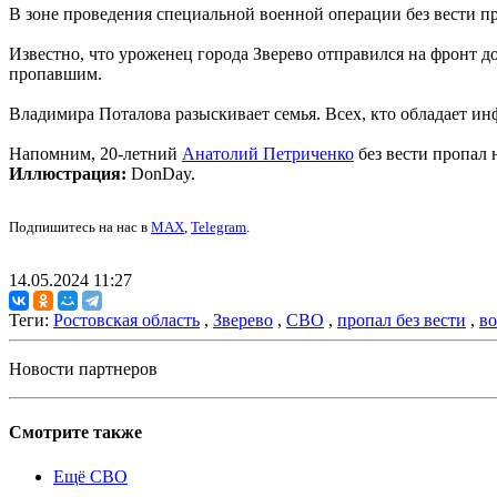
В зоне проведения специальной военной операции без вести п
Известно, что уроженец города Зверево отправился на фронт д
пропавшим.
Владимира Поталова разыскивает семья. Всех, кто обладает и
Напомним, 20-летний
Анатолий Петриченко
без вести пропал 
Иллюстрация:
DonDay.
Подпишитесь на нас в
MAX
,
Telegram
.
14.05.2024 11:27
Теги:
Ростовская область
,
Зверево
,
СВО
,
пропал без вести
,
в
Новости партнеров
Смотрите также
Ещё СВО