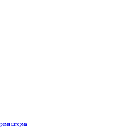
 время шторма