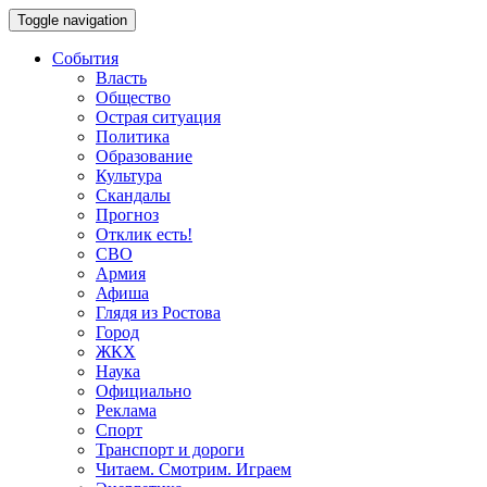
Toggle navigation
События
Власть
Общество
Острая ситуация
Политика
Образование
Культура
Скандалы
Прогноз
Отклик есть!
СВО
Армия
Афиша
Глядя из Ростова
Город
ЖКХ
Наука
Официально
Реклама
Спорт
Транспорт и дороги
Читаем. Смотрим. Играем