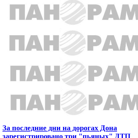
За последние дни на дорогах Дона
зарегистрировано три "пьяных" ДТП