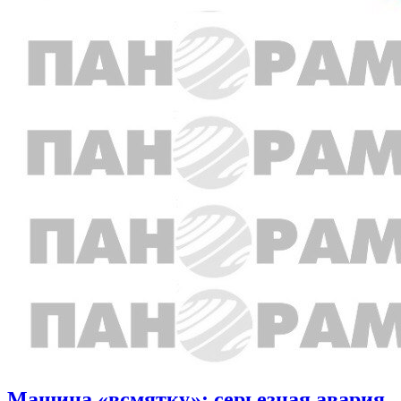
Машина «всмятку»: серьезная авария