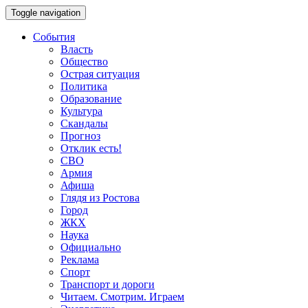
Toggle navigation
События
Власть
Общество
Острая ситуация
Политика
Образование
Культура
Скандалы
Прогноз
Отклик есть!
СВО
Армия
Афиша
Глядя из Ростова
Город
ЖКХ
Наука
Официально
Реклама
Спорт
Транспорт и дороги
Читаем. Смотрим. Играем