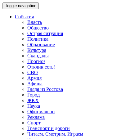
Toggle navigation
События
Власть
Общество
Острая ситуация
Политика
Образование
Культура
Скандалы
Прогноз
Отклик есть!
СВО
Армия
Афиша
Глядя из Ростова
Город
ЖКХ
Наука
Официально
Реклама
Спорт
Транспорт и дороги
Читаем. Смотрим. Играем