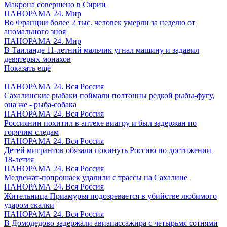
Макрона совершено в Сирии
ПАНОРАМА 24. Мир
Во Франции более 2 тыс. человек умерли за неделю от
аномального зноя
ПАНОРАМА 24. Мир
В Таиланде 11-летний мальчик угнал машину и задавил
девятерых монахов
Показать ещё
ПАНОРАМА 24. Вся Россия
Сахалинские рыбаки поймали полтонны редкой рыбы-фугу,
она же - рыба-собака
ПАНОРАМА 24. Вся Россия
Россиянин похитил в аптеке виагру и был задержан по
горячим следам
ПАНОРАМА 24. Вся Россия
Детей мигрантов обязали покинуть Россию по достижении
18-летия
ПАНОРАМА 24. Вся Россия
Медвежат-попрошаек удалили с трассы на Сахалине
ПАНОРАМА 24. Вся Россия
Жительница Приамурья подозревается в убийстве любимого
ударом скалки
ПАНОРАМА 24. Вся Россия
В Домодедово задержали авиапассажира с четырьмя сотнями