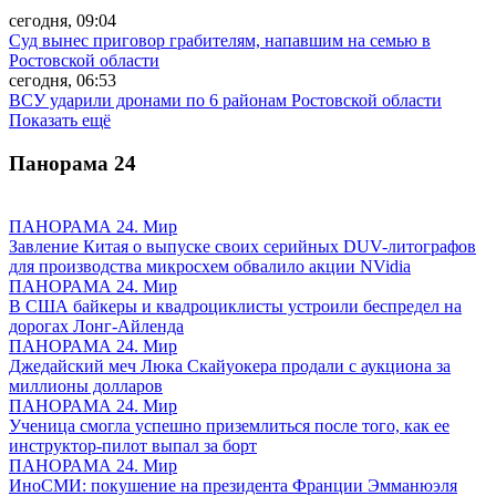
сегодня, 09:04
Суд вынес приговор грабителям, напавшим на семью в
Ростовской области
сегодня, 06:53
ВСУ ударили дронами по 6 районам Ростовской области
Показать ещё
Панорама
24
ПАНОРАМА 24. Мир
Завление Китая о выпуске своих серийных DUV-литографов
для производства микросхем обвалило акции NVidia
ПАНОРАМА 24. Мир
В США байкеры и квадроциклисты устроили беспредел на
дорогах Лонг-Айленда
ПАНОРАМА 24. Мир
Джедайский меч Люка Скайуокера продали с аукциона за
миллионы долларов
ПАНОРАМА 24. Мир
Ученица смогла успешно приземлиться после того, как ее
инструктор-пилот выпал за борт
ПАНОРАМА 24. Мир
ИноСМИ: покушение на президента Франции Эмманюэля