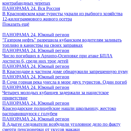
контрабандных черепах
ПАНОРАМА 24. Вся Россия
В Красноярском крае туристы украли из рыбного хозяйства
12-килограммового живого осетра
Показать ещё
ПАНОРАМА 24. Южный регион
"Газпром нефть" разрешила кубанским водителям заливать
топливо в канистры на своих заправках
ПАНОРАМА 24. Южный регион
Число погибших в Архипо-Осиповке при атаке БПЛА
достигло 6, среди них трое детей
ПАНОРАМА 24. Южный регион
В Краснодаре в частном доме обнаружили запрещенную пуму
ПАНОРАМА 24. Южный регион
В Сочи горная река унесла в море двух туристов. Один погиб
ПАНОРАМА 24. Южный регион
Четырех молодых кубанцев задержали за нацистское
приветствие
ПАНОРАМА 24. Южный регион
Краснодарские полицейские нашли школьницу, жестоко
расправившуюся с голубем
ПАНОРАМА 24. Южный регион
В Адыгее следователи возбудили уголовное дело по факту
смерти пенсионерки от укусов макаки