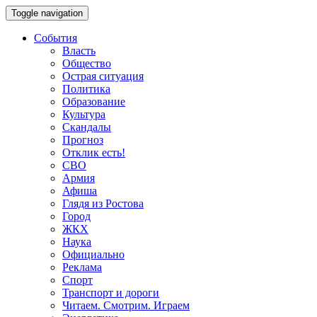
Toggle navigation
События
Власть
Общество
Острая ситуация
Политика
Образование
Культура
Скандалы
Прогноз
Отклик есть!
СВО
Армия
Афиша
Глядя из Ростова
Город
ЖКХ
Наука
Официально
Реклама
Спорт
Транспорт и дороги
Читаем. Смотрим. Играем