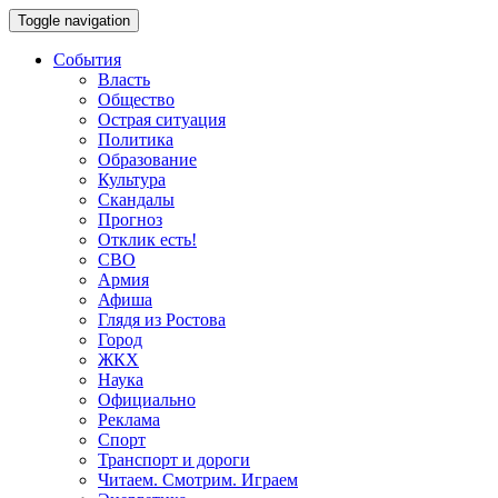
Toggle navigation
События
Власть
Общество
Острая ситуация
Политика
Образование
Культура
Скандалы
Прогноз
Отклик есть!
СВО
Армия
Афиша
Глядя из Ростова
Город
ЖКХ
Наука
Официально
Реклама
Спорт
Транспорт и дороги
Читаем. Смотрим. Играем