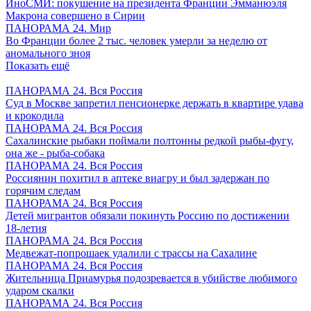
ИноСМИ: покушение на президента Франции Эмманюэля
Макрона совершено в Сирии
ПАНОРАМА 24. Мир
Во Франции более 2 тыс. человек умерли за неделю от
аномального зноя
Показать ещё
ПАНОРАМА 24. Вся Россия
Суд в Москве запретил пенсионерке держать в квартире удава
и крокодила
ПАНОРАМА 24. Вся Россия
Сахалинские рыбаки поймали полтонны редкой рыбы-фугу,
она же - рыба-собака
ПАНОРАМА 24. Вся Россия
Россиянин похитил в аптеке виагру и был задержан по
горячим следам
ПАНОРАМА 24. Вся Россия
Детей мигрантов обязали покинуть Россию по достижении
18-летия
ПАНОРАМА 24. Вся Россия
Медвежат-попрошаек удалили с трассы на Сахалине
ПАНОРАМА 24. Вся Россия
Жительница Приамурья подозревается в убийстве любимого
ударом скалки
ПАНОРАМА 24. Вся Россия