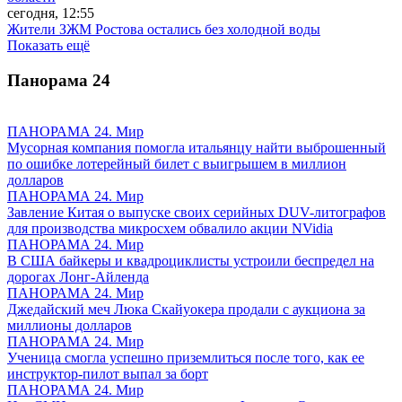
сегодня, 12:55
Жители ЗЖМ Ростова остались без холодной воды
Показать ещё
Панорама
24
ПАНОРАМА 24. Мир
Мусорная компания помогла итальянцу найти выброшенный
по ошибке лотерейный билет с выигрышем в миллион
долларов
ПАНОРАМА 24. Мир
Завление Китая о выпуске своих серийных DUV-литографов
для производства микросхем обвалило акции NVidia
ПАНОРАМА 24. Мир
В США байкеры и квадроциклисты устроили беспредел на
дорогах Лонг-Айленда
ПАНОРАМА 24. Мир
Джедайский меч Люка Скайуокера продали с аукциона за
миллионы долларов
ПАНОРАМА 24. Мир
Ученица смогла успешно приземлиться после того, как ее
инструктор-пилот выпал за борт
ПАНОРАМА 24. Мир