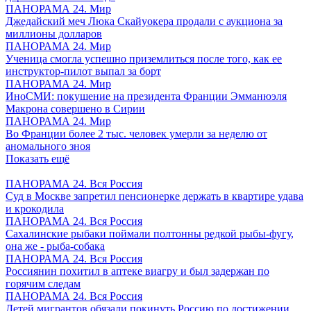
ПАНОРАМА 24. Мир
Джедайский меч Люка Скайуокера продали с аукциона за
миллионы долларов
ПАНОРАМА 24. Мир
Ученица смогла успешно приземлиться после того, как ее
инструктор-пилот выпал за борт
ПАНОРАМА 24. Мир
ИноСМИ: покушение на президента Франции Эмманюэля
Макрона совершено в Сирии
ПАНОРАМА 24. Мир
Во Франции более 2 тыс. человек умерли за неделю от
аномального зноя
Показать ещё
ПАНОРАМА 24. Вся Россия
Суд в Москве запретил пенсионерке держать в квартире удава
и крокодила
ПАНОРАМА 24. Вся Россия
Сахалинские рыбаки поймали полтонны редкой рыбы-фугу,
она же - рыба-собака
ПАНОРАМА 24. Вся Россия
Россиянин похитил в аптеке виагру и был задержан по
горячим следам
ПАНОРАМА 24. Вся Россия
Детей мигрантов обязали покинуть Россию по достижении