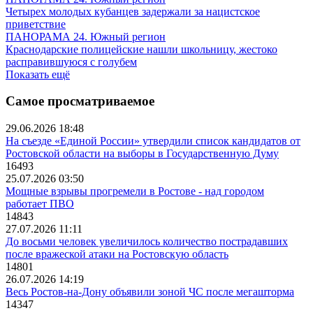
Четырех молодых кубанцев задержали за нацистское
приветствие
ПАНОРАМА 24. Южный регион
Краснодарские полицейские нашли школьницу, жестоко
расправившуюся с голубем
Показать ещё
Самое просматриваемое
29.06.2026 18:48
На съезде «Единой России» утвердили список кандидатов от
Ростовской области на выборы в Государственную Думу
16493
25.07.2026 03:50
Мощные взрывы прогремели в Ростове - над городом
работает ПВО
14843
27.07.2026 11:11
До восьми человек увеличилось количество пострадавших
после вражеской атаки на Ростовскую область
14801
26.07.2026 14:19
Весь Ростов-на-Дону объявили зоной ЧС после мегашторма
14347