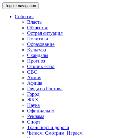
Toggle navigation
События
Власть
Общество
Острая ситуация
Политика
Образование
Культура
Скандалы
Прогноз
Отклик есть!
СВО
Армия
Афиша
Глядя из Ростова
Город
ЖКХ
Наука
Официально
Реклама
Спорт
Транспорт и дороги
Читаем. Смотрим. Играем