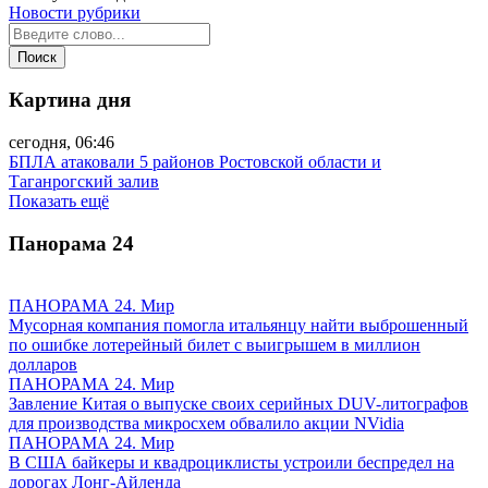
Новости рубрики
Картина дня
сегодня, 06:46
БПЛА атаковали 5 районов Ростовской области и
Таганрогский залив
Показать ещё
Панорама
24
ПАНОРАМА 24. Мир
Мусорная компания помогла итальянцу найти выброшенный
по ошибке лотерейный билет с выигрышем в миллион
долларов
ПАНОРАМА 24. Мир
Завление Китая о выпуске своих серийных DUV-литографов
для производства микросхем обвалило акции NVidia
ПАНОРАМА 24. Мир
В США байкеры и квадроциклисты устроили беспредел на
дорогах Лонг-Айленда