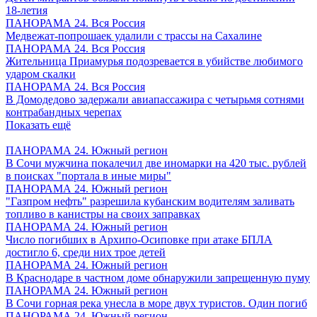
18-летия
ПАНОРАМА 24. Вся Россия
Медвежат-попрошаек удалили с трассы на Сахалине
ПАНОРАМА 24. Вся Россия
Жительница Приамурья подозревается в убийстве любимого
ударом скалки
ПАНОРАМА 24. Вся Россия
В Домодедово задержали авиапассажира с четырьмя сотнями
контрабандных черепах
Показать ещё
ПАНОРАМА 24. Южный регион
В Сочи мужчина покалечил две иномарки на 420 тыс. рублей
в поисках "портала в иные миры"
ПАНОРАМА 24. Южный регион
"Газпром нефть" разрешила кубанским водителям заливать
топливо в канистры на своих заправках
ПАНОРАМА 24. Южный регион
Число погибших в Архипо-Осиповке при атаке БПЛА
достигло 6, среди них трое детей
ПАНОРАМА 24. Южный регион
В Краснодаре в частном доме обнаружили запрещенную пуму
ПАНОРАМА 24. Южный регион
В Сочи горная река унесла в море двух туристов. Один погиб
ПАНОРАМА 24. Южный регион