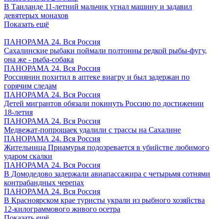
В Таиланде 11-летний мальчик угнал машину и задавил
девятерых монахов
Показать ещё
ПАНОРАМА 24. Вся Россия
Сахалинские рыбаки поймали полтонны редкой рыбы-фугу,
она же - рыба-собака
ПАНОРАМА 24. Вся Россия
Россиянин похитил в аптеке виагру и был задержан по
горячим следам
ПАНОРАМА 24. Вся Россия
Детей мигрантов обязали покинуть Россию по достижении
18-летия
ПАНОРАМА 24. Вся Россия
Медвежат-попрошаек удалили с трассы на Сахалине
ПАНОРАМА 24. Вся Россия
Жительница Приамурья подозревается в убийстве любимого
ударом скалки
ПАНОРАМА 24. Вся Россия
В Домодедово задержали авиапассажира с четырьмя сотнями
контрабандных черепах
ПАНОРАМА 24. Вся Россия
В Красноярском крае туристы украли из рыбного хозяйства
12-килограммового живого осетра
Показать ещё