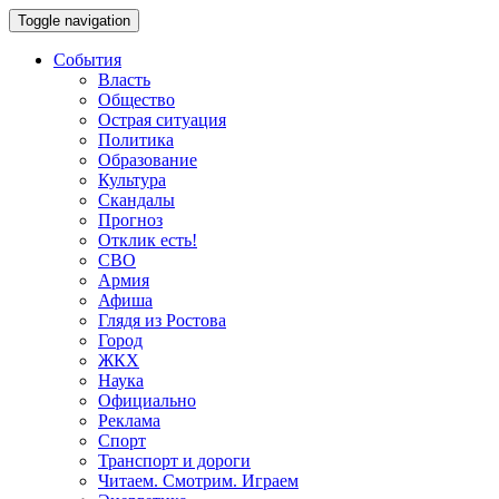
Toggle navigation
События
Власть
Общество
Острая ситуация
Политика
Образование
Культура
Скандалы
Прогноз
Отклик есть!
СВО
Армия
Афиша
Глядя из Ростова
Город
ЖКХ
Наука
Официально
Реклама
Спорт
Транспорт и дороги
Читаем. Смотрим. Играем