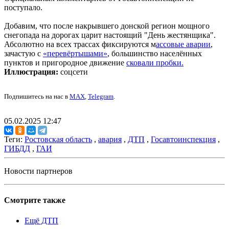
поступало.
Добавим, что после накрывшего донской регион мощного
снегопада на дорогах царит настоящий "День жестянщика".
Абсолютно на всех трассах фиксируются м
ассовые аварии
,
зачастую с
«перевёртышами»
, большинство населённых
пунктов и пригородное движение
сковали пробки.
Иллюстрация:
соцсети
Подпишитесь на нас в
MAX
,
Telegram
.
05.02.2025 12:47
Теги:
Ростовская область
,
авария
,
ДТП
,
Госавтоинспекция
,
ГИБДД
,
ГАИ
Новости партнеров
Смотрите также
Ещё ДТП