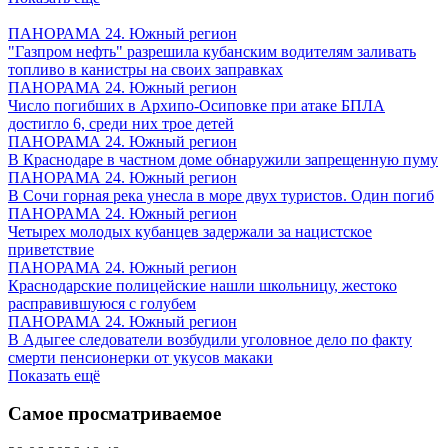
ПАНОРАМА 24. Южный регион
"Газпром нефть" разрешила кубанским водителям заливать
топливо в канистры на своих заправках
ПАНОРАМА 24. Южный регион
Число погибших в Архипо-Осиповке при атаке БПЛА
достигло 6, среди них трое детей
ПАНОРАМА 24. Южный регион
В Краснодаре в частном доме обнаружили запрещенную пуму
ПАНОРАМА 24. Южный регион
В Сочи горная река унесла в море двух туристов. Один погиб
ПАНОРАМА 24. Южный регион
Четырех молодых кубанцев задержали за нацистское
приветствие
ПАНОРАМА 24. Южный регион
Краснодарские полицейские нашли школьницу, жестоко
расправившуюся с голубем
ПАНОРАМА 24. Южный регион
В Адыгее следователи возбудили уголовное дело по факту
смерти пенсионерки от укусов макаки
Показать ещё
Самое просматриваемое