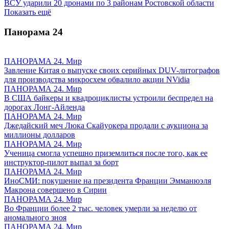
ВСУ ударили 20 дронами по 3 районам Ростовской области
Показать ещё
Панорама
24
ПАНОРАМА 24. Мир
Завление Китая о выпуске своих серийных DUV-литографов
для производства микросхем обвалило акции NVidia
ПАНОРАМА 24. Мир
В США байкеры и квадроциклисты устроили беспредел на
дорогах Лонг-Айленда
ПАНОРАМА 24. Мир
Джедайский меч Люка Скайуокера продали с аукциона за
миллионы долларов
ПАНОРАМА 24. Мир
Ученица смогла успешно приземлиться после того, как ее
инструктор-пилот выпал за борт
ПАНОРАМА 24. Мир
ИноСМИ: покушение на президента Франции Эмманюэля
Макрона совершено в Сирии
ПАНОРАМА 24. Мир
Во Франции более 2 тыс. человек умерли за неделю от
аномального зноя
ПАНОРАМА 24. Мир