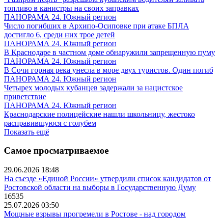
топливо в канистры на своих заправках
ПАНОРАМА 24. Южный регион
Число погибших в Архипо-Осиповке при атаке БПЛА
достигло 6, среди них трое детей
ПАНОРАМА 24. Южный регион
В Краснодаре в частном доме обнаружили запрещенную пуму
ПАНОРАМА 24. Южный регион
В Сочи горная река унесла в море двух туристов. Один погиб
ПАНОРАМА 24. Южный регион
Четырех молодых кубанцев задержали за нацистское
приветствие
ПАНОРАМА 24. Южный регион
Краснодарские полицейские нашли школьницу, жестоко
расправившуюся с голубем
Показать ещё
Самое просматриваемое
29.06.2026 18:48
На съезде «Единой России» утвердили список кандидатов от
Ростовской области на выборы в Государственную Думу
16535
25.07.2026 03:50
Мощные взрывы прогремели в Ростове - над городом