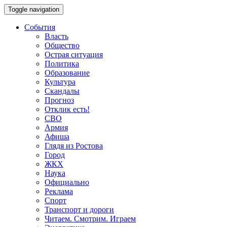
Toggle navigation
События
Власть
Общество
Острая ситуация
Политика
Образование
Культура
Скандалы
Прогноз
Отклик есть!
СВО
Армия
Афиша
Глядя из Ростова
Город
ЖКХ
Наука
Официально
Реклама
Спорт
Транспорт и дороги
Читаем. Смотрим. Играем