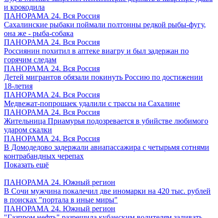
и крокодила
ПАНОРАМА 24. Вся Россия
Сахалинские рыбаки поймали полтонны редкой рыбы-фугу,
она же - рыба-собака
ПАНОРАМА 24. Вся Россия
Россиянин похитил в аптеке виагру и был задержан по
горячим следам
ПАНОРАМА 24. Вся Россия
Детей мигрантов обязали покинуть Россию по достижении
18-летия
ПАНОРАМА 24. Вся Россия
Медвежат-попрошаек удалили с трассы на Сахалине
ПАНОРАМА 24. Вся Россия
Жительница Приамурья подозревается в убийстве любимого
ударом скалки
ПАНОРАМА 24. Вся Россия
В Домодедово задержали авиапассажира с четырьмя сотнями
контрабандных черепах
Показать ещё
ПАНОРАМА 24. Южный регион
В Сочи мужчина покалечил две иномарки на 420 тыс. рублей
в поисках "портала в иные миры"
ПАНОРАМА 24. Южный регион
"Газпром нефть" разрешила кубанским водителям заливать