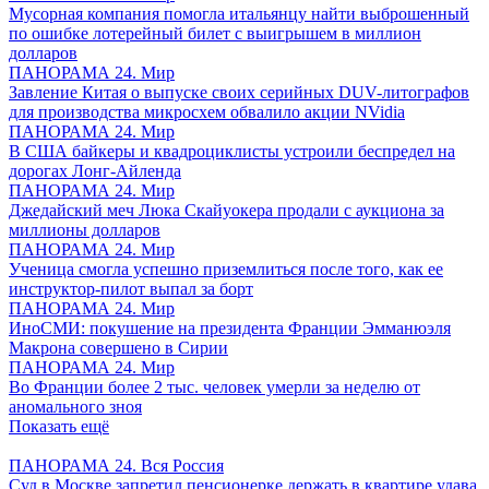
Мусорная компания помогла итальянцу найти выброшенный
по ошибке лотерейный билет с выигрышем в миллион
долларов
ПАНОРАМА 24. Мир
Завление Китая о выпуске своих серийных DUV-литографов
для производства микросхем обвалило акции NVidia
ПАНОРАМА 24. Мир
В США байкеры и квадроциклисты устроили беспредел на
дорогах Лонг-Айленда
ПАНОРАМА 24. Мир
Джедайский меч Люка Скайуокера продали с аукциона за
миллионы долларов
ПАНОРАМА 24. Мир
Ученица смогла успешно приземлиться после того, как ее
инструктор-пилот выпал за борт
ПАНОРАМА 24. Мир
ИноСМИ: покушение на президента Франции Эмманюэля
Макрона совершено в Сирии
ПАНОРАМА 24. Мир
Во Франции более 2 тыс. человек умерли за неделю от
аномального зноя
Показать ещё
ПАНОРАМА 24. Вся Россия
Суд в Москве запретил пенсионерке держать в квартире удава