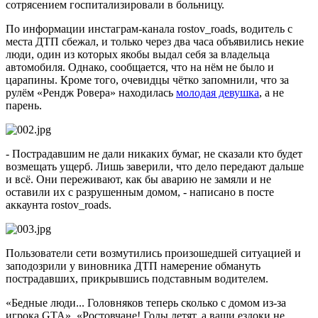
сотрясением госпитализировали в больницу.
По информации инстаграм-канала rostov_roads, водитель с
места ДТП сбежал, и только через два часа объявились некие
люди, один из которых якобы выдал себя за владельца
автомобиля. Однако, сообщается, что на нём не было и
царапины. Кроме того, очевидцы чётко запомнили, что за
рулём «Рендж Ровера» находилась
молодая девушка
, а не
парень.
- Пострадавшим не дали никаких бумаг, не сказали кто будет
возмещать ущерб. Лишь заверили, что дело передают дальше
и всё. Они переживают, как бы аварию не замяли и не
оставили их с разрушенным домом, - написано в посте
аккаунта rostov_roads.
Пользователи сети возмутились произошедшей ситуацией и
заподозрили у виновника ДТП намерение обмануть
пострадавших, прикрывшись подставным водителем.
«Бедные люди... Головняков теперь сколько с домом из-за
игрока GTA», «Ростовчане! Годы летят, а ваши ездоки не