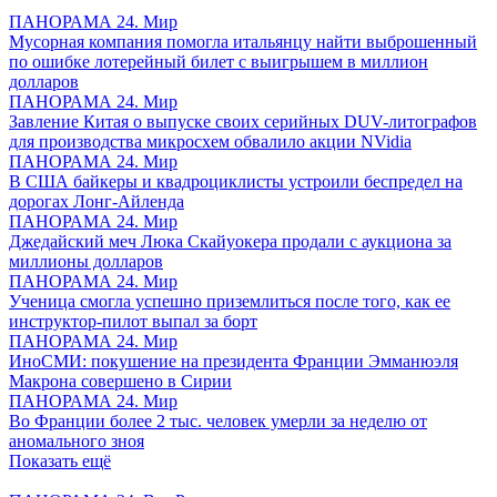
ПАНОРАМА 24. Мир
Мусорная компания помогла итальянцу найти выброшенный
по ошибке лотерейный билет с выигрышем в миллион
долларов
ПАНОРАМА 24. Мир
Завление Китая о выпуске своих серийных DUV-литографов
для производства микросхем обвалило акции NVidia
ПАНОРАМА 24. Мир
В США байкеры и квадроциклисты устроили беспредел на
дорогах Лонг-Айленда
ПАНОРАМА 24. Мир
Джедайский меч Люка Скайуокера продали с аукциона за
миллионы долларов
ПАНОРАМА 24. Мир
Ученица смогла успешно приземлиться после того, как ее
инструктор-пилот выпал за борт
ПАНОРАМА 24. Мир
ИноСМИ: покушение на президента Франции Эмманюэля
Макрона совершено в Сирии
ПАНОРАМА 24. Мир
Во Франции более 2 тыс. человек умерли за неделю от
аномального зноя
Показать ещё