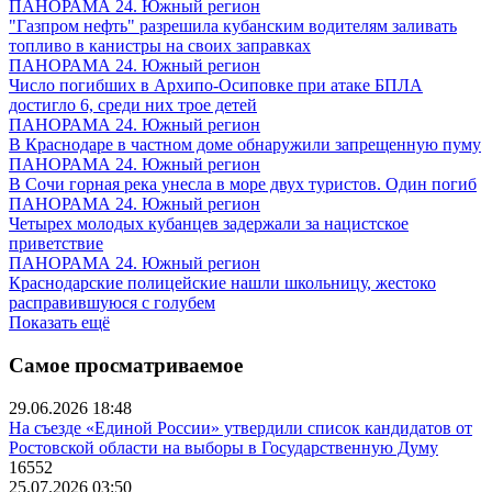
ПАНОРАМА 24. Южный регион
"Газпром нефть" разрешила кубанским водителям заливать
топливо в канистры на своих заправках
ПАНОРАМА 24. Южный регион
Число погибших в Архипо-Осиповке при атаке БПЛА
достигло 6, среди них трое детей
ПАНОРАМА 24. Южный регион
В Краснодаре в частном доме обнаружили запрещенную пуму
ПАНОРАМА 24. Южный регион
В Сочи горная река унесла в море двух туристов. Один погиб
ПАНОРАМА 24. Южный регион
Четырех молодых кубанцев задержали за нацистское
приветствие
ПАНОРАМА 24. Южный регион
Краснодарские полицейские нашли школьницу, жестоко
расправившуюся с голубем
Показать ещё
Самое просматриваемое
29.06.2026 18:48
На съезде «Единой России» утвердили список кандидатов от
Ростовской области на выборы в Государственную Думу
16552
25.07.2026 03:50