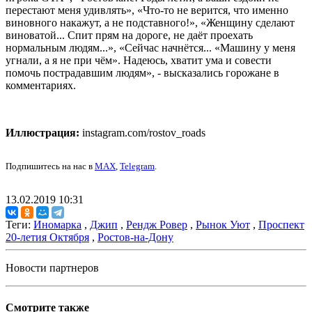
перестают меня удивлять», «Что-то не верится, что именно
виновного накажут, а не подставного!», «Женщину сделают
виноватой... Спит прям на дороге, не даёт проехать
нормальным людям...», «Сейчас начнётся... «Машину у меня
угнали, а я не при чём». Надеюсь, хватит ума и совести
помочь пострадавшим людям», - высказались горожане в
комментариях.
Иллюстрация:
instagram.com/rostov_roads
Подпишитесь на нас в
MAX
,
Telegram
.
13.02.2019 10:31
Теги:
Иномарка
,
Джип
,
Рендж Ровер
,
Рынок Уют
,
Проспект
20-летия Октября
,
Ростов-на-Дону
Новости партнеров
Смотрите также