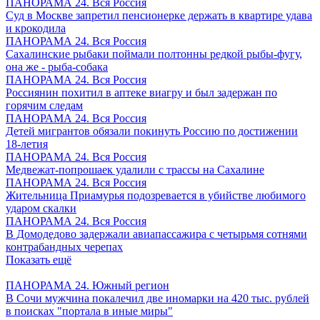
ПАНОРАМА 24. Вся Россия
Суд в Москве запретил пенсионерке держать в квартире удава
и крокодила
ПАНОРАМА 24. Вся Россия
Сахалинские рыбаки поймали полтонны редкой рыбы-фугу,
она же - рыба-собака
ПАНОРАМА 24. Вся Россия
Россиянин похитил в аптеке виагру и был задержан по
горячим следам
ПАНОРАМА 24. Вся Россия
Детей мигрантов обязали покинуть Россию по достижении
18-летия
ПАНОРАМА 24. Вся Россия
Медвежат-попрошаек удалили с трассы на Сахалине
ПАНОРАМА 24. Вся Россия
Жительница Приамурья подозревается в убийстве любимого
ударом скалки
ПАНОРАМА 24. Вся Россия
В Домодедово задержали авиапассажира с четырьмя сотнями
контрабандных черепах
Показать ещё
ПАНОРАМА 24. Южный регион
В Сочи мужчина покалечил две иномарки на 420 тыс. рублей
в поисках "портала в иные миры"