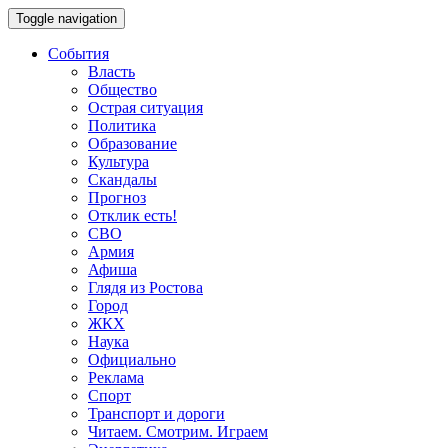
Toggle navigation
События
Власть
Общество
Острая ситуация
Политика
Образование
Культура
Скандалы
Прогноз
Отклик есть!
СВО
Армия
Афиша
Глядя из Ростова
Город
ЖКХ
Наука
Официально
Реклама
Спорт
Транспорт и дороги
Читаем. Смотрим. Играем