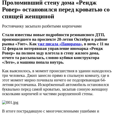
Проломивший стену дома «Рендж
Ровер» остановился перед кроватью со
спящей женщиной
Ростовчанку засыпало разбитыми кирпичами
Стали известны новые подробности резонансного ДТП,
произошедшего на проспекте 20-летия Октября в районе
рынка «Уют». Как
уже писала «Панорама»
, в ночь с 11 на
12 февраля
потерявшая управление иномарка «Рендж
Ровер» на полном ходу влетела в стену жилого дома,
отчего та рассыпалась, словно кубики конструктора
«Лего», а машина попала внутрь.
Как выяснилось, в момент происшествия в здании находилось
три человека. Джип занесло прямо в спальную комнату, где в
этот момент мирно почивала ничего не подозревающая 64-
летняя ростовчанка. Искорёженный автомобиль остановился
буквально перед самой кроватью, засыпав сонную женщину
осколками кирпичей и частями разрушенной стены.
В итоге пострадавшую с многочисленными ушибами и