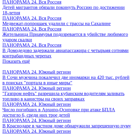
ПАНОРАМА 24. Вся Россия
Детей мигрантов обязали покинуть Россию по достижении
18-летия
ПАНОРАМА 24. Вся Россия
Медвежат-попрошаек удалили с трассы на Сахалине
ПАНОРАМА 24. Вся Россия
Жительница Приамурья подозревается в убийстве любимого
ударом скалки
ПАНОРАМА 24. Вся Россия
В Домодедово задержали авиапассажира с четырьмя сотнями
контрабандных черепах
Показать ещё
ПАНОРАМА 24. Южный регион
В Сочи мужчина покалечил две иномарки на 420 тыс. рублей
в поисках "портала в иные миры"
ПАНОРАМА 24. Южный регион
"Газпром нефть" разрешила кубанским водителям заливать
топливо в канистры на своих заправках
ПАНОРАМА 24. Южный регион
Число погибших в Архипо-Осиповке при атаке БПЛА
достигло 6, среди них трое детей
ПАНОРАМА 24. Южный регион
В Краснодаре в частном доме обнаружили запрещенную пуму
ПАНОРАМА 24. Южный регион