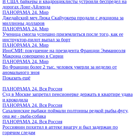
В США байкеры и квадроциклисты устроили беспредел на
дорогах Лонг-Айленда
ПАНОРАМА 24. Мир
Джедайский меч Люка Скайуокера продали с аукциона за
миллионы долларов
ПАНОРАМА 24. Мир
Ученица смогла успешно приземлиться после того, как ее
инструктор-пилот выпал за борт
ПАНОРАМА 24. Мир
ИноСМИ: покушение на президента Франции Эмманюэля
Макрона совершено в Сирии
ПАНОРАМА 24. Мир
Во Франции более 2 тыс. человек умерли за неделю от
аномального зноя
Показать ещё
ПАНОРАМА 24. Вся Россия
Суд в Москве запретил пенсионерке держать в квартире удава
и крокодила
ПАНОРАМА 24. Вся Россия
Сахалинские рыбаки поймали полтонны редкой рыбы-фугу,
она же - рыба-собака
ПАНОРАМА 24. Вся Россия
Россиянин похитил в аптеке виагру и был задержан по
горячим следам