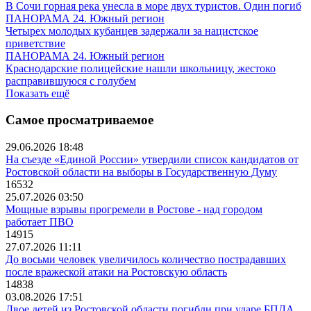
В Сочи горная река унесла в море двух туристов. Один погиб
ПАНОРАМА 24. Южный регион
Четырех молодых кубанцев задержали за нацистское
приветствие
ПАНОРАМА 24. Южный регион
Краснодарские полицейские нашли школьницу, жестоко
расправившуюся с голубем
Показать ещё
Самое просматриваемое
29.06.2026 18:48
На съезде «Единой России» утвердили список кандидатов от
Ростовской области на выборы в Государственную Думу
16532
25.07.2026 03:50
Мощные взрывы прогремели в Ростове - над городом
работает ПВО
14915
27.07.2026 11:11
До восьми человек увеличилось количество пострадавших
после вражеской атаки на Ростовскую область
14838
03.08.2026 17:51
Двое детей из Ростовской области погибли при ударе БПЛА