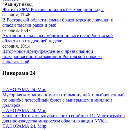
49 минут назад
Жители ЗЖМ Ростова остались без холодной воды
сегодня, 11:46
В Ростовской области изъяли браконьерские ловушки и
спасли тысячи раков и рыб
сегодня, 10:47
Активность пыльцы амброзии повысится в Ростовской
области на следующей неделе
сегодня, 10:14
Штормовое предупреждение о чрезвычайной
пожароопасности объявили в Ростовской области
Показать ещё
Панорама
24
ПАНОРАМА 24. Мир
Мусорная компания помогла итальянцу найти выброшенный
по ошибке лотерейный билет с выигрышем в миллион
долларов
ПАНОРАМА 24. Мир
Завление Китая о выпуске своих серийных DUV-литографов
для производства микросхем обвалило акции NVidia
ПАНОРАМА 24. Мир