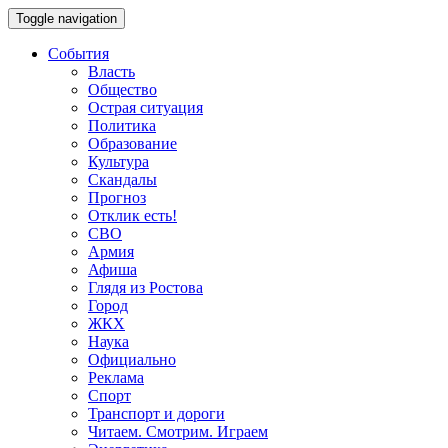
Toggle navigation
События
Власть
Общество
Острая ситуация
Политика
Образование
Культура
Скандалы
Прогноз
Отклик есть!
СВО
Армия
Афиша
Глядя из Ростова
Город
ЖКХ
Наука
Официально
Реклама
Спорт
Транспорт и дороги
Читаем. Смотрим. Играем