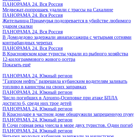
ПАНОРАМА 24. Вся Россия
Медвежат-попрошаек удалили с трассы на Сахалине
ПАНОРАМА 24. Вся Россия
Жительница Приамурья подозревается в убийстве любимого
ударом скалки
ПАНОРАМА 24. Вся Россия
В Домодедово задержали авиапассажира с четырьмя сотнями
контрабандных черепах
ПАНОРАМА 24. Вся Россия
В Красноярском крае туристы украли из рыбного хозяйства
12-килограммового живого осетра
Показать ещё
ПАНОРАМА 24. Южный регион
"Газпром нефть" разрешила кубанским водителям заливать
топливо в канистры на своих заправках
ПАНОРАМА 24. Южный регион
Число погибших в Архипо-Осиповке при атаке БПЛА
достигло 6, среди них трое детей
ПАНОРАМА 24. Южный регион
В Краснодаре в частном доме обнаружили запрещенную пуму
ПАНОРАМА 24. Южный регион
В Сочи горная река унесла в море двух туристов. Один погиб
ПАНОРАМА 24. Южный регион
Четырех молодых кубанцев задержали за нацистское