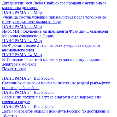
Джедайский меч Люка Скайуокера продали с аукциона за
миллионы долларов
ПАНОРАМА 24. Мир
Ученица смогла успешно приземлиться после того, как ее
инструктор-пилот выпал за борт
ПАНОРАМА 24. Мир
ИноСМИ: покушение на президента Франции Эмманюэля
Макрона совершено в Сирии
ПАНОРАМА 24. Мир
Во Франции более 2 тыс. человек умерли за неделю от
аномального зноя
ПАНОРАМА 24. Мир
В Таиланде 11-летний мальчик угнал машину и задавил
девятерых монахов
Показать ещё
ПАНОРАМА 24. Вся Россия
Сахалинские рыбаки поймали полтонны редкой рыбы-фугу,
она же - рыба-собака
ПАНОРАМА 24. Вся Россия
Россиянин похитил в аптеке виагру и был задержан по
горячим следам
ПАНОРАМА 24. Вся Россия
Детей мигрантов обязали покинуть Россию по достижении
18-летия