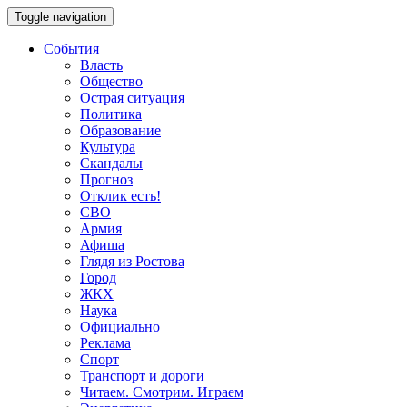
Toggle navigation
События
Власть
Общество
Острая ситуация
Политика
Образование
Культура
Скандалы
Прогноз
Отклик есть!
СВО
Армия
Афиша
Глядя из Ростова
Город
ЖКХ
Наука
Официально
Реклама
Спорт
Транспорт и дороги
Читаем. Смотрим. Играем