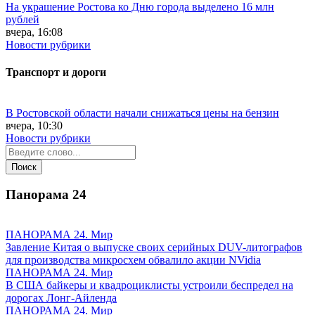
На украшение Ростова ко Дню города выделено 16 млн
рублей
вчера, 16:08
Новости рубрики
Транспорт и дороги
В Ростовской области начали снижаться цены на бензин
вчера, 10:30
Новости рубрики
Панорама
24
ПАНОРАМА 24. Мир
Завление Китая о выпуске своих серийных DUV-литографов
для производства микросхем обвалило акции NVidia
ПАНОРАМА 24. Мир
В США байкеры и квадроциклисты устроили беспредел на
дорогах Лонг-Айленда
ПАНОРАМА 24. Мир