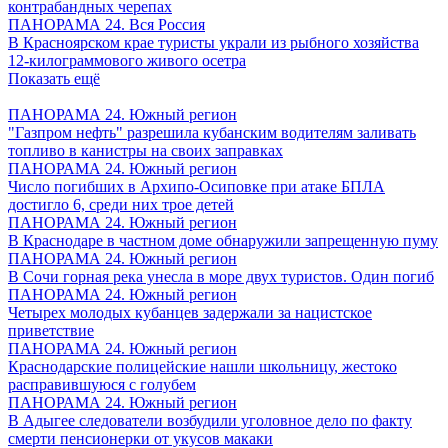
контрабандных черепах
ПАНОРАМА 24. Вся Россия
В Красноярском крае туристы украли из рыбного хозяйства
12-килограммового живого осетра
Показать ещё
ПАНОРАМА 24. Южный регион
"Газпром нефть" разрешила кубанским водителям заливать
топливо в канистры на своих заправках
ПАНОРАМА 24. Южный регион
Число погибших в Архипо-Осиповке при атаке БПЛА
достигло 6, среди них трое детей
ПАНОРАМА 24. Южный регион
В Краснодаре в частном доме обнаружили запрещенную пуму
ПАНОРАМА 24. Южный регион
В Сочи горная река унесла в море двух туристов. Один погиб
ПАНОРАМА 24. Южный регион
Четырех молодых кубанцев задержали за нацистское
приветствие
ПАНОРАМА 24. Южный регион
Краснодарские полицейские нашли школьницу, жестоко
расправившуюся с голубем
ПАНОРАМА 24. Южный регион
В Адыгее следователи возбудили уголовное дело по факту
смерти пенсионерки от укусов макаки