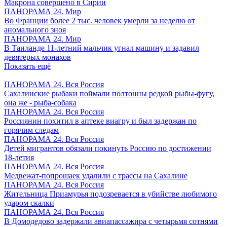
Макрона совершено в Сирии
ПАНОРАМА 24. Мир
Во Франции более 2 тыс. человек умерли за неделю от
аномального зноя
ПАНОРАМА 24. Мир
В Таиланде 11-летний мальчик угнал машину и задавил
девятерых монахов
Показать ещё
ПАНОРАМА 24. Вся Россия
Сахалинские рыбаки поймали полтонны редкой рыбы-фугу,
она же - рыба-собака
ПАНОРАМА 24. Вся Россия
Россиянин похитил в аптеке виагру и был задержан по
горячим следам
ПАНОРАМА 24. Вся Россия
Детей мигрантов обязали покинуть Россию по достижении
18-летия
ПАНОРАМА 24. Вся Россия
Медвежат-попрошаек удалили с трассы на Сахалине
ПАНОРАМА 24. Вся Россия
Жительница Приамурья подозревается в убийстве любимого
ударом скалки
ПАНОРАМА 24. Вся Россия
В Домодедово задержали авиапассажира с четырьмя сотнями