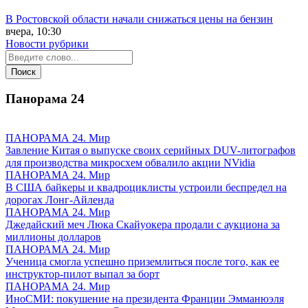
В Ростовской области начали снижаться цены на бензин
вчера, 10:30
Новости рубрики
Панорама
24
ПАНОРАМА 24. Мир
Завление Китая о выпуске своих серийных DUV-литографов
для производства микросхем обвалило акции NVidia
ПАНОРАМА 24. Мир
В США байкеры и квадроциклисты устроили беспредел на
дорогах Лонг-Айленда
ПАНОРАМА 24. Мир
Джедайский меч Люка Скайуокера продали с аукциона за
миллионы долларов
ПАНОРАМА 24. Мир
Ученица смогла успешно приземлиться после того, как ее
инструктор-пилот выпал за борт
ПАНОРАМА 24. Мир
ИноСМИ: покушение на президента Франции Эмманюэля