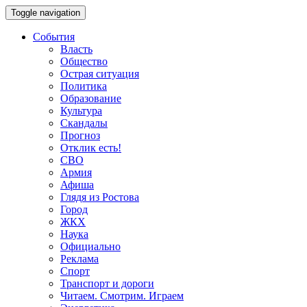
Toggle navigation
События
Власть
Общество
Острая ситуация
Политика
Образование
Культура
Скандалы
Прогноз
Отклик есть!
СВО
Армия
Афиша
Глядя из Ростова
Город
ЖКХ
Наука
Официально
Реклама
Спорт
Транспорт и дороги
Читаем. Смотрим. Играем