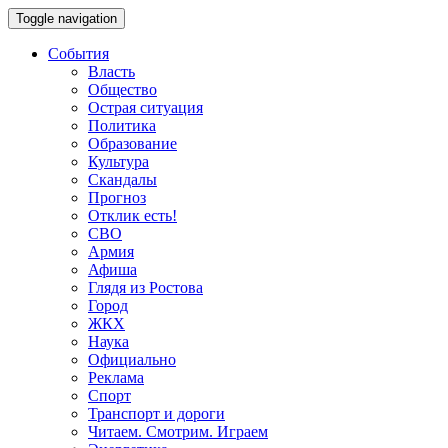
Toggle navigation
События
Власть
Общество
Острая ситуация
Политика
Образование
Культура
Скандалы
Прогноз
Отклик есть!
СВО
Армия
Афиша
Глядя из Ростова
Город
ЖКХ
Наука
Официально
Реклама
Спорт
Транспорт и дороги
Читаем. Смотрим. Играем