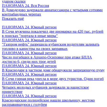
ударом скалки
ПАНОРАМА 24. Вся Россия
В Домодедово задержали авиапассажира с четырьмя сотнями
контрабандных черепах
Показать ещё
ПАНОРАМА 24. Южный регион
В Сочи мужчина покалечил две иномарки на 420 тыс. рублей
в поисках "портала в иные миры"
ПАНОРАМА 24. Южный регион
"Газпром нефть" разрешила кубанским водителям заливать
топливо в канистры на своих заправках
ПАНОРАМА 24. Южный регион
Число погибших в Архипо-Осиповке при атаке БПЛА
достигло 6, среди них трое детей
ПАНОРАМА 24. Южный регион
В Краснодаре в частном доме обнаружили запрещенную пуму
ПАНОРАМА 24. Южный регион
В Сочи горная река унесла в море двух туристов. Один погиб
ПАНОРАМА 24. Южный регион
Четырех молодых кубанцев задержали за нацистское
приветствие
ПАНОРАМА 24. Южный регион
Краснодарские полицейские нашли школьницу, жестоко
расправившуюся с голубем