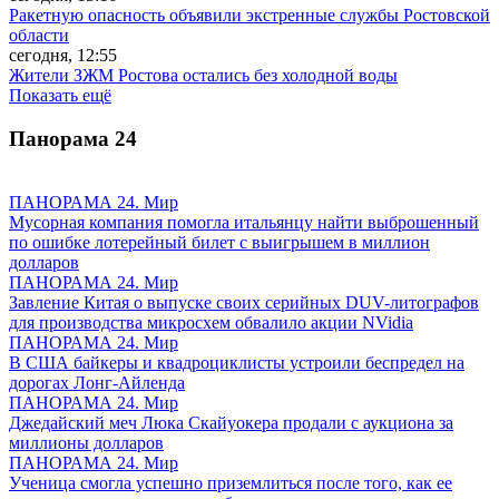
Ракетную опасность объявили экстренные службы Ростовской
области
сегодня, 12:55
Жители ЗЖМ Ростова остались без холодной воды
Показать ещё
Панорама
24
ПАНОРАМА 24. Мир
Мусорная компания помогла итальянцу найти выброшенный
по ошибке лотерейный билет с выигрышем в миллион
долларов
ПАНОРАМА 24. Мир
Завление Китая о выпуске своих серийных DUV-литографов
для производства микросхем обвалило акции NVidia
ПАНОРАМА 24. Мир
В США байкеры и квадроциклисты устроили беспредел на
дорогах Лонг-Айленда
ПАНОРАМА 24. Мир
Джедайский меч Люка Скайуокера продали с аукциона за
миллионы долларов
ПАНОРАМА 24. Мир
Ученица смогла успешно приземлиться после того, как ее