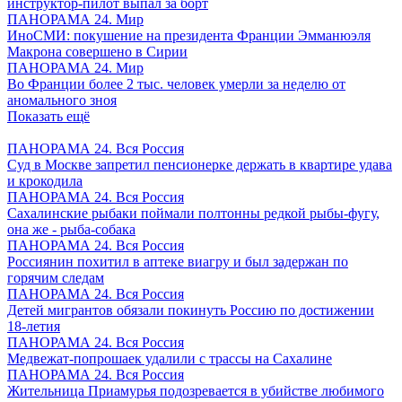
инструктор-пилот выпал за борт
ПАНОРАМА 24. Мир
ИноСМИ: покушение на президента Франции Эмманюэля
Макрона совершено в Сирии
ПАНОРАМА 24. Мир
Во Франции более 2 тыс. человек умерли за неделю от
аномального зноя
Показать ещё
ПАНОРАМА 24. Вся Россия
Суд в Москве запретил пенсионерке держать в квартире удава
и крокодила
ПАНОРАМА 24. Вся Россия
Сахалинские рыбаки поймали полтонны редкой рыбы-фугу,
она же - рыба-собака
ПАНОРАМА 24. Вся Россия
Россиянин похитил в аптеке виагру и был задержан по
горячим следам
ПАНОРАМА 24. Вся Россия
Детей мигрантов обязали покинуть Россию по достижении
18-летия
ПАНОРАМА 24. Вся Россия
Медвежат-попрошаек удалили с трассы на Сахалине
ПАНОРАМА 24. Вся Россия
Жительница Приамурья подозревается в убийстве любимого