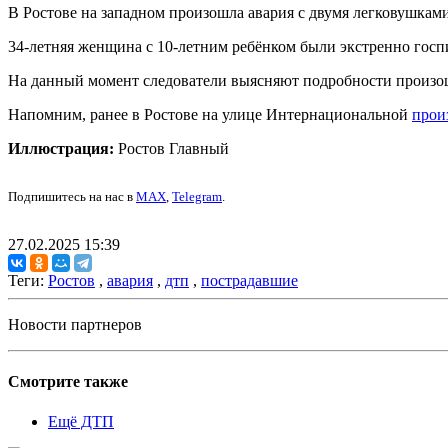
В Ростове на западном произошла авария с двумя легковушками
34-летняя женщина с 10-летним ребёнком были экстренно госп
На данный момент с
ледователи выясняют подробности произо
Напомним, ранее в Ростове на улице Интернациональной
прои
Иллюстрация:
Ростов Главный
Подпишитесь на нас в
MAX
,
Telegram
.
27.02.2025 15:39
Теги:
Ростов
,
авария
,
дтп
,
пострадавшие
Новости партнеров
Смотрите также
Ещё ДТП