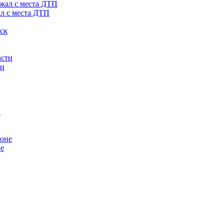
ал с места ДТП
ти
не