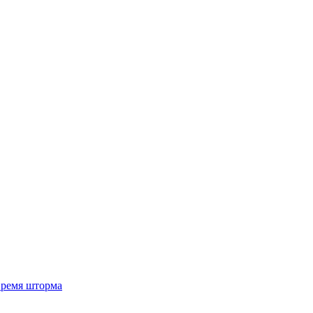
 время шторма