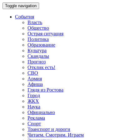
Toggle navigation
События
Власть
Общество
Острая ситуация
Политика
Образование
Культура
Скандалы
Прогноз
Отклик есть!
СВО
Армия
Афиша
Глядя из Ростова
Город
ЖКХ
Наука
Официально
Реклама
Спорт
Транспорт и дороги
Читаем. Смотрим. Играем