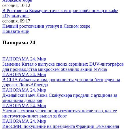
Азовском море
сегодня, 10:12
В Ростове на Коммунистическом произошёл пожар в кафе
«Пури-пури»
сегодня, 09:17
Пьяный ростовчанин утонул в Лесном озере
Показать ещё
Панорама
24
ПАНОРАМА 24. Мир
Завление Китая о выпуске своих серийных DUV-литографов
для производства микросхем обвалило акции NVidia
ПАНОРАМА 24. Мир
В США байкеры и квадроциклисты устроили беспредел на
дорогах Лонг-Айленда
ПАНОРАМА 24. Мир
Джедайский меч Люка Скайуокера продали с аукциона за
миллионы долларов
ПАНОРАМА 24. Мир
Ученица смогла успешно приземлиться после того, как ее
инструктор-пилот выпал за борт
ПАНОРАМА 24. Мир
ИноСМИ: покушение на президента Франции Эмманюэля