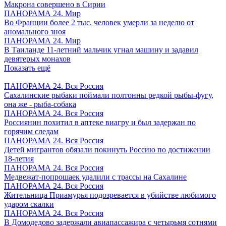
Макрона совершено в Сирии
ПАНОРАМА 24. Мир
Во Франции более 2 тыс. человек умерли за неделю от
аномального зноя
ПАНОРАМА 24. Мир
В Таиланде 11-летний мальчик угнал машину и задавил
девятерых монахов
Показать ещё
ПАНОРАМА 24. Вся Россия
Сахалинские рыбаки поймали полтонны редкой рыбы-фугу,
она же - рыба-собака
ПАНОРАМА 24. Вся Россия
Россиянин похитил в аптеке виагру и был задержан по
горячим следам
ПАНОРАМА 24. Вся Россия
Детей мигрантов обязали покинуть Россию по достижении
18-летия
ПАНОРАМА 24. Вся Россия
Медвежат-попрошаек удалили с трассы на Сахалине
ПАНОРАМА 24. Вся Россия
Жительница Приамурья подозревается в убийстве любимого
ударом скалки
ПАНОРАМА 24. Вся Россия
В Домодедово задержали авиапассажира с четырьмя сотнями