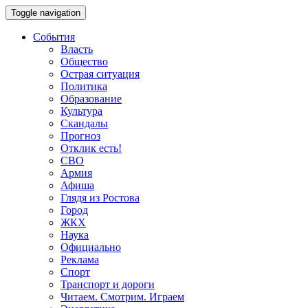
Toggle navigation
События
Власть
Общество
Острая ситуация
Политика
Образование
Культура
Скандалы
Прогноз
Отклик есть!
СВО
Армия
Афиша
Глядя из Ростова
Город
ЖКХ
Наука
Официально
Реклама
Спорт
Транспорт и дороги
Читаем. Смотрим. Играем