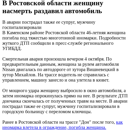
В Ростовской области женщину
насмерть раздавил автомобиль
В аварии пострадал также ее супруг, мужчину
госпитализировали
В Каменском районе Ростовской области 46-летняя женщина
погибла под тяжестью многотонной иномарки. Подробности
жуткого ДТП сообщили в пресс-службе регионального
УГИБДД.
Смертельная авария произошла вечером 4 октября. По
предварительным данным, женщина за рулем автомобиля
Nissan двигалась по автодороге от хутора Вишневецкий в
хутор Михайлов. На трассе водитель не справилась с
управлением, машину занесло и она улетела в кювет.
От мощного удара женщину выбросило в окно автомобиля, а
затем иномарка опрокинулась прямо на нее. В результате ДТП
дончанка скончалась от полученных травм на месте. В аварии
пострадал также ее супруг, мужчину госпитализировали в
городскую больницу с переломом ключицы.
Ранее в Ростовской области на трассе "Дон" после того,
как
иномарка влетела в ограждение, погибла женщина.