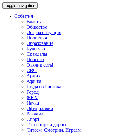
Toggle navigation
События
Власть
Общество
Острая ситуация
Политика
Образование
Культура
Скандалы
Прогноз
Отклик есть!
СВО
Армия
Афиша
Глядя из Ростова
Город
ЖКХ
Наука
Официально
Реклама
Спорт
Транспорт и дороги
Читаем. Смотрим. Играем