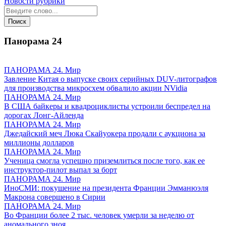
Новости рубрики
Панорама
24
ПАНОРАМА 24. Мир
Завление Китая о выпуске своих серийных DUV-литографов
для производства микросхем обвалило акции NVidia
ПАНОРАМА 24. Мир
В США байкеры и квадроциклисты устроили беспредел на
дорогах Лонг-Айленда
ПАНОРАМА 24. Мир
Джедайский меч Люка Скайуокера продали с аукциона за
миллионы долларов
ПАНОРАМА 24. Мир
Ученица смогла успешно приземлиться после того, как ее
инструктор-пилот выпал за борт
ПАНОРАМА 24. Мир
ИноСМИ: покушение на президента Франции Эмманюэля
Макрона совершено в Сирии
ПАНОРАМА 24. Мир
Во Франции более 2 тыс. человек умерли за неделю от
аномального зноя