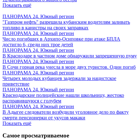
Показать ещё
ПАНОРАМА 24. Южный регион
"Газпром нефть" разрешила кубанским водителям заливать
топливо в канистры на своих заправках
ПАНОРАМА 24. Южный регион
Число погибших в Архипо-Осиповке при атаке БПЛА
достигло 6, среди них трое детей
ПАНОРАМА 24. Южный регион
В Краснодаре в частном доме обнаружили запрещенную пуму
ПАНОРАМА 24. Южный регион
В Сочи горная река унесла в море двух туристов. Один погиб
ПАНОРАМА 24. Южный регион
Четырех молодых кубанцев задержали за нацистское
приветствие
ПАНОРАМА 24. Южный регион
Краснодарские полицейские нашли школьницу, жестоко
расправившуюся с голубем
ПАНОРАМА 24. Южный регион
В Адыгее следователи возбудили уголовное дело по факту
смерти пенсионерки от укусов макаки
Показать ещё
Самое просматриваемое