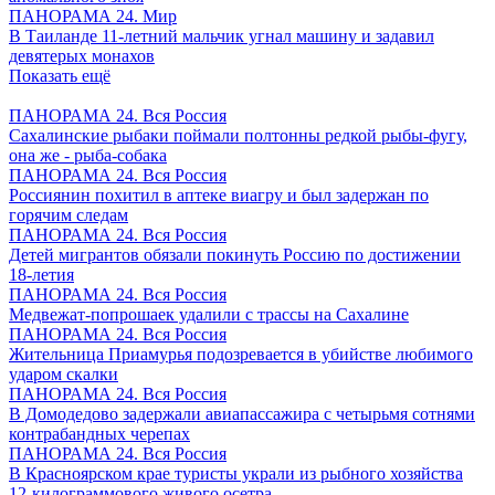
ПАНОРАМА 24. Мир
В Таиланде 11-летний мальчик угнал машину и задавил
девятерых монахов
Показать ещё
ПАНОРАМА 24. Вся Россия
Сахалинские рыбаки поймали полтонны редкой рыбы-фугу,
она же - рыба-собака
ПАНОРАМА 24. Вся Россия
Россиянин похитил в аптеке виагру и был задержан по
горячим следам
ПАНОРАМА 24. Вся Россия
Детей мигрантов обязали покинуть Россию по достижении
18-летия
ПАНОРАМА 24. Вся Россия
Медвежат-попрошаек удалили с трассы на Сахалине
ПАНОРАМА 24. Вся Россия
Жительница Приамурья подозревается в убийстве любимого
ударом скалки
ПАНОРАМА 24. Вся Россия
В Домодедово задержали авиапассажира с четырьмя сотнями
контрабандных черепах
ПАНОРАМА 24. Вся Россия
В Красноярском крае туристы украли из рыбного хозяйства
12-килограммового живого осетра