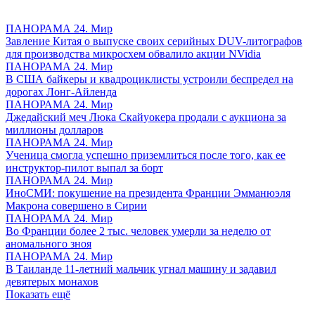
ПАНОРАМА 24. Мир
Завление Китая о выпуске своих серийных DUV-литографов
для производства микросхем обвалило акции NVidia
ПАНОРАМА 24. Мир
В США байкеры и квадроциклисты устроили беспредел на
дорогах Лонг-Айленда
ПАНОРАМА 24. Мир
Джедайский меч Люка Скайуокера продали с аукциона за
миллионы долларов
ПАНОРАМА 24. Мир
Ученица смогла успешно приземлиться после того, как ее
инструктор-пилот выпал за борт
ПАНОРАМА 24. Мир
ИноСМИ: покушение на президента Франции Эмманюэля
Макрона совершено в Сирии
ПАНОРАМА 24. Мир
Во Франции более 2 тыс. человек умерли за неделю от
аномального зноя
ПАНОРАМА 24. Мир
В Таиланде 11-летний мальчик угнал машину и задавил
девятерых монахов
Показать ещё