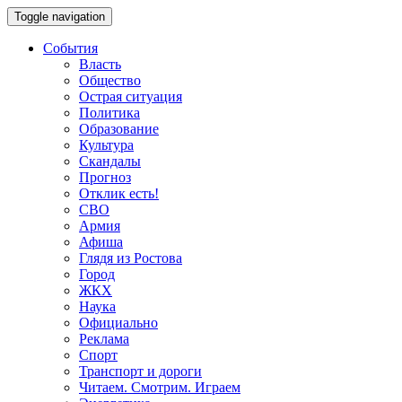
Toggle navigation
События
Власть
Общество
Острая ситуация
Политика
Образование
Культура
Скандалы
Прогноз
Отклик есть!
СВО
Армия
Афиша
Глядя из Ростова
Город
ЖКХ
Наука
Официально
Реклама
Спорт
Транспорт и дороги
Читаем. Смотрим. Играем