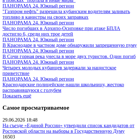
в поисках "портала в иные миры"
ПАНОРАМА 24. Южный регион
"Газпром нефть" разрешила кубанским водителям заливать
топливо в канистры на своих заправках
ПАНОРАМА 24. Южный регион
Число погибших в Архипо-Осиповке при атаке БПЛА
достигло 6, среди них трое детей
ПАНОРАМА 24. Южный регион
В Краснодаре в частном доме обнаружили запрещенную пуму
ПАНОРАМА 24. Южный регион
В Сочи горная река унесла в море двух туристов. Один погиб
ПАНОРАМА 24. Южный регион
Четырех молодых кубанцев задержали за нацистское
приветствие
ПАНОРАМА 24. Южный регион
Краснодарские полицейские нашли школьницу, жестоко
расправившуюся с голубем
Показать ещё
Самое просматриваемое
29.06.2026 18:48
На съезде «Единой России» утвердили список кандидатов от
Ростовской области на выборы в Государственную Думу
16503