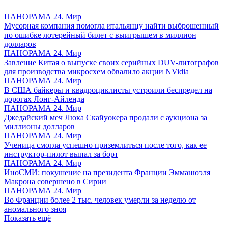
ПАНОРАМА 24. Мир
Мусорная компания помогла итальянцу найти выброшенный
по ошибке лотерейный билет с выигрышем в миллион
долларов
ПАНОРАМА 24. Мир
Завление Китая о выпуске своих серийных DUV-литографов
для производства микросхем обвалило акции NVidia
ПАНОРАМА 24. Мир
В США байкеры и квадроциклисты устроили беспредел на
дорогах Лонг-Айленда
ПАНОРАМА 24. Мир
Джедайский меч Люка Скайуокера продали с аукциона за
миллионы долларов
ПАНОРАМА 24. Мир
Ученица смогла успешно приземлиться после того, как ее
инструктор-пилот выпал за борт
ПАНОРАМА 24. Мир
ИноСМИ: покушение на президента Франции Эмманюэля
Макрона совершено в Сирии
ПАНОРАМА 24. Мир
Во Франции более 2 тыс. человек умерли за неделю от
аномального зноя
Показать ещё