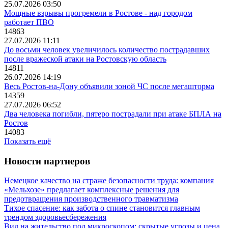
25.07.2026 03:50
Мощные взрывы прогремели в Ростове - над городом
работает ПВО
14863
27.07.2026 11:11
До восьми человек увеличилось количество пострадавших
после вражеской атаки на Ростовскую область
14811
26.07.2026 14:19
Весь Ростов-на-Дону объявили зоной ЧС после мегашторма
14359
27.07.2026 06:52
Два человека погибли, пятеро пострадали при атаке БПЛА на
Ростов
14083
Показать ещё
Новости партнеров
Немецкое качество на страже безопасности труда: компания
«Мельхозе» предлагает комплексные решения для
предотвращения производственного травматизма
Тихое спасение: как забота о спине становится главным
трендом здоровьесбережения
Вид на жительство под микроскопом: скрытые угрозы и цена