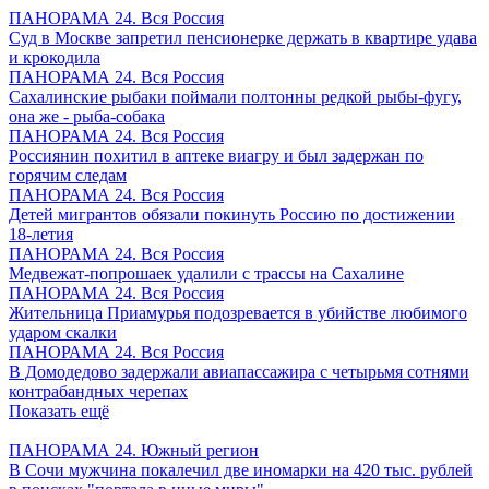
ПАНОРАМА 24. Вся Россия
Суд в Москве запретил пенсионерке держать в квартире удава
и крокодила
ПАНОРАМА 24. Вся Россия
Сахалинские рыбаки поймали полтонны редкой рыбы-фугу,
она же - рыба-собака
ПАНОРАМА 24. Вся Россия
Россиянин похитил в аптеке виагру и был задержан по
горячим следам
ПАНОРАМА 24. Вся Россия
Детей мигрантов обязали покинуть Россию по достижении
18-летия
ПАНОРАМА 24. Вся Россия
Медвежат-попрошаек удалили с трассы на Сахалине
ПАНОРАМА 24. Вся Россия
Жительница Приамурья подозревается в убийстве любимого
ударом скалки
ПАНОРАМА 24. Вся Россия
В Домодедово задержали авиапассажира с четырьмя сотнями
контрабандных черепах
Показать ещё
ПАНОРАМА 24. Южный регион
В Сочи мужчина покалечил две иномарки на 420 тыс. рублей