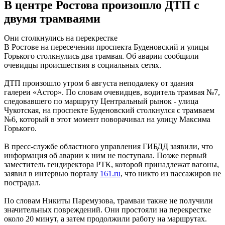
В центре Ростова произошло ДТП с
двумя трамваями
Они столкнулись на перекрестке
В Ростове на пересечении проспекта Буденовский и улицы
Горького столкнулись два трамвая. Об аварии сообщили
очевидцы происшествия в социальных сетях.
ДТП произошло утром 6 августа неподалеку от здания
галереи «Астор». По словам очевидцев, водитель трамвая №7,
следовавшего по маршруту Центральный рынок - улица
Чукотская, на проспекте Буденовский столкнулся с трамваем
№6, который в этот момент поворачивал на улицу Максима
Горького.
В пресс-службе областного управления ГИБДД заявили, что
информация об аварии к ним не поступала. Позже первый
заместитель гендиректора РТК, которой принадлежат вагоны,
заявил в интервью порталу
161.ru
, что никто из пассажиров не
пострадал.
По словам Никиты Паремузова, трамваи также не получили
значительных повреждений. Они простояли на перекрестке
около 20 минут, а затем продолжили работу на маршрутах.