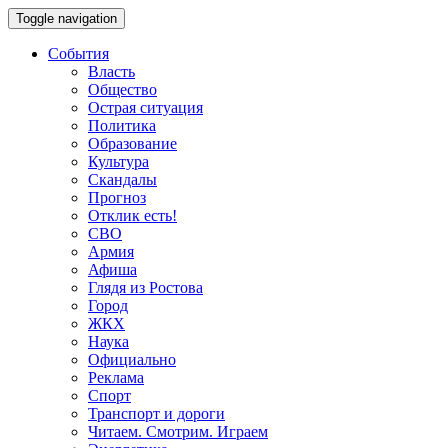
Toggle navigation
События
Власть
Общество
Острая ситуация
Политика
Образование
Культура
Скандалы
Прогноз
Отклик есть!
СВО
Армия
Афиша
Глядя из Ростова
Город
ЖКХ
Наука
Официально
Реклама
Спорт
Транспорт и дороги
Читаем. Смотрим. Играем