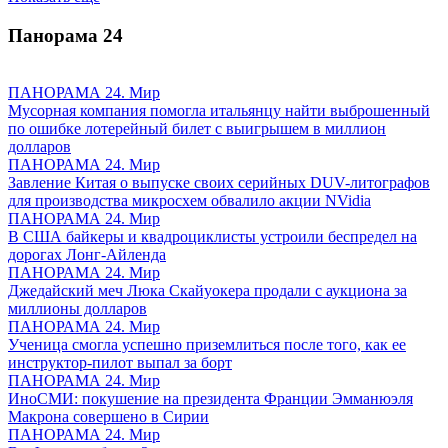
Панорама
24
ПАНОРАМА 24. Мир
Мусорная компания помогла итальянцу найти выброшенный
по ошибке лотерейный билет с выигрышем в миллион
долларов
ПАНОРАМА 24. Мир
Завление Китая о выпуске своих серийных DUV-литографов
для производства микросхем обвалило акции NVidia
ПАНОРАМА 24. Мир
В США байкеры и квадроциклисты устроили беспредел на
дорогах Лонг-Айленда
ПАНОРАМА 24. Мир
Джедайский меч Люка Скайуокера продали с аукциона за
миллионы долларов
ПАНОРАМА 24. Мир
Ученица смогла успешно приземлиться после того, как ее
инструктор-пилот выпал за борт
ПАНОРАМА 24. Мир
ИноСМИ: покушение на президента Франции Эмманюэля
Макрона совершено в Сирии
ПАНОРАМА 24. Мир