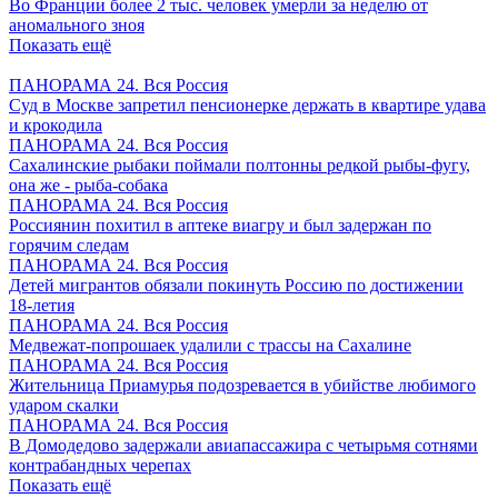
Во Франции более 2 тыс. человек умерли за неделю от
аномального зноя
Показать ещё
ПАНОРАМА 24. Вся Россия
Суд в Москве запретил пенсионерке держать в квартире удава
и крокодила
ПАНОРАМА 24. Вся Россия
Сахалинские рыбаки поймали полтонны редкой рыбы-фугу,
она же - рыба-собака
ПАНОРАМА 24. Вся Россия
Россиянин похитил в аптеке виагру и был задержан по
горячим следам
ПАНОРАМА 24. Вся Россия
Детей мигрантов обязали покинуть Россию по достижении
18-летия
ПАНОРАМА 24. Вся Россия
Медвежат-попрошаек удалили с трассы на Сахалине
ПАНОРАМА 24. Вся Россия
Жительница Приамурья подозревается в убийстве любимого
ударом скалки
ПАНОРАМА 24. Вся Россия
В Домодедово задержали авиапассажира с четырьмя сотнями
контрабандных черепах
Показать ещё