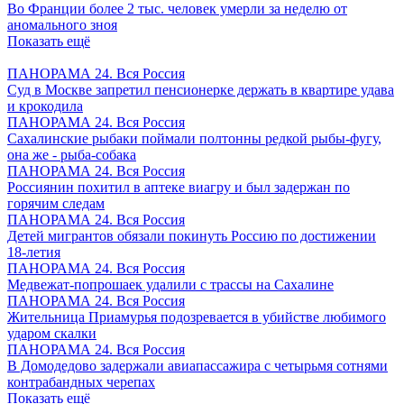
Во Франции более 2 тыс. человек умерли за неделю от
аномального зноя
Показать ещё
ПАНОРАМА 24. Вся Россия
Суд в Москве запретил пенсионерке держать в квартире удава
и крокодила
ПАНОРАМА 24. Вся Россия
Сахалинские рыбаки поймали полтонны редкой рыбы-фугу,
она же - рыба-собака
ПАНОРАМА 24. Вся Россия
Россиянин похитил в аптеке виагру и был задержан по
горячим следам
ПАНОРАМА 24. Вся Россия
Детей мигрантов обязали покинуть Россию по достижении
18-летия
ПАНОРАМА 24. Вся Россия
Медвежат-попрошаек удалили с трассы на Сахалине
ПАНОРАМА 24. Вся Россия
Жительница Приамурья подозревается в убийстве любимого
ударом скалки
ПАНОРАМА 24. Вся Россия
В Домодедово задержали авиапассажира с четырьмя сотнями
контрабандных черепах
Показать ещё