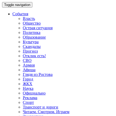
Toggle navigation
События
Власть
Общество
Острая ситуация
Политика
Образование
Культура
Скандалы
Прогноз
Отклик есть!
СВО
Армия
Афиша
Глядя из Ростова
Город
ЖКХ
Наука
Официально
Реклама
Спорт
Транспорт и дороги
Читаем. Смотрим. Играем