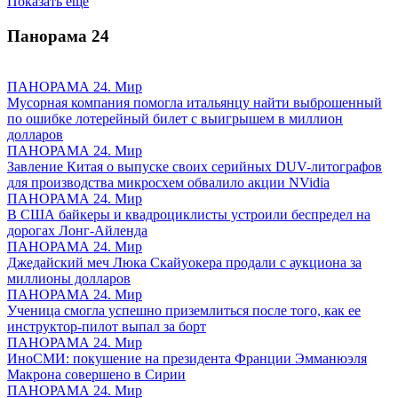
Показать ещё
Панорама
24
ПАНОРАМА 24. Мир
Мусорная компания помогла итальянцу найти выброшенный
по ошибке лотерейный билет с выигрышем в миллион
долларов
ПАНОРАМА 24. Мир
Завление Китая о выпуске своих серийных DUV-литографов
для производства микросхем обвалило акции NVidia
ПАНОРАМА 24. Мир
В США байкеры и квадроциклисты устроили беспредел на
дорогах Лонг-Айленда
ПАНОРАМА 24. Мир
Джедайский меч Люка Скайуокера продали с аукциона за
миллионы долларов
ПАНОРАМА 24. Мир
Ученица смогла успешно приземлиться после того, как ее
инструктор-пилот выпал за борт
ПАНОРАМА 24. Мир
ИноСМИ: покушение на президента Франции Эмманюэля
Макрона совершено в Сирии
ПАНОРАМА 24. Мир