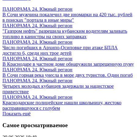
ПАНОРАМА 24. Южный регион
В Сочи мужчина покалечил две иномарки на 420 тыс. рублей
в поисках "портала в иные миры"
ПАНОРАМА 24. Южный регион
"Газпром нефть" разрешила кубанским водителям заливать
топливо в канистры на своих заправках
ПАНОРАМА 24. Южный регион
Число погибших в Архипо-Осиповке при атаке БПЛА
достигло 6, среди них трое детей
ПАНОРАМА 24. Южный регион
В Краснодаре в частном доме обнаружили запрещенную пуму
ПАНОРАМА 24. Южный регион
В Сочи горная река унесла в море двух туристов. Один погиб
ПАНОРАМА 24. Южный регион
Четырех молодых кубанцев задержали за нацистское
приветствие
ПАНОРАМА 24. Южный регион
Краснодарские полицейские нашли школьницу, жестоко
расправившуюся с голубем
Показать ещё
Самое просматриваемое