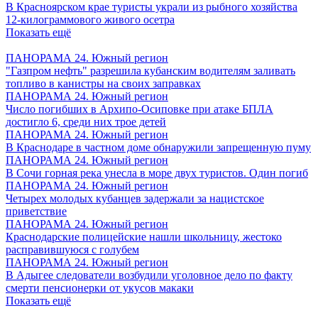
В Красноярском крае туристы украли из рыбного хозяйства
12-килограммового живого осетра
Показать ещё
ПАНОРАМА 24. Южный регион
"Газпром нефть" разрешила кубанским водителям заливать
топливо в канистры на своих заправках
ПАНОРАМА 24. Южный регион
Число погибших в Архипо-Осиповке при атаке БПЛА
достигло 6, среди них трое детей
ПАНОРАМА 24. Южный регион
В Краснодаре в частном доме обнаружили запрещенную пуму
ПАНОРАМА 24. Южный регион
В Сочи горная река унесла в море двух туристов. Один погиб
ПАНОРАМА 24. Южный регион
Четырех молодых кубанцев задержали за нацистское
приветствие
ПАНОРАМА 24. Южный регион
Краснодарские полицейские нашли школьницу, жестоко
расправившуюся с голубем
ПАНОРАМА 24. Южный регион
В Адыгее следователи возбудили уголовное дело по факту
смерти пенсионерки от укусов макаки
Показать ещё