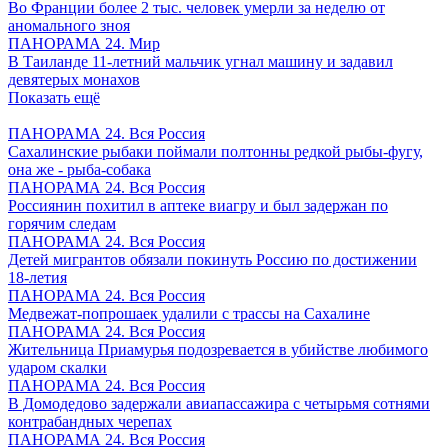
Во Франции более 2 тыс. человек умерли за неделю от
аномального зноя
ПАНОРАМА 24. Мир
В Таиланде 11-летний мальчик угнал машину и задавил
девятерых монахов
Показать ещё
ПАНОРАМА 24. Вся Россия
Сахалинские рыбаки поймали полтонны редкой рыбы-фугу,
она же - рыба-собака
ПАНОРАМА 24. Вся Россия
Россиянин похитил в аптеке виагру и был задержан по
горячим следам
ПАНОРАМА 24. Вся Россия
Детей мигрантов обязали покинуть Россию по достижении
18-летия
ПАНОРАМА 24. Вся Россия
Медвежат-попрошаек удалили с трассы на Сахалине
ПАНОРАМА 24. Вся Россия
Жительница Приамурья подозревается в убийстве любимого
ударом скалки
ПАНОРАМА 24. Вся Россия
В Домодедово задержали авиапассажира с четырьмя сотнями
контрабандных черепах
ПАНОРАМА 24. Вся Россия