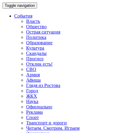
Toggle navigation
События
Власть
Общество
Острая ситуация
Политика
Образование
Культура
Скандалы
Прогноз
Отклик есть!
СВО
Армия
Афиша
Глядя из Ростова
Город
ЖКХ
Наука
Официально
Реклама
Спорт
Транспорт и дороги
Читаем. Смотрим. Играем