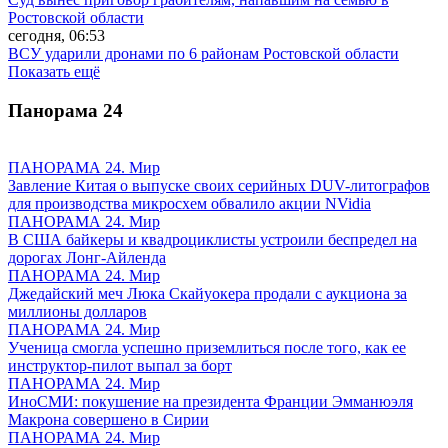
Ростовской области
сегодня, 06:53
ВСУ ударили дронами по 6 районам Ростовской области
Показать ещё
Панорама
24
ПАНОРАМА 24. Мир
Завление Китая о выпуске своих серийных DUV-литографов
для производства микросхем обвалило акции NVidia
ПАНОРАМА 24. Мир
В США байкеры и квадроциклисты устроили беспредел на
дорогах Лонг-Айленда
ПАНОРАМА 24. Мир
Джедайский меч Люка Скайуокера продали с аукциона за
миллионы долларов
ПАНОРАМА 24. Мир
Ученица смогла успешно приземлиться после того, как ее
инструктор-пилот выпал за борт
ПАНОРАМА 24. Мир
ИноСМИ: покушение на президента Франции Эмманюэля
Макрона совершено в Сирии
ПАНОРАМА 24. Мир