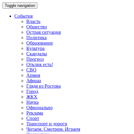
Toggle navigation
События
Власть
Общество
Острая ситуация
Политика
Образование
Культура
Скандалы
Прогноз
Отклик есть!
СВО
Армия
Афиша
Глядя из Ростова
Город
ЖКХ
Наука
Официально
Реклама
Спорт
Транспорт и дороги
Читаем. Смотрим. Играем