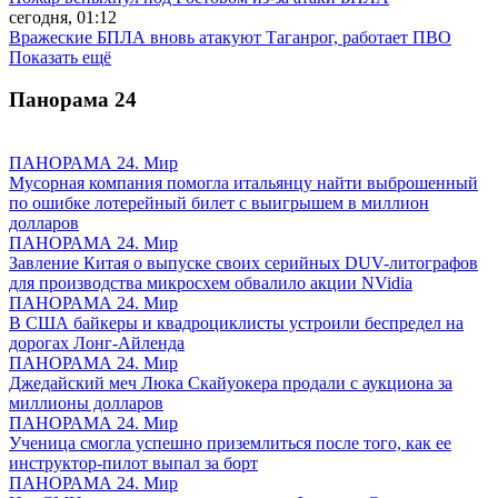
сегодня, 01:12
Вражеские БПЛА вновь атакуют Таганрог, работает ПВО
Показать ещё
Панорама
24
ПАНОРАМА 24. Мир
Мусорная компания помогла итальянцу найти выброшенный
по ошибке лотерейный билет с выигрышем в миллион
долларов
ПАНОРАМА 24. Мир
Завление Китая о выпуске своих серийных DUV-литографов
для производства микросхем обвалило акции NVidia
ПАНОРАМА 24. Мир
В США байкеры и квадроциклисты устроили беспредел на
дорогах Лонг-Айленда
ПАНОРАМА 24. Мир
Джедайский меч Люка Скайуокера продали с аукциона за
миллионы долларов
ПАНОРАМА 24. Мир
Ученица смогла успешно приземлиться после того, как ее
инструктор-пилот выпал за борт
ПАНОРАМА 24. Мир