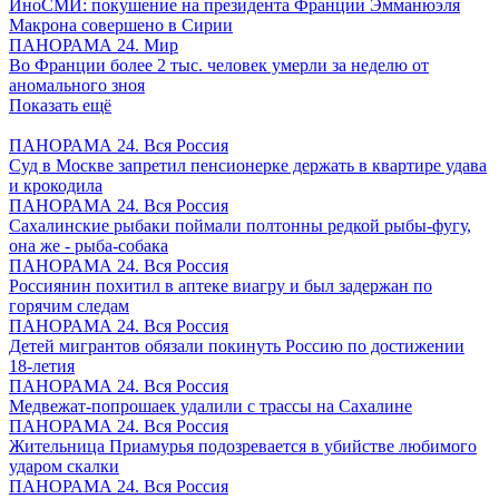
ИноСМИ: покушение на президента Франции Эмманюэля
Макрона совершено в Сирии
ПАНОРАМА 24. Мир
Во Франции более 2 тыс. человек умерли за неделю от
аномального зноя
Показать ещё
ПАНОРАМА 24. Вся Россия
Суд в Москве запретил пенсионерке держать в квартире удава
и крокодила
ПАНОРАМА 24. Вся Россия
Сахалинские рыбаки поймали полтонны редкой рыбы-фугу,
она же - рыба-собака
ПАНОРАМА 24. Вся Россия
Россиянин похитил в аптеке виагру и был задержан по
горячим следам
ПАНОРАМА 24. Вся Россия
Детей мигрантов обязали покинуть Россию по достижении
18-летия
ПАНОРАМА 24. Вся Россия
Медвежат-попрошаек удалили с трассы на Сахалине
ПАНОРАМА 24. Вся Россия
Жительница Приамурья подозревается в убийстве любимого
ударом скалки
ПАНОРАМА 24. Вся Россия