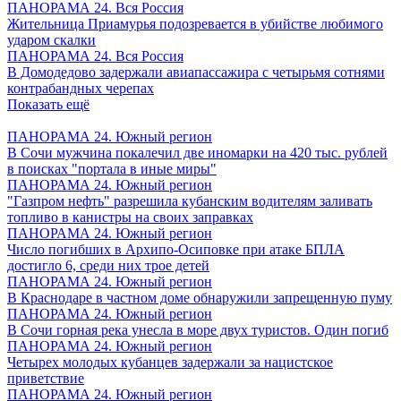
ПАНОРАМА 24. Вся Россия
Жительница Приамурья подозревается в убийстве любимого
ударом скалки
ПАНОРАМА 24. Вся Россия
В Домодедово задержали авиапассажира с четырьмя сотнями
контрабандных черепах
Показать ещё
ПАНОРАМА 24. Южный регион
В Сочи мужчина покалечил две иномарки на 420 тыс. рублей
в поисках "портала в иные миры"
ПАНОРАМА 24. Южный регион
"Газпром нефть" разрешила кубанским водителям заливать
топливо в канистры на своих заправках
ПАНОРАМА 24. Южный регион
Число погибших в Архипо-Осиповке при атаке БПЛА
достигло 6, среди них трое детей
ПАНОРАМА 24. Южный регион
В Краснодаре в частном доме обнаружили запрещенную пуму
ПАНОРАМА 24. Южный регион
В Сочи горная река унесла в море двух туристов. Один погиб
ПАНОРАМА 24. Южный регион
Четырех молодых кубанцев задержали за нацистское
приветствие
ПАНОРАМА 24. Южный регион