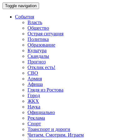
Toggle navigation
События
Власть
Общество
Острая ситуация
Политика
Образование
Культура
Скандалы
Прогноз
Отклик есть!
СВО
Армия
Афиша
Глядя из Ростова
Город
ЖКХ
Наука
Официально
Реклама
Спорт
Транспорт и дороги
Читаем. Смотрим. Играем