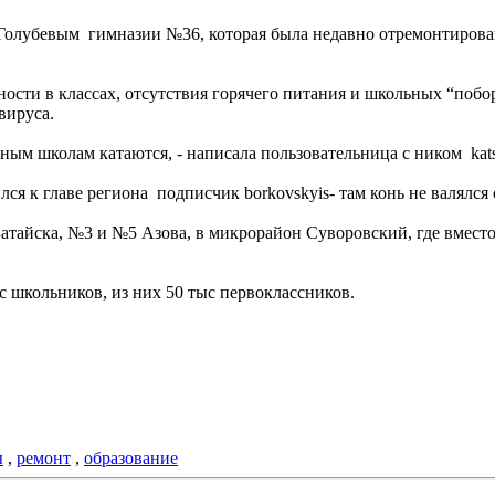
олубевым гимназии №36, которая была недавно отремонтирована
ности в классах, отсутствия горячего питания и школьных “поб
вируса.
азным школам катаются, - написала пользовательница с ником kat
лся к главе региона подписчик borkovskyis- там конь не валялся
атайска, №3 и №5 Азова, в микрорайон Суворовский, где вмест
с школьников, из них 50 тыс первоклассников.
ы
,
ремонт
,
образование