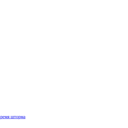
 время шторма