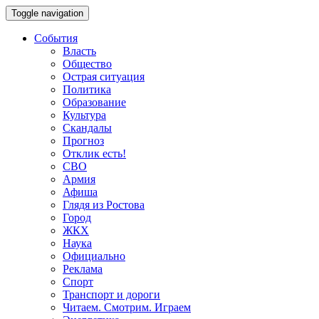
Toggle navigation
События
Власть
Общество
Острая ситуация
Политика
Образование
Культура
Скандалы
Прогноз
Отклик есть!
СВО
Армия
Афиша
Глядя из Ростова
Город
ЖКХ
Наука
Официально
Реклама
Спорт
Транспорт и дороги
Читаем. Смотрим. Играем