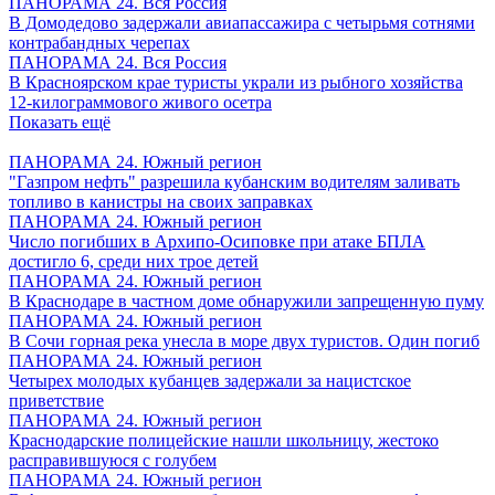
ПАНОРАМА 24. Вся Россия
В Домодедово задержали авиапассажира с четырьмя сотнями
контрабандных черепах
ПАНОРАМА 24. Вся Россия
В Красноярском крае туристы украли из рыбного хозяйства
12-килограммового живого осетра
Показать ещё
ПАНОРАМА 24. Южный регион
"Газпром нефть" разрешила кубанским водителям заливать
топливо в канистры на своих заправках
ПАНОРАМА 24. Южный регион
Число погибших в Архипо-Осиповке при атаке БПЛА
достигло 6, среди них трое детей
ПАНОРАМА 24. Южный регион
В Краснодаре в частном доме обнаружили запрещенную пуму
ПАНОРАМА 24. Южный регион
В Сочи горная река унесла в море двух туристов. Один погиб
ПАНОРАМА 24. Южный регион
Четырех молодых кубанцев задержали за нацистское
приветствие
ПАНОРАМА 24. Южный регион
Краснодарские полицейские нашли школьницу, жестоко
расправившуюся с голубем
ПАНОРАМА 24. Южный регион