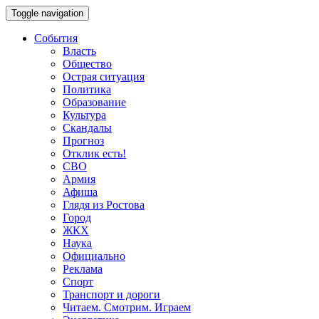
Toggle navigation
События
Власть
Общество
Острая ситуация
Политика
Образование
Культура
Скандалы
Прогноз
Отклик есть!
СВО
Армия
Афиша
Глядя из Ростова
Город
ЖКХ
Наука
Официально
Реклама
Спорт
Транспорт и дороги
Читаем. Смотрим. Играем