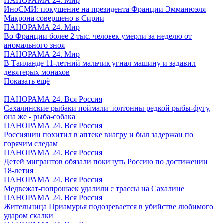
ПАНОРАМА 24. Мир
ИноСМИ: покушение на президента Франции Эмманюэля
Макрона совершено в Сирии
ПАНОРАМА 24. Мир
Во Франции более 2 тыс. человек умерли за неделю от
аномального зноя
ПАНОРАМА 24. Мир
В Таиланде 11-летний мальчик угнал машину и задавил
девятерых монахов
Показать ещё
ПАНОРАМА 24. Вся Россия
Сахалинские рыбаки поймали полтонны редкой рыбы-фугу,
она же - рыба-собака
ПАНОРАМА 24. Вся Россия
Россиянин похитил в аптеке виагру и был задержан по
горячим следам
ПАНОРАМА 24. Вся Россия
Детей мигрантов обязали покинуть Россию по достижении
18-летия
ПАНОРАМА 24. Вся Россия
Медвежат-попрошаек удалили с трассы на Сахалине
ПАНОРАМА 24. Вся Россия
Жительница Приамурья подозревается в убийстве любимого
ударом скалки