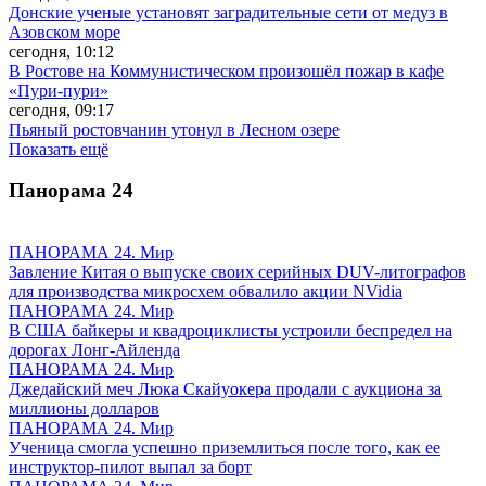
Донские ученые установят заградительные сети от медуз в
Азовском море
сегодня, 10:12
В Ростове на Коммунистическом произошёл пожар в кафе
«Пури-пури»
сегодня, 09:17
Пьяный ростовчанин утонул в Лесном озере
Показать ещё
Панорама
24
ПАНОРАМА 24. Мир
Завление Китая о выпуске своих серийных DUV-литографов
для производства микросхем обвалило акции NVidia
ПАНОРАМА 24. Мир
В США байкеры и квадроциклисты устроили беспредел на
дорогах Лонг-Айленда
ПАНОРАМА 24. Мир
Джедайский меч Люка Скайуокера продали с аукциона за
миллионы долларов
ПАНОРАМА 24. Мир
Ученица смогла успешно приземлиться после того, как ее
инструктор-пилот выпал за борт