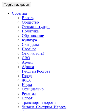
Toggle navigation
События
Власть
Общество
Острая ситуация
Политика
Образование
Культура
Скандалы
Прогноз
Отклик есть!
СВО
Армия
Афиша
Глядя из Ростова
Город
ЖКХ
Наука
Официально
Реклама
Спорт
Транспорт и дороги
Читаем. Смотрим. Играем