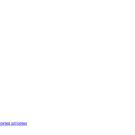
 время шторма