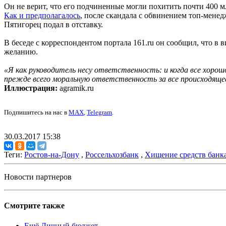
Он не верит, что его подчиненные могли похитить почти 400 м
Как и предполагалось
, после скандала с обвинением топ-мене
Пятигорец подал в отставку.
В беседе с корреспондентом портала 161.ru он сообщил, что в 
желанию.
«Я как руководитель несу ответственность: и когда все хорошо
прежде всего моральную ответственность за все происходящее
Иллюстрация:
agramik.ru
Подпишитесь на нас в
MAX
,
Telegram
.
30.03.2017 15:38
Теги:
Ростов-на-Дону
,
Россельхозбанк
,
Хищение средств банк
Новости партнеров
Смотрите также
Ещё Личный бюджет