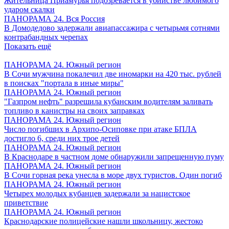
Жительница Приамурья подозревается в убийстве любимого
ударом скалки
ПАНОРАМА 24. Вся Россия
В Домодедово задержали авиапассажира с четырьмя сотнями
контрабандных черепах
Показать ещё
ПАНОРАМА 24. Южный регион
В Сочи мужчина покалечил две иномарки на 420 тыс. рублей
в поисках "портала в иные миры"
ПАНОРАМА 24. Южный регион
"Газпром нефть" разрешила кубанским водителям заливать
топливо в канистры на своих заправках
ПАНОРАМА 24. Южный регион
Число погибших в Архипо-Осиповке при атаке БПЛА
достигло 6, среди них трое детей
ПАНОРАМА 24. Южный регион
В Краснодаре в частном доме обнаружили запрещенную пуму
ПАНОРАМА 24. Южный регион
В Сочи горная река унесла в море двух туристов. Один погиб
ПАНОРАМА 24. Южный регион
Четырех молодых кубанцев задержали за нацистское
приветствие
ПАНОРАМА 24. Южный регион
Краснодарские полицейские нашли школьницу, жестоко