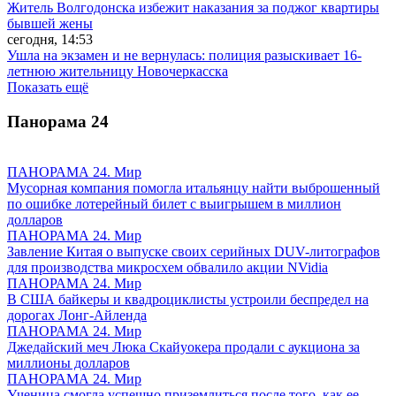
Житель Волгодонска избежит наказания за поджог квартиры
бывшей жены
сегодня, 14:53
Ушла на экзамен и не вернулась: полиция разыскивает 16-
летнюю жительницу Новочеркасска
Показать ещё
Панорама
24
ПАНОРАМА 24. Мир
Мусорная компания помогла итальянцу найти выброшенный
по ошибке лотерейный билет с выигрышем в миллион
долларов
ПАНОРАМА 24. Мир
Завление Китая о выпуске своих серийных DUV-литографов
для производства микросхем обвалило акции NVidia
ПАНОРАМА 24. Мир
В США байкеры и квадроциклисты устроили беспредел на
дорогах Лонг-Айленда
ПАНОРАМА 24. Мир
Джедайский меч Люка Скайуокера продали с аукциона за
миллионы долларов
ПАНОРАМА 24. Мир
Ученица смогла успешно приземлиться после того, как ее