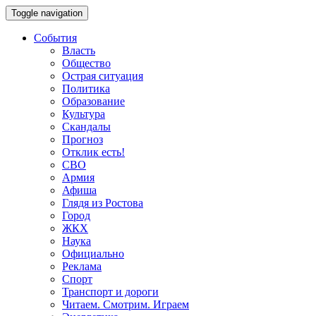
Toggle navigation
События
Власть
Общество
Острая ситуация
Политика
Образование
Культура
Скандалы
Прогноз
Отклик есть!
СВО
Армия
Афиша
Глядя из Ростова
Город
ЖКХ
Наука
Официально
Реклама
Спорт
Транспорт и дороги
Читаем. Смотрим. Играем