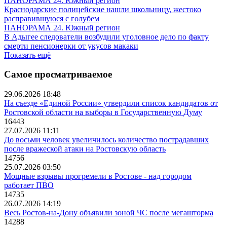
ПАНОРАМА 24. Южный регион
Краснодарские полицейские нашли школьницу, жестоко
расправившуюся с голубем
ПАНОРАМА 24. Южный регион
В Адыгее следователи возбудили уголовное дело по факту
смерти пенсионерки от укусов макаки
Показать ещё
Самое просматриваемое
29.06.2026 18:48
На съезде «Единой России» утвердили список кандидатов от
Ростовской области на выборы в Государственную Думу
16443
27.07.2026 11:11
До восьми человек увеличилось количество пострадавших
после вражеской атаки на Ростовскую область
14756
25.07.2026 03:50
Мощные взрывы прогремели в Ростове - над городом
работает ПВО
14735
26.07.2026 14:19
Весь Ростов-на-Дону объявили зоной ЧС после мегашторма
14288