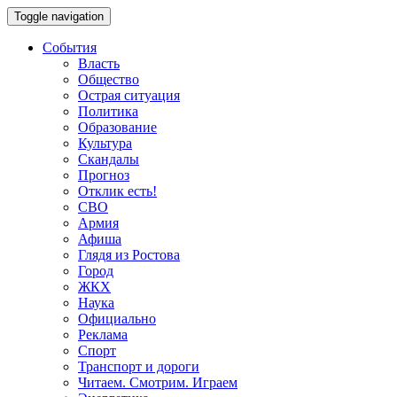
Toggle navigation
События
Власть
Общество
Острая ситуация
Политика
Образование
Культура
Скандалы
Прогноз
Отклик есть!
СВО
Армия
Афиша
Глядя из Ростова
Город
ЖКХ
Наука
Официально
Реклама
Спорт
Транспорт и дороги
Читаем. Смотрим. Играем