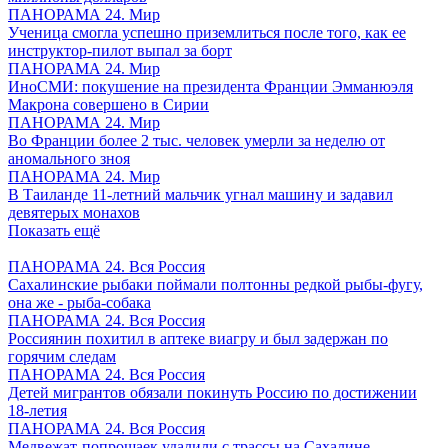
ПАНОРАМА 24. Мир
Ученица смогла успешно приземлиться после того, как ее
инструктор-пилот выпал за борт
ПАНОРАМА 24. Мир
ИноСМИ: покушение на президента Франции Эмманюэля
Макрона совершено в Сирии
ПАНОРАМА 24. Мир
Во Франции более 2 тыс. человек умерли за неделю от
аномального зноя
ПАНОРАМА 24. Мир
В Таиланде 11-летний мальчик угнал машину и задавил
девятерых монахов
Показать ещё
ПАНОРАМА 24. Вся Россия
Сахалинские рыбаки поймали полтонны редкой рыбы-фугу,
она же - рыба-собака
ПАНОРАМА 24. Вся Россия
Россиянин похитил в аптеке виагру и был задержан по
горячим следам
ПАНОРАМА 24. Вся Россия
Детей мигрантов обязали покинуть Россию по достижении
18-летия
ПАНОРАМА 24. Вся Россия
Медвежат-попрошаек удалили с трассы на Сахалине