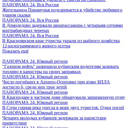
ПАНОРАМА 24. Вся Россия
Жительница Приамурья подозревается в убийстве любимого
ударом скалки
ПАНОРАМА 24. Вся Россия
В Домодедово задержали авиапассажира с четырьмя сотнями
контрабандных черепах
ПАНОРАМА 24. Вся Россия
В Красноярском крае туристы украли из рыбного хозяйства
12-килограммового живого осетра
Показать ещё
ПАНОРАМА 24. Южный регион
"Газпром нефть" разрешила кубанским водителям заливать
топливо в канистры на своих заправках
ПАНОРАМА 24. Южный регион
Число погибших в Архипо-Осиповке при атаке БПЛА
достигло 6, среди них трое детей
ПАНОРАМА 24. Южный регион
В Краснодаре в частном доме обнаружили запрещенную пуму
ПАНОРАМА 24. Южный регион
В Сочи горная река унесла в море двух туристов. Один погиб
ПАНОРАМА 24. Южный регион
Четырех молодых кубанцев задержали за нацистское
приветствие