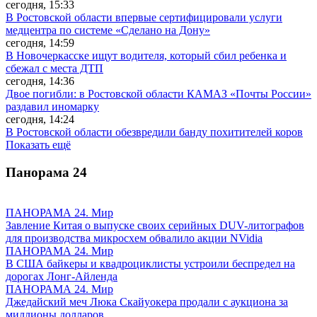
сегодня, 15:33
В Ростовской области впервые сертифицировали услуги
медцентра по системе «Сделано на Дону»
сегодня, 14:59
В Новочеркасске ищут водителя, который сбил ребенка и
сбежал с места ДТП
сегодня, 14:36
Двое погибли: в Ростовской области КАМАЗ «Почты России»
раздавил иномарку
сегодня, 14:24
В Ростовской области обезвредили банду похитителей коров
Показать ещё
Панорама
24
ПАНОРАМА 24. Мир
Завление Китая о выпуске своих серийных DUV-литографов
для производства микросхем обвалило акции NVidia
ПАНОРАМА 24. Мир
В США байкеры и квадроциклисты устроили беспредел на
дорогах Лонг-Айленда
ПАНОРАМА 24. Мир
Джедайский меч Люка Скайуокера продали с аукциона за
миллионы долларов