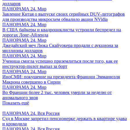
долларов
ПАНОРАМА 24. Мир
Завление Китая о выпуске своих серийных DUV-литографов
для производства микросхем обвалило акции NVidia
ПАНОРАМА 24. Мир
В США байкеры и квадроциклисты устроили беспредел на
дорогах Лонг-Айленда
ПАНОРАМА 24. Мир
Джедайский меч Люка Скайуокера продали с аукциона за
миллионы долларов
ПАНОРАМА 24. Мир
Ученица смогла успешно приземлиться после того, как ее
инструктор-пилот выпал за борт
ПАНОРАМА 24. Мир
ИноСМИ: покушение на президента Франции Эмманюэля
Макрона совершено в Сирии
ПАНОРАМА 24. Мир
Во Франции более 2 тыс. человек умерли за неделю от
аномального зноя
Показать ещё
ПАНОРАМА 24. Вся Россия
Суд в Москве запретил пенсионерке держать в квартире удава
и крокодила
ПАНОРАМА 24. Вся Россия