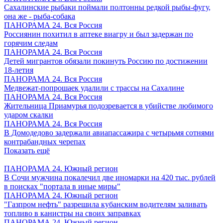
Сахалинские рыбаки поймали полтонны редкой рыбы-фугу,
она же - рыба-собака
ПАНОРАМА 24. Вся Россия
Россиянин похитил в аптеке виагру и был задержан по
горячим следам
ПАНОРАМА 24. Вся Россия
Детей мигрантов обязали покинуть Россию по достижении
18-летия
ПАНОРАМА 24. Вся Россия
Медвежат-попрошаек удалили с трассы на Сахалине
ПАНОРАМА 24. Вся Россия
Жительница Приамурья подозревается в убийстве любимого
ударом скалки
ПАНОРАМА 24. Вся Россия
В Домодедово задержали авиапассажира с четырьмя сотнями
контрабандных черепах
Показать ещё
ПАНОРАМА 24. Южный регион
В Сочи мужчина покалечил две иномарки на 420 тыс. рублей
в поисках "портала в иные миры"
ПАНОРАМА 24. Южный регион
"Газпром нефть" разрешила кубанским водителям заливать
топливо в канистры на своих заправках
ПАНОРАМА 24. Южный регион