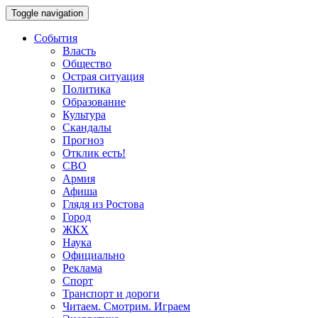
Toggle navigation
События
Власть
Общество
Острая ситуация
Политика
Образование
Культура
Скандалы
Прогноз
Отклик есть!
СВО
Армия
Афиша
Глядя из Ростова
Город
ЖКХ
Наука
Официально
Реклама
Спорт
Транспорт и дороги
Читаем. Смотрим. Играем