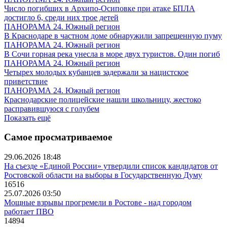
Число погибших в Архипо-Осиповке при атаке БПЛА
достигло 6, среди них трое детей
ПАНОРАМА 24. Южный регион
В Краснодаре в частном доме обнаружили запрещенную пуму
ПАНОРАМА 24. Южный регион
В Сочи горная река унесла в море двух туристов. Один погиб
ПАНОРАМА 24. Южный регион
Четырех молодых кубанцев задержали за нацистское
приветствие
ПАНОРАМА 24. Южный регион
Краснодарские полицейские нашли школьницу, жестоко
расправившуюся с голубем
Показать ещё
Самое просматриваемое
29.06.2026 18:48
На съезде «Единой России» утвердили список кандидатов от
Ростовской области на выборы в Государственную Думу
16516
25.07.2026 03:50
Мощные взрывы прогремели в Ростове - над городом
работает ПВО
14894