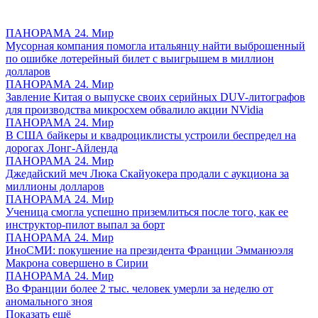
ПАНОРАМА 24. Мир
Мусорная компания помогла итальянцу найти выброшенный
по ошибке лотерейный билет с выигрышем в миллион
долларов
ПАНОРАМА 24. Мир
Завление Китая о выпуске своих серийных DUV-литографов
для производства микросхем обвалило акции NVidia
ПАНОРАМА 24. Мир
В США байкеры и квадроциклисты устроили беспредел на
дорогах Лонг-Айленда
ПАНОРАМА 24. Мир
Джедайский меч Люка Скайуокера продали с аукциона за
миллионы долларов
ПАНОРАМА 24. Мир
Ученица смогла успешно приземлиться после того, как ее
инструктор-пилот выпал за борт
ПАНОРАМА 24. Мир
ИноСМИ: покушение на президента Франции Эмманюэля
Макрона совершено в Сирии
ПАНОРАМА 24. Мир
Во Франции более 2 тыс. человек умерли за неделю от
аномального зноя
Показать ещё