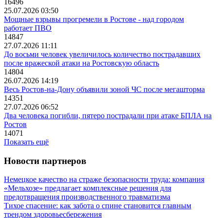
16496
25.07.2026 03:50
Мощные взрывы прогремели в Ростове - над городом
работает ПВО
14847
27.07.2026 11:11
До восьми человек увеличилось количество пострадавших
после вражеской атаки на Ростовскую область
14804
26.07.2026 14:19
Весь Ростов-на-Дону объявили зоной ЧС после мегашторма
14351
27.07.2026 06:52
Два человека погибли, пятеро пострадали при атаке БПЛА на
Ростов
14071
Показать ещё
Новости партнеров
Немецкое качество на страже безопасности труда: компания
«Мельхозе» предлагает комплексные решения для
предотвращения производственного травматизма
Тихое спасение: как забота о спине становится главным
трендом здоровьесбережения