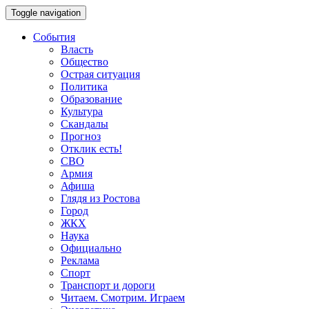
Toggle navigation
События
Власть
Общество
Острая ситуация
Политика
Образование
Культура
Скандалы
Прогноз
Отклик есть!
СВО
Армия
Афиша
Глядя из Ростова
Город
ЖКХ
Наука
Официально
Реклама
Спорт
Транспорт и дороги
Читаем. Смотрим. Играем