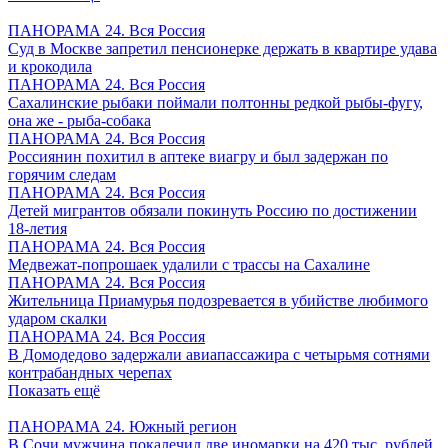
ПАНОРАМА 24. Вся Россия
Суд в Москве запретил пенсионерке держать в квартире удава
и крокодила
ПАНОРАМА 24. Вся Россия
Сахалинские рыбаки поймали полтонны редкой рыбы-фугу,
она же - рыба-собака
ПАНОРАМА 24. Вся Россия
Россиянин похитил в аптеке виагру и был задержан по
горячим следам
ПАНОРАМА 24. Вся Россия
Детей мигрантов обязали покинуть Россию по достижении
18-летия
ПАНОРАМА 24. Вся Россия
Медвежат-попрошаек удалили с трассы на Сахалине
ПАНОРАМА 24. Вся Россия
Жительница Приамурья подозревается в убийстве любимого
ударом скалки
ПАНОРАМА 24. Вся Россия
В Домодедово задержали авиапассажира с четырьмя сотнями
контрабандных черепах
Показать ещё
ПАНОРАМА 24. Южный регион
В Сочи мужчина покалечил две иномарки на 420 тыс. рублей