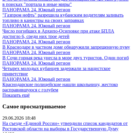
в поисках "портала в иные миры"
ПАНОРАМА 24. Южный регион
"Газпром нефть" разрешила кубанским водителям заливать
топливо в канистры на своих заправках
ПАНОРАМА 24. Южный регион
Число погибших в Архипо-Осиповке при атаке БПЛА
достигло 6, среди них трое детей
ПАНОРАМА 24. Южный регион
В Краснодаре в частном доме обнаружили запрещенную пуму
ПАНОРАМА 24. Южный регион
В Сочи горная река унесла в море двух туристов. Один погиб
ПАНОРАМА 24. Южный регион
Четырех молодых кубанцев задержали за нацистское
приветствие
ПАНОРАМА 24. Южный регион
Краснодарские полицейские нашли школьницу, жестоко
расправившуюся с голубем
Показать ещё
Самое просматриваемое
29.06.2026 18:48
На съезде «Единой России» утвердили список кандидатов от
Ростовской области на выборы в Государственную Думу