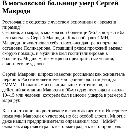
В московской больнице умер Сергей
Мавроди
Ростовчане с соцсетях с чувством вспомнили о "времени
пирамид"
Сегодня, 26 марта, в московской больнице №67 в возрасте 62
лет скончался Сергей Мавроди. Как сообщают СМИ,
Мавроди почувствовал себя плохо, ожидая транспорта на
остановке Поликарпова. Стоявший рядом прохожий вызвал
скорую помощь, и мужчина был госпитализирован в
больницу. Медикам, несмотря на предпринятые усилия,
спасти его не удалось.
Сергей Мавроди широко известен россиянам как основатель
первой в Россиимошеннической финансовой пирамиды
"МММ". По данным из официальных источников, от
действий компании Мавроди в 90-х годах пострадали около
10--15 млн человек, которым был нанесен ущерба в размере 3
млрд руб.
Как ни странно, но ростовчане в своих аккаунтах в Интернете
помянули Мавроди с чувством, но без особой злости. Многие
даже нашли предпринимателю оправдания: мол, "МММ"
была как азартная игра - кто-то выиграл, а кто-то проиграл.