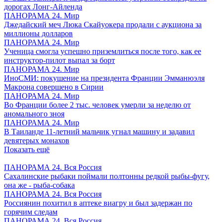
дорогах Лонг-Айленда
ПАНОРАМА 24. Мир
Джедайский меч Люка Скайуокера продали с аукциона за
миллионы долларов
ПАНОРАМА 24. Мир
Ученица смогла успешно приземлиться после того, как ее
инструктор-пилот выпал за борт
ПАНОРАМА 24. Мир
ИноСМИ: покушение на президента Франции Эмманюэля
Макрона совершено в Сирии
ПАНОРАМА 24. Мир
Во Франции более 2 тыс. человек умерли за неделю от
аномального зноя
ПАНОРАМА 24. Мир
В Таиланде 11-летний мальчик угнал машину и задавил
девятерых монахов
Показать ещё
ПАНОРАМА 24. Вся Россия
Сахалинские рыбаки поймали полтонны редкой рыбы-фугу,
она же - рыба-собака
ПАНОРАМА 24. Вся Россия
Россиянин похитил в аптеке виагру и был задержан по
горячим следам
ПАНОРАМА 24. Вся Россия