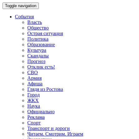
Toggle navigation
События
Власть
Общество
Острая ситуация
Политика
Образование
Культура
Скандалы
Прогноз
Отклик есть!
СВО
Армия
Афиша
Глядя из Ростова
Город
ЖКХ
Наука
Официально
Реклама
Спорт
Транспорт и дороги
Читаем. Смотрим. Играем