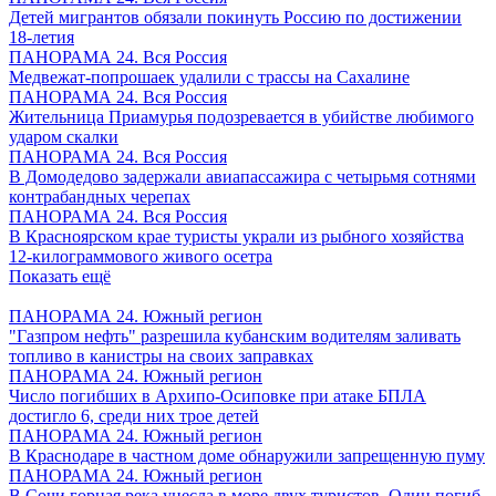
Детей мигрантов обязали покинуть Россию по достижении
18-летия
ПАНОРАМА 24. Вся Россия
Медвежат-попрошаек удалили с трассы на Сахалине
ПАНОРАМА 24. Вся Россия
Жительница Приамурья подозревается в убийстве любимого
ударом скалки
ПАНОРАМА 24. Вся Россия
В Домодедово задержали авиапассажира с четырьмя сотнями
контрабандных черепах
ПАНОРАМА 24. Вся Россия
В Красноярском крае туристы украли из рыбного хозяйства
12-килограммового живого осетра
Показать ещё
ПАНОРАМА 24. Южный регион
"Газпром нефть" разрешила кубанским водителям заливать
топливо в канистры на своих заправках
ПАНОРАМА 24. Южный регион
Число погибших в Архипо-Осиповке при атаке БПЛА
достигло 6, среди них трое детей
ПАНОРАМА 24. Южный регион
В Краснодаре в частном доме обнаружили запрещенную пуму
ПАНОРАМА 24. Южный регион
В Сочи горная река унесла в море двух туристов. Один погиб