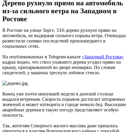
Дерево рухнуло прямо на автомобиль
из-за сильного ветра на Западном в
Ростове
В Ростове на улице Зорге, 33/6 дерево рухнуло прямо на
автомобиль, не выдержав сильного порыва ветра. Очевидцы
разместили снимки последствий произошедшего в
социальных сетях.
На опубликованных в Telegram-канале
«Западный Ростова»
кадрах видно, что ствол упавшего дерева угодил прямо на
крышу, припаркованной во дворе иномарки. По словам
свидетелей, у машины треснуло лобовое стекло.
Конец уже почти минувшей недели в донской столице
выдался ветреным. Скорость порывов достигает штормовых
значений и может натворить в городе немало бед. Высохшие
аварийные деревья в такую погоду представляют особую
опасность.
Так, жителям Северного жилого массива даже пришлось
обратиться к властям Ворошиловского района с просьбой