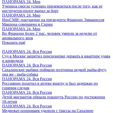
ПАНОРАМА 24. Мир
Ученица смогла успешно приземлиться после того, как ее
инструктор-пилот выпал за борт
ПАНОРАМА 24. Мир
ИноСМИ: покушение на президента Франции Эмманюэля
Макрона совершено в Сирии
ПАНОРАМА 24. Мир
Во Франции более 2 тыс. человек умерли за неделю от
аномального зноя
Показать ещё
ПАНОРАМА 24. Вся Россия
Суд в Москве запретил пенсионерке держать в квартире удава
и крокодила
ПАНОРАМА 24. Вся Россия
Сахалинские рыбаки поймали полтонны редкой рыбы-фугу,
она же - рыба-собака
ПАНОРАМА 24. Вся Россия
Россиянин похитил в аптеке виагру и был задержан по
горячим следам
ПАНОРАМА 24. Вся Россия
Детей мигрантов обязали покинуть Россию по достижении
18-летия
ПАНОРАМА 24. Вся Россия
Медвежат-попрошаек удалили с трассы на Сахалине