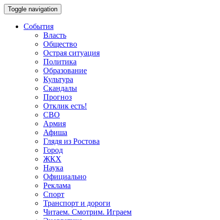
Toggle navigation
События
Власть
Общество
Острая ситуация
Политика
Образование
Культура
Скандалы
Прогноз
Отклик есть!
СВО
Армия
Афиша
Глядя из Ростова
Город
ЖКХ
Наука
Официально
Реклама
Спорт
Транспорт и дороги
Читаем. Смотрим. Играем