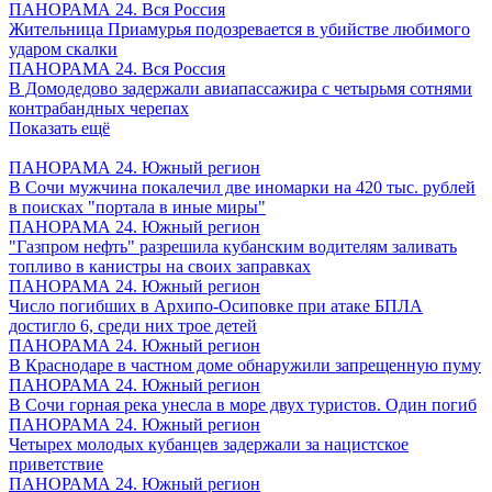
ПАНОРАМА 24. Вся Россия
Жительница Приамурья подозревается в убийстве любимого
ударом скалки
ПАНОРАМА 24. Вся Россия
В Домодедово задержали авиапассажира с четырьмя сотнями
контрабандных черепах
Показать ещё
ПАНОРАМА 24. Южный регион
В Сочи мужчина покалечил две иномарки на 420 тыс. рублей
в поисках "портала в иные миры"
ПАНОРАМА 24. Южный регион
"Газпром нефть" разрешила кубанским водителям заливать
топливо в канистры на своих заправках
ПАНОРАМА 24. Южный регион
Число погибших в Архипо-Осиповке при атаке БПЛА
достигло 6, среди них трое детей
ПАНОРАМА 24. Южный регион
В Краснодаре в частном доме обнаружили запрещенную пуму
ПАНОРАМА 24. Южный регион
В Сочи горная река унесла в море двух туристов. Один погиб
ПАНОРАМА 24. Южный регион
Четырех молодых кубанцев задержали за нацистское
приветствие
ПАНОРАМА 24. Южный регион