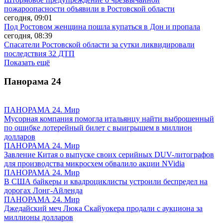
пожароопасности объявили в Ростовской области
сегодня, 09:01
Под Ростовом женщина пошла купаться в Дон и пропала
сегодня, 08:39
Спасатели Ростовской области за сутки ликвидировали
последствия 32 ДТП
Показать ещё
Панорама
24
ПАНОРАМА 24. Мир
Мусорная компания помогла итальянцу найти выброшенный
по ошибке лотерейный билет с выигрышем в миллион
долларов
ПАНОРАМА 24. Мир
Завление Китая о выпуске своих серийных DUV-литографов
для производства микросхем обвалило акции NVidia
ПАНОРАМА 24. Мир
В США байкеры и квадроциклисты устроили беспредел на
дорогах Лонг-Айленда
ПАНОРАМА 24. Мир
Джедайский меч Люка Скайуокера продали с аукциона за
миллионы долларов