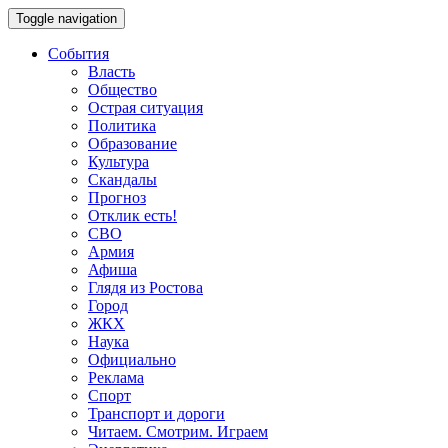
Toggle navigation
События
Власть
Общество
Острая ситуация
Политика
Образование
Культура
Скандалы
Прогноз
Отклик есть!
СВО
Армия
Афиша
Глядя из Ростова
Город
ЖКХ
Наука
Официально
Реклама
Спорт
Транспорт и дороги
Читаем. Смотрим. Играем