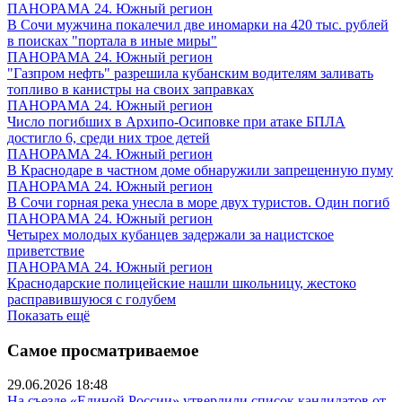
ПАНОРАМА 24. Южный регион
В Сочи мужчина покалечил две иномарки на 420 тыс. рублей
в поисках "портала в иные миры"
ПАНОРАМА 24. Южный регион
"Газпром нефть" разрешила кубанским водителям заливать
топливо в канистры на своих заправках
ПАНОРАМА 24. Южный регион
Число погибших в Архипо-Осиповке при атаке БПЛА
достигло 6, среди них трое детей
ПАНОРАМА 24. Южный регион
В Краснодаре в частном доме обнаружили запрещенную пуму
ПАНОРАМА 24. Южный регион
В Сочи горная река унесла в море двух туристов. Один погиб
ПАНОРАМА 24. Южный регион
Четырех молодых кубанцев задержали за нацистское
приветствие
ПАНОРАМА 24. Южный регион
Краснодарские полицейские нашли школьницу, жестоко
расправившуюся с голубем
Показать ещё
Самое просматриваемое
29.06.2026 18:48
На съезде «Единой России» утвердили список кандидатов от