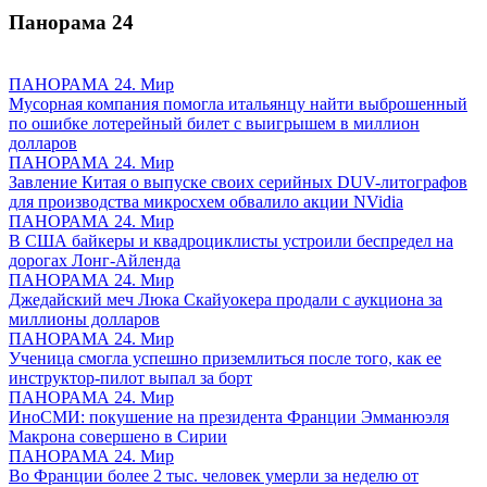
Панорама
24
ПАНОРАМА 24. Мир
Мусорная компания помогла итальянцу найти выброшенный
по ошибке лотерейный билет с выигрышем в миллион
долларов
ПАНОРАМА 24. Мир
Завление Китая о выпуске своих серийных DUV-литографов
для производства микросхем обвалило акции NVidia
ПАНОРАМА 24. Мир
В США байкеры и квадроциклисты устроили беспредел на
дорогах Лонг-Айленда
ПАНОРАМА 24. Мир
Джедайский меч Люка Скайуокера продали с аукциона за
миллионы долларов
ПАНОРАМА 24. Мир
Ученица смогла успешно приземлиться после того, как ее
инструктор-пилот выпал за борт
ПАНОРАМА 24. Мир
ИноСМИ: покушение на президента Франции Эмманюэля
Макрона совершено в Сирии
ПАНОРАМА 24. Мир
Во Франции более 2 тыс. человек умерли за неделю от