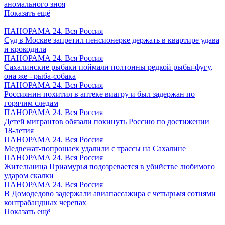
аномального зноя
Показать ещё
ПАНОРАМА 24. Вся Россия
Суд в Москве запретил пенсионерке держать в квартире удава
и крокодила
ПАНОРАМА 24. Вся Россия
Сахалинские рыбаки поймали полтонны редкой рыбы-фугу,
она же - рыба-собака
ПАНОРАМА 24. Вся Россия
Россиянин похитил в аптеке виагру и был задержан по
горячим следам
ПАНОРАМА 24. Вся Россия
Детей мигрантов обязали покинуть Россию по достижении
18-летия
ПАНОРАМА 24. Вся Россия
Медвежат-попрошаек удалили с трассы на Сахалине
ПАНОРАМА 24. Вся Россия
Жительница Приамурья подозревается в убийстве любимого
ударом скалки
ПАНОРАМА 24. Вся Россия
В Домодедово задержали авиапассажира с четырьмя сотнями
контрабандных черепах
Показать ещё