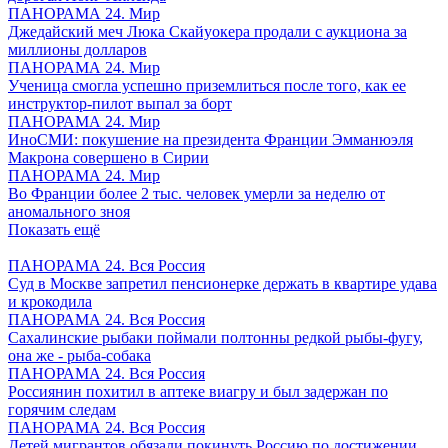
ПАНОРАМА 24. Мир
Джедайский меч Люка Скайуокера продали с аукциона за
миллионы долларов
ПАНОРАМА 24. Мир
Ученица смогла успешно приземлиться после того, как ее
инструктор-пилот выпал за борт
ПАНОРАМА 24. Мир
ИноСМИ: покушение на президента Франции Эмманюэля
Макрона совершено в Сирии
ПАНОРАМА 24. Мир
Во Франции более 2 тыс. человек умерли за неделю от
аномального зноя
Показать ещё
ПАНОРАМА 24. Вся Россия
Суд в Москве запретил пенсионерке держать в квартире удава
и крокодила
ПАНОРАМА 24. Вся Россия
Сахалинские рыбаки поймали полтонны редкой рыбы-фугу,
она же - рыба-собака
ПАНОРАМА 24. Вся Россия
Россиянин похитил в аптеке виагру и был задержан по
горячим следам
ПАНОРАМА 24. Вся Россия
Детей мигрантов обязали покинуть Россию по достижении