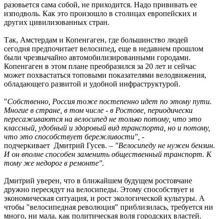
разовьется сама собой, не приходится. Надо прививать ее
изподволь. Как это произошло в столицах европейских и
других цивилизованных стран.
Так, Амстердам и Копенгаген, где большинство людей
сегодня предпочитает велосипед, еще в недавнем прошлом
были чрезвычайно автомобилизированными городами.
Копенгаген в этом плане преобразился за 20 лет и сейчас
может похвастаться топовыми показателями велодвижения,
обладающего развитой и удобной инфраструктурой.
"
Собственно, Россия тоже постепенно идет по этому пути.
Многие в стране, в том числе - в Ростове, периодически
пересаживаются на в
елосипед не только потому, что это
классный, удобный и здоровый вид транспорта, но и потому,
что это способствует бережливости",
-
подчеркивает Дмитрий Гусев. –
"Велосипеду не нужен бензин.
И он вполне способен заменить
общественный транспорт. К
тому же недорог в ремонте".
Дмитрий уверен, что в ближайшем будущем ростовчане
дружно пересядут на велосипеды. Этому способствует и
экономическая ситуация, и рост экологической культуры. А
чтобы "велосипедная революция" приблизилась, требуется ни
много, ни мала, как политическая воля городских властей.