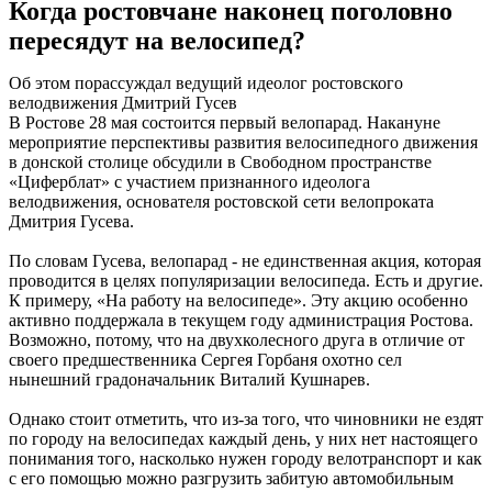
Когда ростовчане наконец поголовно
пересядут на велосипед?
Об этом порассуждал ведущий идеолог ростовского
велодвижения Дмитрий Гусев
В Ростове 28 мая состоится первый велопарад. Накануне
мероприятие перспективы развития велосипедного движения
в донской столице обсудили в Свободном пространстве
«Циферблат» с участием признанного идеолога
велодвижения, основателя ростовской сети велопроката
Дмитрия Гусева.
По словам Гусева, велопарад - не единственная акция, которая
проводится в целях популяризации велосипеда. Есть и другие.
К примеру, «На работу на велосипеде». Эту акцию особенно
активно поддержала в текущем году администрация Ростова.
Возможно, потому, что на двухколесного друга в отличие от
своего предшественника Сергея Горбаня охотно сел
нынешний градоначальник Виталий Кушнарев.
Однако стоит отметить, что из-за того, что чиновники не ездят
по городу на велосипедах каждый день, у них нет настоящего
понимания того, насколько нужен городу велотранспорт и как
с его помощью можно разгрузить забитую автомобильным