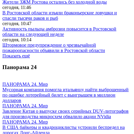
Жители ЗЖМ Ростова остались без холодной воды
сегодня, 11:46
В Ростовской области изъяли браконьерские ловушки и
спасли тысячи раков и рыб
сегодня, 10:47
Активность пыльцы амброзии повысится в Ростовской
области на следующей неделе
сегодня, 10:14
Штормовое предупреждение о чрезвычайной
пожароопасности объявили в Ростовской области
Показать ещё
Панорама
24
ПАНОРАМА 24. Мир
Мусорная компания помогла итальянцу найти выброшенный
по ошибке лотерейный билет с выигрышем в миллион
долларов
ПАНОРАМА 24. Мир
Завление Китая о выпуске своих серийных DUV-литографов
для производства микросхем обвалило акции NVidia
ПАНОРАМА 24. Мир
В США байкеры и квадроциклисты устроили беспредел на
дорогах Лонг-Айленда