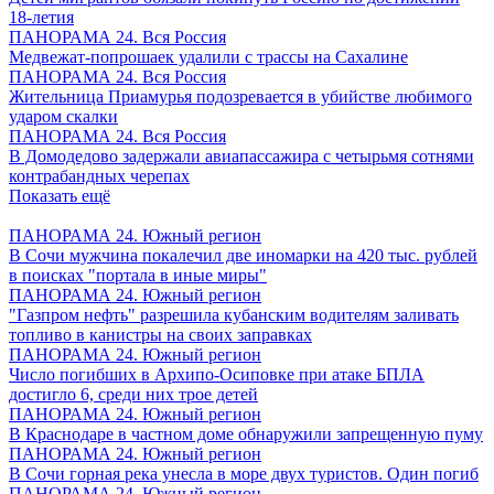
18-летия
ПАНОРАМА 24. Вся Россия
Медвежат-попрошаек удалили с трассы на Сахалине
ПАНОРАМА 24. Вся Россия
Жительница Приамурья подозревается в убийстве любимого
ударом скалки
ПАНОРАМА 24. Вся Россия
В Домодедово задержали авиапассажира с четырьмя сотнями
контрабандных черепах
Показать ещё
ПАНОРАМА 24. Южный регион
В Сочи мужчина покалечил две иномарки на 420 тыс. рублей
в поисках "портала в иные миры"
ПАНОРАМА 24. Южный регион
"Газпром нефть" разрешила кубанским водителям заливать
топливо в канистры на своих заправках
ПАНОРАМА 24. Южный регион
Число погибших в Архипо-Осиповке при атаке БПЛА
достигло 6, среди них трое детей
ПАНОРАМА 24. Южный регион
В Краснодаре в частном доме обнаружили запрещенную пуму
ПАНОРАМА 24. Южный регион
В Сочи горная река унесла в море двух туристов. Один погиб
ПАНОРАМА 24. Южный регион