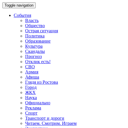
Toggle navigation
События
Власть
Общество
Острая ситуация
Политика
Образование
Культура
Скандалы
Прогноз
Отклик есть!
СВО
Армия
Афиша
Глядя из Ростова
Город
ЖКХ
Наука
Официально
Реклама
Спорт
Транспорт и дороги
Читаем. Смотрим. Играем