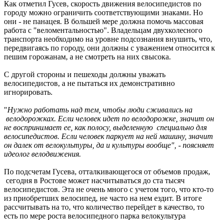
Как отметил Гусев, скорость движения велосипедистов по
городу можно ограничить соответствующими знаками. Но
они - не панацея. В большей мере должна помочь массовая
работа с "веломентальностью". Владельцам двухколесного
транспорта необходимо на уровне подсознания внушить, что,
передвигаясь по городу, они должны с уважением относится к
пешим горожанам, а не смотреть на них свысока.
С другой стороны и пешеходы должны уважать
велосипедистов, а не пытаться их демонстративно
игнорировать.
"
Нужно работать над тем, чтобы люди сживались на
велодорожках. Если человек идет по велодорожке, значит он
не воспринимает ее, как полосу, выделенную специально для
велосипедистов. Если человек паркует на ней машину, значит
он далек от велокультуры, да и культуры вообще", - поясняет
идеолог велодвижения.
По подсчетам Гусева, отталкивающегося от объемов продаж,
сегодня в Ростове может насчитываться до ста тысяч
велосипедистов. Эта не очень много с учетом того, что кто-то
из приобретших велосипед, не часто на нем ездит. В итоге
рассчитывать на то, что количество перейдет в качество, то
есть по мере роста велосипедного парка велокультура