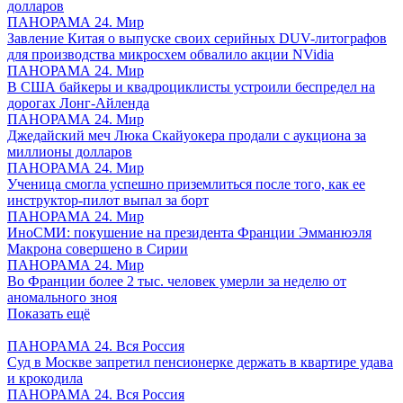
долларов
ПАНОРАМА 24. Мир
Завление Китая о выпуске своих серийных DUV-литографов
для производства микросхем обвалило акции NVidia
ПАНОРАМА 24. Мир
В США байкеры и квадроциклисты устроили беспредел на
дорогах Лонг-Айленда
ПАНОРАМА 24. Мир
Джедайский меч Люка Скайуокера продали с аукциона за
миллионы долларов
ПАНОРАМА 24. Мир
Ученица смогла успешно приземлиться после того, как ее
инструктор-пилот выпал за борт
ПАНОРАМА 24. Мир
ИноСМИ: покушение на президента Франции Эмманюэля
Макрона совершено в Сирии
ПАНОРАМА 24. Мир
Во Франции более 2 тыс. человек умерли за неделю от
аномального зноя
Показать ещё
ПАНОРАМА 24. Вся Россия
Суд в Москве запретил пенсионерке держать в квартире удава
и крокодила
ПАНОРАМА 24. Вся Россия