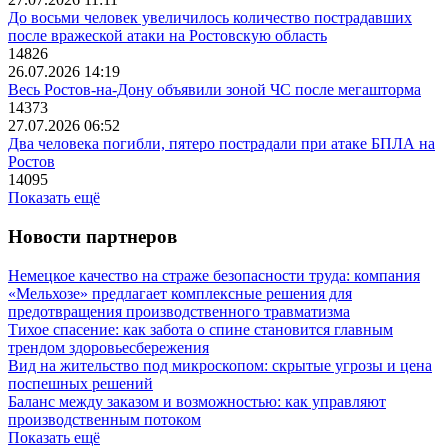
До восьми человек увеличилось количество пострадавших
после вражеской атаки на Ростовскую область
14826
26.07.2026 14:19
Весь Ростов-на-Дону объявили зоной ЧС после мегашторма
14373
27.07.2026 06:52
Два человека погибли, пятеро пострадали при атаке БПЛА на
Ростов
14095
Показать ещё
Новости партнеров
Немецкое качество на страже безопасности труда: компания
«Мельхозе» предлагает комплексные решения для
предотвращения производственного травматизма
Тихое спасение: как забота о спине становится главным
трендом здоровьесбережения
Вид на жительство под микроскопом: скрытые угрозы и цена
поспешных решений
Баланс между заказом и возможностью: как управляют
производственным потоком
Показать ещё