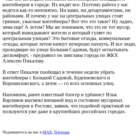
контейнеров в городе. Их видят все. Поэтому работа у нас
ведется как-то непонятно. Ни вами, ни департаментами, ни
районами. И почему у нас на центральных улицах стоят
грязные, ужасные контейнеры? Вот что это такое? Ну ладно,
зима еще! А летом? Мы же понимаем, что это не тот мусор,
который выкидывают жители и который гуляет по
центральным улицам? Это бытовые отходы, коммунальные
отходы, которые летом начнут нехорошо пахнуть. И все люди,
проходящие по улице Большая Садовая, будут испытывать
дискомфорт, - предъявил он замглавы города по ЖКХ
Алексею Пикалову.
В ответ Пикалов пообещал в течение недели убрать
контейнеры с Большой Садовой, Буденновского и
Ворошиловского, а затем — со всех основных улиц.
Напомним, ранее известный блогер и урбанист Илья
Варламов высмеял внешний вид и состояние мусорных
контейнеров в Ростове, заявив, что подобной практикой не
пользуются уже даже в крупнейших российских городах.
Подпишитесь на нас в
MAX
,
Telegram
.