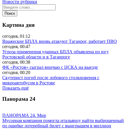
Новости рубрики
Картина дня
сегодня, 01:12
Вражеские БПЛА вновь атакуют Таганрог, работает ПВО
сегодня, 00:47
Угроза применения ударных БПЛА объявлена по югу
Ростовской области и в Таганроге
сегодня, 00:38
ФК «Ростов» сыграл вничью с ЦСКА на выезде
сегодня, 00:20
Скутерист погиб после лобового столкновения с
микроавтобусом в Ростове
Показать ещё
Панорама
24
ПАНОРАМА 24. Мир
Мусорная компания помогла итальянцу найти выброшенный
по ошибке лотерейный билет с выигрышем в миллион