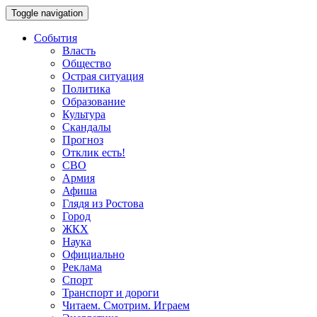
Toggle navigation
События
Власть
Общество
Острая ситуация
Политика
Образование
Культура
Скандалы
Прогноз
Отклик есть!
СВО
Армия
Афиша
Глядя из Ростова
Город
ЖКХ
Наука
Официально
Реклама
Спорт
Транспорт и дороги
Читаем. Смотрим. Играем