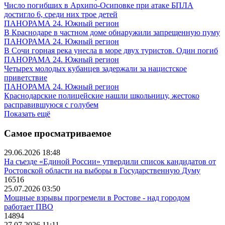
Число погибших в Архипо-Осиповке при атаке БПЛА
достигло 6, среди них трое детей
ПАНОРАМА 24. Южный регион
В Краснодаре в частном доме обнаружили запрещенную пуму
ПАНОРАМА 24. Южный регион
В Сочи горная река унесла в море двух туристов. Один погиб
ПАНОРАМА 24. Южный регион
Четырех молодых кубанцев задержали за нацистское
приветствие
ПАНОРАМА 24. Южный регион
Краснодарские полицейские нашли школьницу, жестоко
расправившуюся с голубем
Показать ещё
Самое просматриваемое
29.06.2026 18:48
На съезде «Единой России» утвердили список кандидатов от
Ростовской области на выборы в Государственную Думу
16516
25.07.2026 03:50
Мощные взрывы прогремели в Ростове - над городом
работает ПВО
14894
27.07.2026 11:11