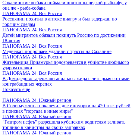
Сахалинские рыбаки поймали полтонны редкой рыбы-фугу,
она же - рыба-собака
ПАНОРАМА 24. Вся Россия
Россиянин похитил в аптеке виагру и был задержан по
горячим следам
ПАНОРАМА 24. Вся Россия
Детей мигрантов обязали покинуть Россию по достижении
18-летия
ПАНОРАМА 24. Вся Россия
Медвежат-попрошаек удалили с трассы на Сахалине
ПАНОРАМА 24. Вся Россия
Жительница Приамурья подозревается в убийстве любимого
ударом скалки
ПАНОРАМА 24. Вся Россия
В Домодедово задержали авиапассажира с четырьмя сотнями
контрабандных черепах
Показать ещё
ПАНОРАМА 24. Южный регион
В Сочи мужчина покалечил две иномарки на 420 тыс. рублей
в поисках "портала в иные миры"
ПАНОРАМА 24. Южный регион
"Газпром нефть" разрешила кубанским водителям заливать
топливо в канистры на своих заправках
ПАНОРАМА 24. Южный регион