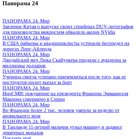
Панорама
24
ПАНОРАМА 24. Мир
Завление Китая о выпуске своих серийных DUV-литографов
для производства микросхем обвалило акции NVidia
ПАНОРАМА 24. Мир
В США байкеры и квадроциклисты устроили беспредел на
дорогах Лонг-Айленда
ПАНОРАМА 24. Мир
Джедайский меч Люка Скайуокера продали с аукциона за
миллионы долларов
ПАНОРАМА 24. Мир
Ученица смогла успешно приземлиться после того, как ее
инструктор-пилот выпал за борт
ПАНОРАМА 24. Мир
ИноСМИ: покушение на президента Франции Эмманюэля
Макрона совершено в Сирии
ПАНОРАМА 24. Мир
Во Франции более 2 тыс. человек умерли за неделю от
аномального зноя
ПАНОРАМА 24. Мир
В Таиланде 11-летний мальчик угнал машину и задавил
девятерых монахов
Показать ещё