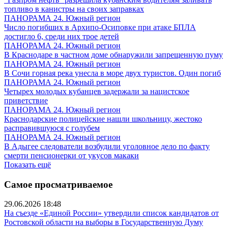
топливо в канистры на своих заправках
ПАНОРАМА 24. Южный регион
Число погибших в Архипо-Осиповке при атаке БПЛА
достигло 6, среди них трое детей
ПАНОРАМА 24. Южный регион
В Краснодаре в частном доме обнаружили запрещенную пуму
ПАНОРАМА 24. Южный регион
В Сочи горная река унесла в море двух туристов. Один погиб
ПАНОРАМА 24. Южный регион
Четырех молодых кубанцев задержали за нацистское
приветствие
ПАНОРАМА 24. Южный регион
Краснодарские полицейские нашли школьницу, жестоко
расправившуюся с голубем
ПАНОРАМА 24. Южный регион
В Адыгее следователи возбудили уголовное дело по факту
смерти пенсионерки от укусов макаки
Показать ещё
Самое просматриваемое
29.06.2026 18:48
На съезде «Единой России» утвердили список кандидатов от
Ростовской области на выборы в Государственную Думу