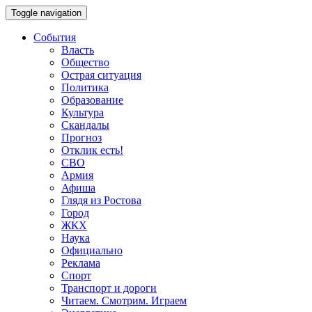
Toggle navigation
События
Власть
Общество
Острая ситуация
Политика
Образование
Культура
Скандалы
Прогноз
Отклик есть!
СВО
Армия
Афиша
Глядя из Ростова
Город
ЖКХ
Наука
Официально
Реклама
Спорт
Транспорт и дороги
Читаем. Смотрим. Играем