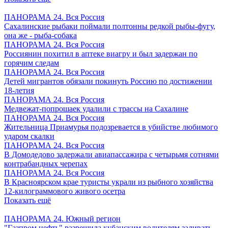
ПАНОРАМА 24. Вся Россия
Сахалинские рыбаки поймали полтонны редкой рыбы-фугу,
она же - рыба-собака
ПАНОРАМА 24. Вся Россия
Россиянин похитил в аптеке виагру и был задержан по
горячим следам
ПАНОРАМА 24. Вся Россия
Детей мигрантов обязали покинуть Россию по достижении
18-летия
ПАНОРАМА 24. Вся Россия
Медвежат-попрошаек удалили с трассы на Сахалине
ПАНОРАМА 24. Вся Россия
Жительница Приамурья подозревается в убийстве любимого
ударом скалки
ПАНОРАМА 24. Вся Россия
В Домодедово задержали авиапассажира с четырьмя сотнями
контрабандных черепах
ПАНОРАМА 24. Вся Россия
В Красноярском крае туристы украли из рыбного хозяйства
12-килограммового живого осетра
Показать ещё
ПАНОРАМА 24. Южный регион
"Газпром нефть" разрешила кубанским водителям заливать