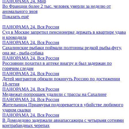
ПАНОРАМА 24. Мир
Во Франции более 2 тыс. человек умерли за неделю от
аномального зноя
Показать ещё
ПАНОРАМА 24. Вся Россия
Суд в Москве запретил пенсионерке держать в квартире удава
и крокодила
ПАНОРАМА 24. Вся Россия
Сахалинские рыбаки поймали полтонны редкой рыбы-фугу,
она же - рыба-собака
ПАНОРАМА 24. Вся Россия
Россиянин похитил в аптеке виагру и был задержан по
горячим следам
ПАНОРАМА 24. Вся Россия
Детей мигрантов обязали покинуть Россию по достижении
18-летия
ПАНОРАМА 24. Вся Россия
Медвежат-попрошаек удалили с трассы на Сахалине
ПАНОРАМА 24. Вся Россия
Жительница Приамурья подозревается в убийстве любимого
ударом скалки
ПАНОРАМА 24. Вся Россия
В Домодедово задержали авиапассажира с четырьмя сотнями
контрабандных черепах