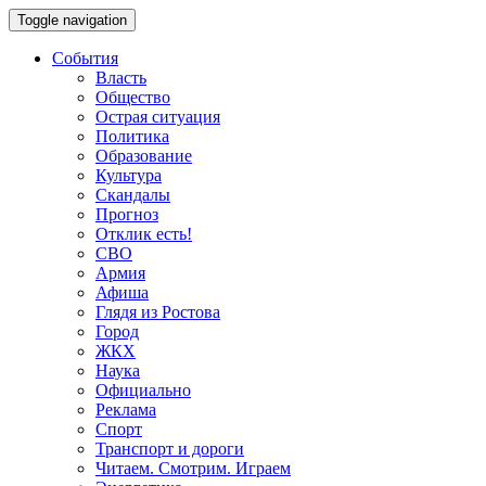
Toggle navigation
События
Власть
Общество
Острая ситуация
Политика
Образование
Культура
Скандалы
Прогноз
Отклик есть!
СВО
Армия
Афиша
Глядя из Ростова
Город
ЖКХ
Наука
Официально
Реклама
Спорт
Транспорт и дороги
Читаем. Смотрим. Играем