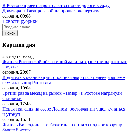
В Ростове проект строительства новой дороги между
Доватора и Таганрогской не прошел экспертизу
сегодня, 09:08
Новости рубрики
Картина дня
2 минуты назад
Жителя Ростовской области поймали на хранении наркотиков
в кухне
сегодня, 20:07
Водитель в реанимации: страшная авария с «перевёртышем»
случилась под Ростовом
сегодня, 19:04
Третий раз за месяц на рынок «Темер» в Ростове нагрянули
силовики
сегодня, 17:48
Новая трагедия на озере Лесном: ростовчанин ушел купаться
и утонул
сегодня, 16:11
Житель Волгодонска избежит наказания за поджог квартиры
бывшей жены