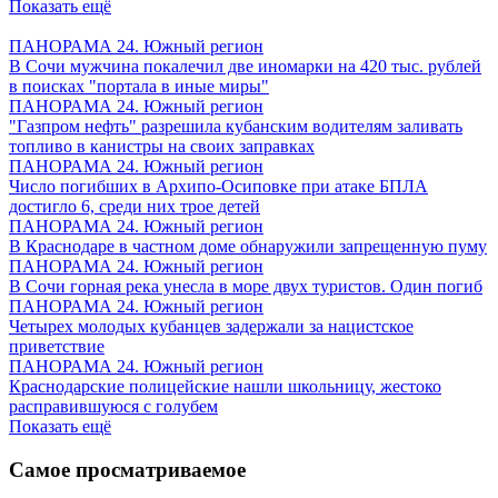
Показать ещё
ПАНОРАМА 24. Южный регион
В Сочи мужчина покалечил две иномарки на 420 тыс. рублей
в поисках "портала в иные миры"
ПАНОРАМА 24. Южный регион
"Газпром нефть" разрешила кубанским водителям заливать
топливо в канистры на своих заправках
ПАНОРАМА 24. Южный регион
Число погибших в Архипо-Осиповке при атаке БПЛА
достигло 6, среди них трое детей
ПАНОРАМА 24. Южный регион
В Краснодаре в частном доме обнаружили запрещенную пуму
ПАНОРАМА 24. Южный регион
В Сочи горная река унесла в море двух туристов. Один погиб
ПАНОРАМА 24. Южный регион
Четырех молодых кубанцев задержали за нацистское
приветствие
ПАНОРАМА 24. Южный регион
Краснодарские полицейские нашли школьницу, жестоко
расправившуюся с голубем
Показать ещё
Самое просматриваемое