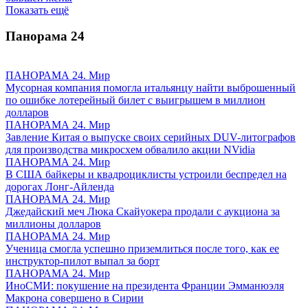
Показать ещё
Панорама
24
ПАНОРАМА 24. Мир
Мусорная компания помогла итальянцу найти выброшенный
по ошибке лотерейный билет с выигрышем в миллион
долларов
ПАНОРАМА 24. Мир
Завление Китая о выпуске своих серийных DUV-литографов
для производства микросхем обвалило акции NVidia
ПАНОРАМА 24. Мир
В США байкеры и квадроциклисты устроили беспредел на
дорогах Лонг-Айленда
ПАНОРАМА 24. Мир
Джедайский меч Люка Скайуокера продали с аукциона за
миллионы долларов
ПАНОРАМА 24. Мир
Ученица смогла успешно приземлиться после того, как ее
инструктор-пилот выпал за борт
ПАНОРАМА 24. Мир
ИноСМИ: покушение на президента Франции Эмманюэля
Макрона совершено в Сирии