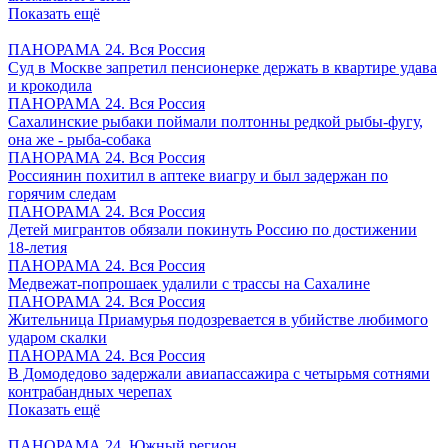
Показать ещё
ПАНОРАМА 24. Вся Россия
Суд в Москве запретил пенсионерке держать в квартире удава
и крокодила
ПАНОРАМА 24. Вся Россия
Сахалинские рыбаки поймали полтонны редкой рыбы-фугу,
она же - рыба-собака
ПАНОРАМА 24. Вся Россия
Россиянин похитил в аптеке виагру и был задержан по
горячим следам
ПАНОРАМА 24. Вся Россия
Детей мигрантов обязали покинуть Россию по достижении
18-летия
ПАНОРАМА 24. Вся Россия
Медвежат-попрошаек удалили с трассы на Сахалине
ПАНОРАМА 24. Вся Россия
Жительница Приамурья подозревается в убийстве любимого
ударом скалки
ПАНОРАМА 24. Вся Россия
В Домодедово задержали авиапассажира с четырьмя сотнями
контрабандных черепах
Показать ещё
ПАНОРАМА 24. Южный регион