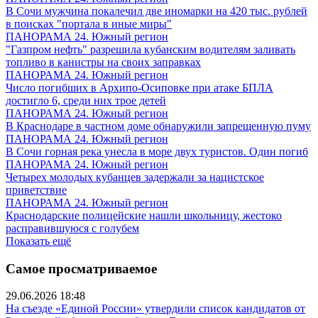
В Сочи мужчина покалечил две иномарки на 420 тыс. рублей
в поисках "портала в иные миры"
ПАНОРАМА 24. Южный регион
"Газпром нефть" разрешила кубанским водителям заливать
топливо в канистры на своих заправках
ПАНОРАМА 24. Южный регион
Число погибших в Архипо-Осиповке при атаке БПЛА
достигло 6, среди них трое детей
ПАНОРАМА 24. Южный регион
В Краснодаре в частном доме обнаружили запрещенную пуму
ПАНОРАМА 24. Южный регион
В Сочи горная река унесла в море двух туристов. Один погиб
ПАНОРАМА 24. Южный регион
Четырех молодых кубанцев задержали за нацистское
приветствие
ПАНОРАМА 24. Южный регион
Краснодарские полицейские нашли школьницу, жестоко
расправившуюся с голубем
Показать ещё
Самое просматриваемое
29.06.2026 18:48
На съезде «Единой России» утвердили список кандидатов от