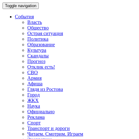
Toggle navigation
События
Власть
Общество
Острая ситуация
Политика
Образование
Культура
Скандалы
Прогноз
Отклик есть!
СВО
Армия
Афиша
Глядя из Ростова
Город
ЖКХ
Наука
Официально
Реклама
Спорт
Транспорт и дороги
Читаем. Смотрим. Играем