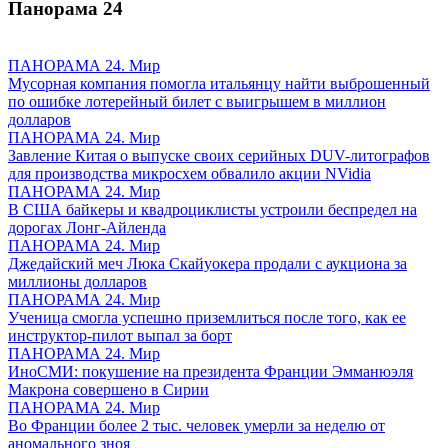
Панорама
24
ПАНОРАМА 24. Мир
Мусорная компания помогла итальянцу найти выброшенный
по ошибке лотерейный билет с выигрышем в миллион
долларов
ПАНОРАМА 24. Мир
Завление Китая о выпуске своих серийных DUV-литографов
для производства микросхем обвалило акции NVidia
ПАНОРАМА 24. Мир
В США байкеры и квадроциклисты устроили беспредел на
дорогах Лонг-Айленда
ПАНОРАМА 24. Мир
Джедайский меч Люка Скайуокера продали с аукциона за
миллионы долларов
ПАНОРАМА 24. Мир
Ученица смогла успешно приземлиться после того, как ее
инструктор-пилот выпал за борт
ПАНОРАМА 24. Мир
ИноСМИ: покушение на президента Франции Эмманюэля
Макрона совершено в Сирии
ПАНОРАМА 24. Мир
Во Франции более 2 тыс. человек умерли за неделю от
аномального зноя