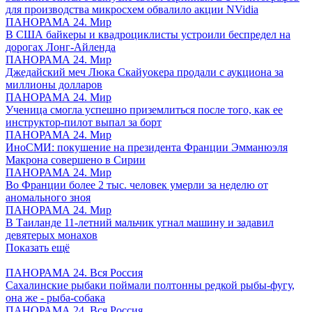
для производства микросхем обвалило акции NVidia
ПАНОРАМА 24. Мир
В США байкеры и квадроциклисты устроили беспредел на
дорогах Лонг-Айленда
ПАНОРАМА 24. Мир
Джедайский меч Люка Скайуокера продали с аукциона за
миллионы долларов
ПАНОРАМА 24. Мир
Ученица смогла успешно приземлиться после того, как ее
инструктор-пилот выпал за борт
ПАНОРАМА 24. Мир
ИноСМИ: покушение на президента Франции Эмманюэля
Макрона совершено в Сирии
ПАНОРАМА 24. Мир
Во Франции более 2 тыс. человек умерли за неделю от
аномального зноя
ПАНОРАМА 24. Мир
В Таиланде 11-летний мальчик угнал машину и задавил
девятерых монахов
Показать ещё
ПАНОРАМА 24. Вся Россия
Сахалинские рыбаки поймали полтонны редкой рыбы-фугу,
она же - рыба-собака
ПАНОРАМА 24. Вся Россия