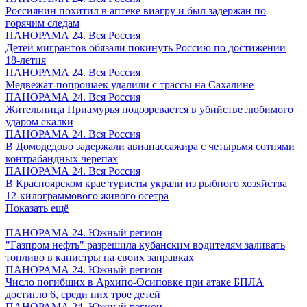
Россиянин похитил в аптеке виагру и был задержан по
горячим следам
ПАНОРАМА 24. Вся Россия
Детей мигрантов обязали покинуть Россию по достижении
18-летия
ПАНОРАМА 24. Вся Россия
Медвежат-попрошаек удалили с трассы на Сахалине
ПАНОРАМА 24. Вся Россия
Жительница Приамурья подозревается в убийстве любимого
ударом скалки
ПАНОРАМА 24. Вся Россия
В Домодедово задержали авиапассажира с четырьмя сотнями
контрабандных черепах
ПАНОРАМА 24. Вся Россия
В Красноярском крае туристы украли из рыбного хозяйства
12-килограммового живого осетра
Показать ещё
ПАНОРАМА 24. Южный регион
"Газпром нефть" разрешила кубанским водителям заливать
топливо в канистры на своих заправках
ПАНОРАМА 24. Южный регион
Число погибших в Архипо-Осиповке при атаке БПЛА
достигло 6, среди них трое детей
ПАНОРАМА 24. Южный регион