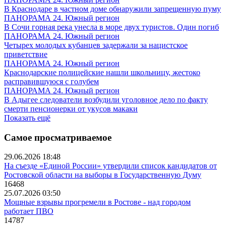
В Краснодаре в частном доме обнаружили запрещенную пуму
ПАНОРАМА 24. Южный регион
В Сочи горная река унесла в море двух туристов. Один погиб
ПАНОРАМА 24. Южный регион
Четырех молодых кубанцев задержали за нацистское
приветствие
ПАНОРАМА 24. Южный регион
Краснодарские полицейские нашли школьницу, жестоко
расправившуюся с голубем
ПАНОРАМА 24. Южный регион
В Адыгее следователи возбудили уголовное дело по факту
смерти пенсионерки от укусов макаки
Показать ещё
Самое просматриваемое
29.06.2026 18:48
На съезде «Единой России» утвердили список кандидатов от
Ростовской области на выборы в Государственную Думу
16468
25.07.2026 03:50
Мощные взрывы прогремели в Ростове - над городом
работает ПВО
14787