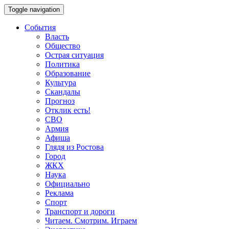
Toggle navigation
События
Власть
Общество
Острая ситуация
Политика
Образование
Культура
Скандалы
Прогноз
Отклик есть!
СВО
Армия
Афиша
Глядя из Ростова
Город
ЖКХ
Наука
Официально
Реклама
Спорт
Транспорт и дороги
Читаем. Смотрим. Играем