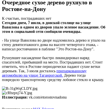
Очередное сухое дерево рухнуло в
Ростове-на-Дону
К счастью, пострадавших нет
Сегодня днем, 7 июля, в донской столице на улице
Вавилова в одном из дворов упало зеленое насаждение. Об
этом в социальной сети сообщили очевидцы.
- На улице Вавилова во дворе надломилось дерево и упало на
стену девятиэтажного дома на высоте четвертого этажа, -
написал ростовчанин в паблике "Это Ростов-на-Дону".
Рухнувшее насаждение быстро ликвидировал наряд
спасателей, прибывший на место. Пострадавших нет. Стоит
отметить, что в Ростове периодически падают сухие ветки
деревьев. Так, 3 июля досталось
припаркованному
автомобилю на улице Таганрогской.
Дерево тогда
повредило транспортному средству лобовое стекло и крышу.
Иллюстрация:
vk.com/etorostovnadonu
Подпишитесь на нас в
MAX
,
Telegram
.