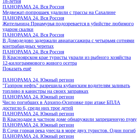
18-летия
ПАНОРАМА 24. Вся Россия
Медвежат-попрошаек удалили с трассы на Сахалине
ПАНОРАМА 24. Вся Россия
Жительница Приамурья подозревается в убийстве любимого
ударом скалки
ПАНОРАМА 24. Вся Россия
В Домодедово задержали авиапассажира с четырьмя сотнями
контрабандных черепах
ПАНОРАМА 24. Вся Россия
В Красноярском крае туристы украли из рыбного хозяйства
12-килограммового живого осетра
Показать ещё
ПАНОРАМА 24. Южный регион
"Газпром нефть" разрешила кубанским водителям заливать
топливо в канистры на своих заправках
ПАНОРАМА 24. Южный регион
Число погибших в Архипо-Осиповке при атаке БПЛА
достигло 6, среди них трое детей
ПАНОРАМА 24. Южный регион
В Краснодаре в частном доме обнаружили запрещенную пуму
ПАНОРАМА 24. Южный регион
В Сочи горная река унесла в море двух туристов. Один погиб
ПАНОРАМА 24. Южный регион