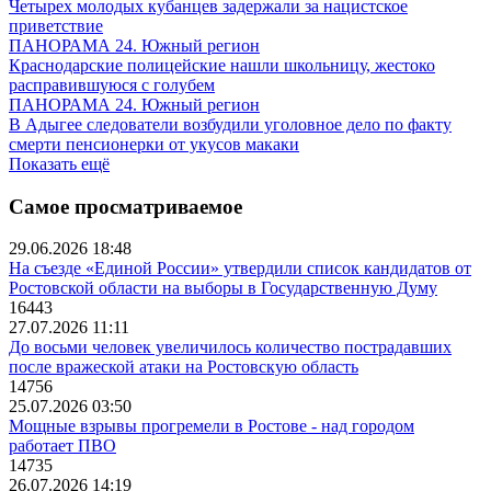
Четырех молодых кубанцев задержали за нацистское
приветствие
ПАНОРАМА 24. Южный регион
Краснодарские полицейские нашли школьницу, жестоко
расправившуюся с голубем
ПАНОРАМА 24. Южный регион
В Адыгее следователи возбудили уголовное дело по факту
смерти пенсионерки от укусов макаки
Показать ещё
Самое просматриваемое
29.06.2026 18:48
На съезде «Единой России» утвердили список кандидатов от
Ростовской области на выборы в Государственную Думу
16443
27.07.2026 11:11
До восьми человек увеличилось количество пострадавших
после вражеской атаки на Ростовскую область
14756
25.07.2026 03:50
Мощные взрывы прогремели в Ростове - над городом
работает ПВО
14735
26.07.2026 14:19