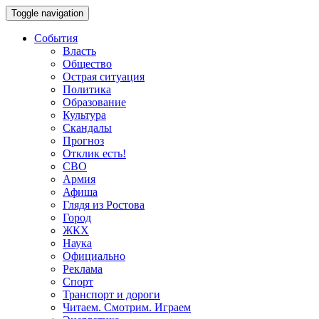
Toggle navigation
События
Власть
Общество
Острая ситуация
Политика
Образование
Культура
Скандалы
Прогноз
Отклик есть!
СВО
Армия
Афиша
Глядя из Ростова
Город
ЖКХ
Наука
Официально
Реклама
Спорт
Транспорт и дороги
Читаем. Смотрим. Играем