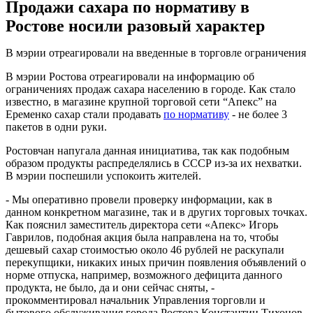
Продажи сахара по нормативу в
Ростове носили разовый характер
В мэрии отреагировали на введенные в торговле ограничения
В мэрии Ростова отреагировали на информацию об
ограничениях продаж сахара населению в городе. Как стало
известно, в магазине крупной торговой сети “Апекс” на
Еременко сахар стали продавать
по нормативу
- не более 3
пакетов в одни руки.
Ростовчан напугала данная инициатива, так как подобным
образом продукты распределялись в СССР из-за их нехватки.
В мэрии поспешили успокоить жителей.
- Мы оперативно провели проверку информации, как в
данном конкретном магазине, так и в других торговых точках.
Как пояснил заместитель директора сети «Апекс» Игорь
Гаврилов, подобная акция была направлена на то, чтобы
дешевый сахар стоимостью около 46 рублей не раскупали
перекупщики, никаких иных причин появления объявлений о
норме отпуска, например, возможного дефицита данного
продукта, не было, да и они сейчас сняты, -
прокомментировал начальник Управления торговли и
бытового обслуживания города Ростова Константин Тихонов.