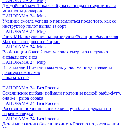
ПАНОРАМА 24. Мир
Джедайский меч Люка Скайуокера продали с аукциона за
миллионы долларов
ПАНОРАМА 24. Мир
Ученица смогла успешно приземлиться после того, как ее
инструктор-пилот выпал за борт
ПАНОРАМА 24. Мир
ИноСМИ: покушение на президента Франции Эмманюэля
Макрона совершено в Сирии
ПАНОРАМА 24. Мир
Во Франции более 2 тыс. человек умерли за неделю от
аномального зноя
ПАНОРАМА 24. Мир
В Таиланде 11-летний мальчик угнал машину и задавил
девятерых монахов
Показать ещё
ПАНОРАМА 24. Вся Россия
Сахалинские рыбаки поймали полтонны редкой рыбы-фугу,
она же - рыба-собака
ПАНОРАМА 24. Вся Россия
Россиянин похитил в аптеке виагру и был задержан по
горячим следам
ПАНОРАМА 24. Вся Россия
Детей мигрантов обязали покинуть Россию по достижении