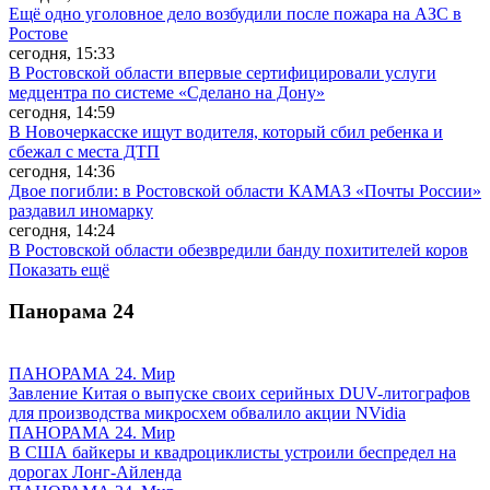
Ещё одно уголовное дело возбудили после пожара на АЗС в
Ростове
сегодня, 15:33
В Ростовской области впервые сертифицировали услуги
медцентра по системе «Сделано на Дону»
сегодня, 14:59
В Новочеркасске ищут водителя, который сбил ребенка и
сбежал с места ДТП
сегодня, 14:36
Двое погибли: в Ростовской области КАМАЗ «Почты России»
раздавил иномарку
сегодня, 14:24
В Ростовской области обезвредили банду похитителей коров
Показать ещё
Панорама
24
ПАНОРАМА 24. Мир
Завление Китая о выпуске своих серийных DUV-литографов
для производства микросхем обвалило акции NVidia
ПАНОРАМА 24. Мир
В США байкеры и квадроциклисты устроили беспредел на
дорогах Лонг-Айленда