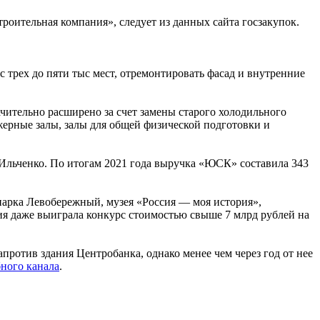
оительная компания», следует из данных сайта госзакупок.
с трех до пяти тыс мест, отремонтировать фасад и внутренние
ачительно расширено за счет замены старого холодильного
жерные залы, залы для общей физической подготовки и
 Ильченко. По итогам 2021 года выручка «ЮСК» составила 343
парка Левобережный, музея «Россия — моя история»,
ния даже выиграла конкурс стоимостью свыше 7 млрд рублей на
отив здания Центробанка, однако менее чем через год от нее
ного канала
.