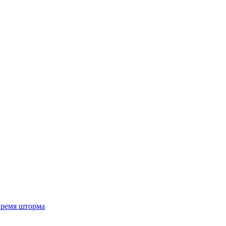
 время шторма