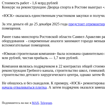
Стоимость работ - 1,6 млрд рублей
Конкурс на реконструкцию Дворца спорта в Ростове выиграл «
«ЮСК» оказалась единственным участником закупки и получила
За эти деньги ей до 25 декабря 2025 года
предстоит отремонтир
помещения.
Ранее глава минспорта Ростовской области Самвел Аракелян ра
оборудования - современные аналоги занимают гораздо меньше
вспомогательные помещения.
«Южная строительная компания» была основана сравнительно н
млн рублей, чистая прибыль — 1,7 млн рублей.
Компания являлась подрядчиком в 22 контрактах общей стоимо
реконструкция Гребного канала, строительство школ, гимназий
строительство детского хирургического центра, однако затем 
Не обошлось и без скандалов. К примеру, «ЮСК» ремонтировал
начала отваливаться плитка
. А затем подрядчик оказался заме
Подпишитесь на нас в
MAX
,
Telegram
.