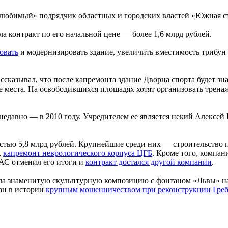
любимый» подрядчик областных и городских властей «Южная стр
 контракт по его начальной цене — более 1,6 млрд рублей.
овать
и модернизировать здание, увеличить вместимость трибун 
ссказывал, что после капремонта здание Дворца спорта будет зн
 места. На освободившихся площадях хотят организовать трена
едавно — в 2010 году. Учредителем ее является некий Алексей
стью 5,8 млрд рублей. Крупнейшие среди них — строительство 
,
капремонт неврологического корпуса ЦГБ
. Кроме того, компа
ФАС отменил его итоги и
контракт достался другой компании
.
а знаменитую скульптурную композицию с фонтаном «Львы» напр
шан в истории
крупным мошенничеством при реконструкции Греб