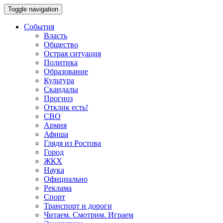
Toggle navigation
События
Власть
Общество
Острая ситуация
Политика
Образование
Культура
Скандалы
Прогноз
Отклик есть!
СВО
Армия
Афиша
Глядя из Ростова
Город
ЖКХ
Наука
Официально
Реклама
Спорт
Транспорт и дороги
Читаем. Смотрим. Играем