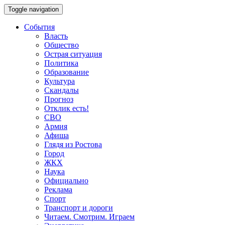
Toggle navigation
События
Власть
Общество
Острая ситуация
Политика
Образование
Культура
Скандалы
Прогноз
Отклик есть!
СВО
Армия
Афиша
Глядя из Ростова
Город
ЖКХ
Наука
Официально
Реклама
Спорт
Транспорт и дороги
Читаем. Смотрим. Играем