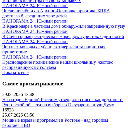
топливо в канистры на своих заправках
ПАНОРАМА 24. Южный регион
Число погибших в Архипо-Осиповке при атаке БПЛА
достигло 6, среди них трое детей
ПАНОРАМА 24. Южный регион
В Краснодаре в частном доме обнаружили запрещенную пуму
ПАНОРАМА 24. Южный регион
В Сочи горная река унесла в море двух туристов. Один погиб
ПАНОРАМА 24. Южный регион
Четырех молодых кубанцев задержали за нацистское
приветствие
ПАНОРАМА 24. Южный регион
Краснодарские полицейские нашли школьницу, жестоко
расправившуюся с голубем
Показать ещё
Самое просматриваемое
29.06.2026 18:48
На съезде «Единой России» утвердили список кандидатов от
Ростовской области на выборы в Государственную Думу
16528
25.07.2026 03:50
Мощные взрывы прогремели в Ростове - над городом
работает ПВО