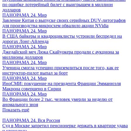
по ошибке лотерейный билет с выигрышем в миллион
долларов
ПАНОРАМА 24. Мир
Завление Китая о выпуске своих серийных DUV-литографов
для производства микросхем обвалило акции NVidia
ПАНОРАМА 24. Мир
В США байкеры и квадроциклисты устроили беспредел на
дорогах Лонг-Айленда
ПАНОРАМА 24. Мир
Джедайский меч Люка Скайуокера продали с аукциона за
миллионы долларов
ПАНОРАМА 24. Мир
Ученица смогла успешно приземлиться после того, как ее
инструктор-пилот выпал за борт
ПАНОРАМА 24. Мир
ИноСМИ: покушение на президента Франции Эмманюэля
Макрона совершено в Сирии
ПАНОРАМА 24. Мир
Во Франции более 2 тыс. человек умерли за неделю от
аномального зноя
Показать ещё
ПАНОРАМА 24. Вся Россия
Суд в Москве запретил пенсионерке держать в квартире удава
и крокодила